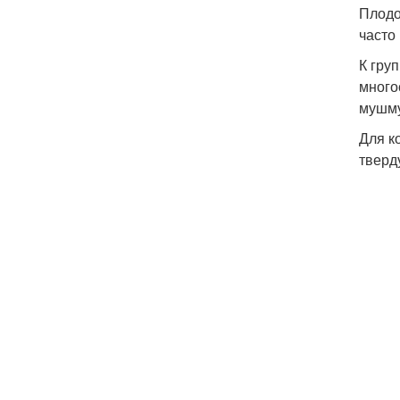
Плодо
часто
К гру
много
мушму
Для к
тверд