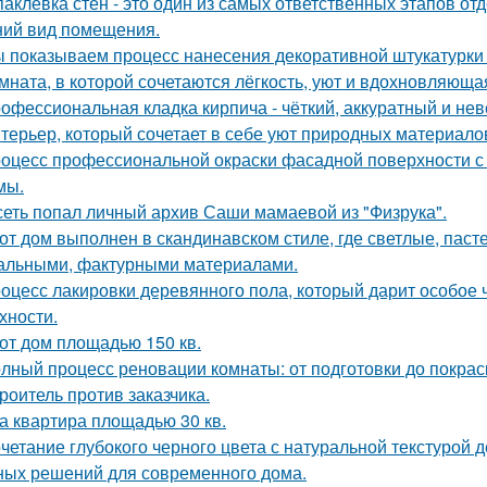
аклевка стен - это один из самых ответственных этапов от
ий вид помещения.
 показываем процесс нанесения декоративной штукатурки 
мната, в которой сочетаются лёгкость, уют и вдохновляющ
офессиональная кладка кирпича - чёткий, аккуратный и н
терьер, который сочетает в себе уют природных материалов
оцесс профессиональной окраски фасадной поверхности с
мы.
сеть попал личный архив Саши мамаевой из "Физрука".
от дом выполнен в скандинавском стиле, где светлые, паст
альными, фактурными материалами.
оцесс лакировки деревянного пола, который дарит особое 
хности.
от дом площадью 150 кв.
лный процесс реновации комнаты: от подготовки до покраск
роитель против заказчика.
а квартира площадью 30 кв.
четание глубокого черного цвета с натуральной текстурой 
ных решений для современного дома.