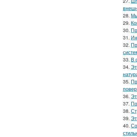
27.
Шп
внешн
28.
Мы
29.
Ко
30.
Пр
31.
Ин
32.
Пр
систе
33.
В 
34.
Эт
натур
35.
Пр
повер
36.
Эт
37.
По
38.
Ст
39.
Эт
40.
Со
стиль