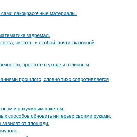
м сами лакокрасочные материалы.
 математике задремал.
вета, чистоты и особой, почти сказочной
ечности, простоте в уходе и отличным
аниями прошлого, словно тихо сопротивляется
сосом и вакуумным пакетом.
чных способов обновить интерьер своими руками.
е зависят от площади.
риуполе.