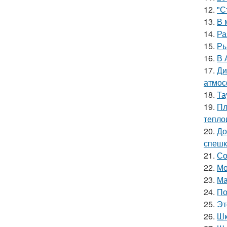
12.
"С
13.
В 
14.
Ра
15.
Ры
16.
В 
17.
Ди
атмос
18.
Та
19.
Пл
тепло
20.
До
спешк
21.
Со
22.
Мо
23.
Ма
24.
По
25.
Эт
26.
Шк