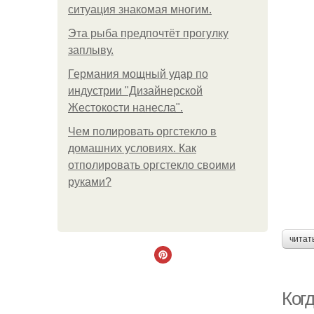
ситуация знакомая многим.
Эта рыба предпочтёт прогулку
заплыву.
Германия мощный удар по
индустрии "Дизайнерской
Жестокости нанесла".
Чем полировать оргстекло в
домашних условиях. Как
отполировать оргстекло своими
руками?
читат
Ког