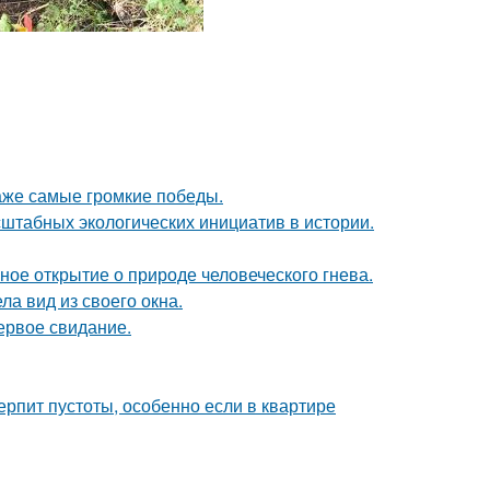
даже самые громкие победы.
сштабных экологических инициатив в истории.
ное открытие о природе человеческого гнева.
ла вид из своего окна.
ервое свидание.
ерпит пустоты, особенно если в квартире