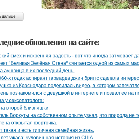
ь дальше →
ледние обновления на сайте:
ский смех и искренняя радость - вот что иногда затмевает 
ект "Великая Зелёная Стена" считается одной из самых ма
а аушвица в их последний день.
960-х годах аспирант гарварда джин бриггс сделала интерес
ушка из Краснодара поделилась видео, в котором запечатле
ень познакомился с девушкой в интернете и позвал её на п
а у ceкcопатолога:
на второй близняшки.
ель Воркуты на собственном опыте узнал, что природа не т
лена открытая форточка.
т такая и есть типичная семейная жизнь.
 лет ужаса: чудовищная история из США.