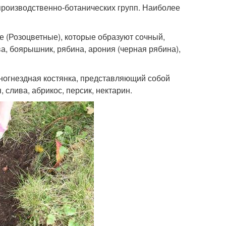
производственно-ботанических групп. Наиболее
е (Розоцветные), которые образуют сочный,
а, боярышник, рябина, арония (черная рябина),
дногнездная костянка, представляющий собой
 слива, абрикос, персик, нектарин.