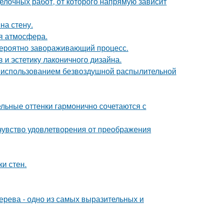
делочных работ, от которого напрямую зависит
на стену.
ая атмосфера.
евероятно завораживающий процесс.
 и эстетику лаконичного дизайна.
 использованием безвоздушной распылительной
ельные оттенки гармонично сочетаются с
чувство удовлетворения от преображения
и стен.
дерева - одно из самых выразительных и