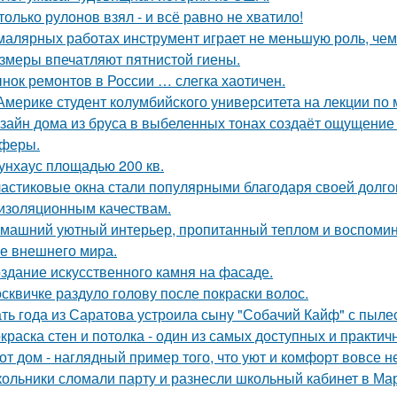
только рулонов взял - и всё равно не хватило!
малярных работах инструмент играет не меньшую роль, че
змеры впечатляют пятнистой гиены.
нок ремонтов в России … слегка хаотичен.
Америке студент колумбийского университета на лекции по
зайн дома из бруса в выбеленных тонах создаёт ощущение с
феры.
унхаус площадью 200 кв.
астиковые окна стали популярными благодаря своей долгов
изоляционным качествам.
машний уютный интерьер, пропитанный теплом и воспомин
е внешнего мира.
здание искусственного камня на фасаде.
сквичке раздуло голову после покраски волос.
ть года из Саратова устроила сыну "Собачий Кайф" с пыле
краска стен и потолка - один из самых доступных и практи
от дом - наглядный пример того, что уют и комфорт вовсе н
ольники сломали парту и разнесли школьный кабинет в Ма