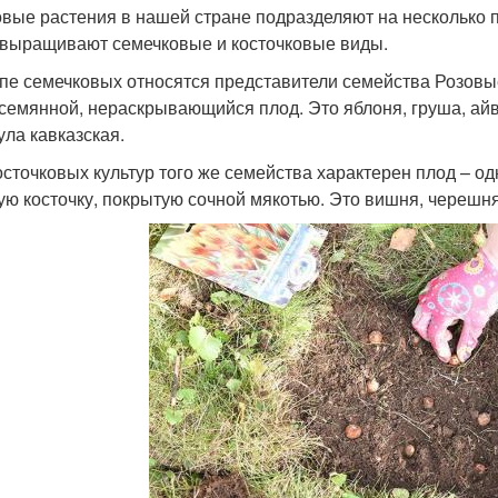
вые растения в нашей стране подразделяют на несколько 
 выращивают семечковые и косточковые виды.
ппе семечковых относятся представители семейства Розовы
семянной, нераскрывающийся плод. Это яблоня, груша, айв
ла кавказская.
осточковых культур того же семейства характерен плод – о
ую косточку, покрытую сочной мякотью. Это вишня, черешня,