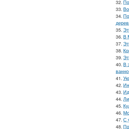
32.
По
33.
Во
34.
По
дерев
35.
Эт
36.
В 
37.
Эт
38.
Ко
39.
Эт
40.
В 
ванно
41.
Ую
42.
Ин
43.
Ид
44.
Ли
45.
Ку
46.
Мо
47.
С 
48.
По