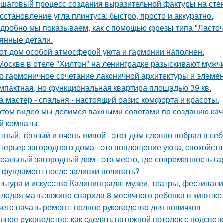
шаговый процесс создания выразительной фактуры на сте
сстановление угла плинтуса: быстро, просто и аккуратно.
дробно мы показываем, как с помощью фрезы типа "Ласточ
янные детали.
от дом особой атмосферой уюта и гармонии наполнен.
Москве в отеле "Хилтон" на ленинградке разыскивают мужч
о гармоничное сочетание лаконичной архитектуры и элемен
мпактная, но функциональная квартира площадью 39 кв.
а мастер - спальня - настоящий оазис комфорта и красоты.
этом видео мы делимся важными советами по созданию кач
й комнаты.
тный, тёплый и очень живой - этот дом словно вобрал в себ
терьер загородного дома - это воплощение уюта, спокойств
еальный загородный дом - это место, где современность га
 фундамент после заливки поливать?
льтура и искусство Калининграда: музеи, театры, фестивали
лодая мать заживо сварила 8-месячного ребенка в кипятке,
чего начать ремонт: полное руководство для новичков
лное руководство: как сделать натяжной потолок с подсвет