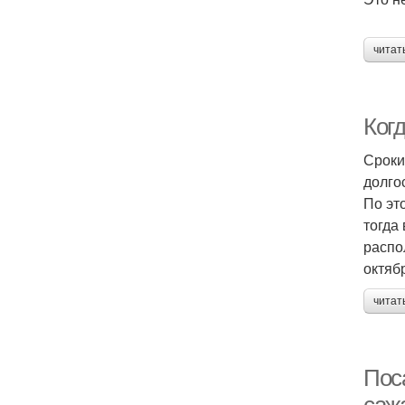
читат
Ког
Сроки
долго
По эт
тогда
распо
октяб
читат
Пос