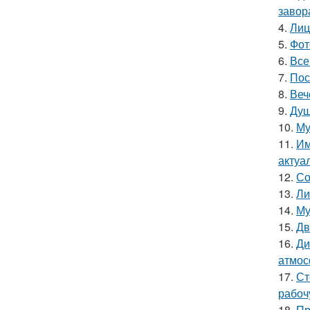
завор
4.
Лиц
5.
Фот
6.
Все
7.
Пос
8.
Веч
9.
Душ
10.
Му
11.
Им
актуа
12.
Со
13.
Ли
14.
Му
15.
Дв
16.
Ди
атмос
17.
Ст
рабоч
18.
Пр