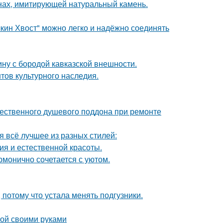
нах, имитирующей натуральный камень.
кин Хвост" можно легко и надёжно соединять
ину с бородой кавказской внешности.
тов культурного наследия.
ественного душевого поддона при ремонте
я всё лучшее из разных стилей:
ия и естественной красоты.
рмонично сочетается с уютом.
 потому что устала менять подгузники.
кой своими руками