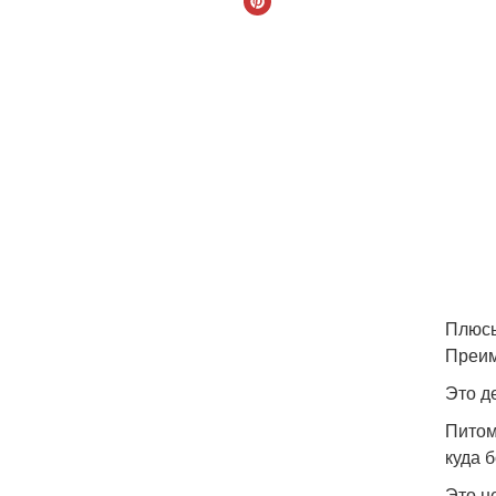
Плюсы
Преим
Это д
Питом
куда 
Это н