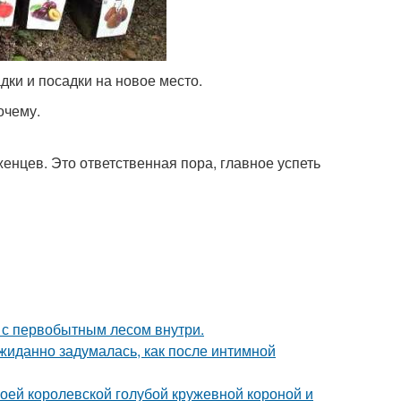
дки и посадки на новое место.
очему.
женцев. Это ответственная пора, главное успеть
в с первобытным лесом внутри.
жиданно задумалась, как после интимной
оей королевской голубой кружевной короной и