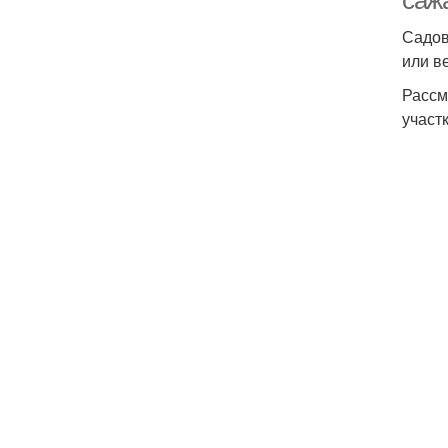
саж
Садов
или в
Рассм
участк