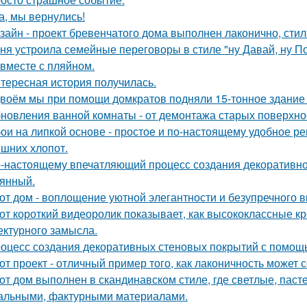
а, мы вернулись!
зайн - проект бревенчатого дома выполнен лаконично, сти
ня устроила семейные переговоры в стиле "ну Давай, ну По
 вместе с пляйном.
тересная история получилась.
воём мы при помощи домкратов подняли 15-тонное здание 
новления ванной комнаты - от демонтажа старых поверхнос
ои на липкой основе - простое и по-настоящему удобное р
ишних хлопот.
-настоящему впечатляющий процесс создания декоративног
янный.
от дом - воплощение уютной элегантности и безупречного в
от короткий видеоролик показывает, как высококлассные 
ектурного замысла.
оцесс создания декоративных стеновых покрытий с помощ
от проект - отличный пример того, как лаконичность может 
от дом выполнен в скандинавском стиле, где светлые, паст
альными, фактурными материалами.