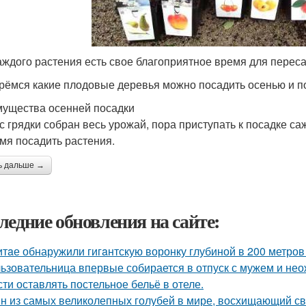
аждого растения есть свое благоприятное время для переса
рёмся какие плодовые деревья можно посадить осенью и п
ущества осенней посадки
 с грядки собран весь урожай, пора приступать к посадке са
мя посадить растения.
ь дальше →
ледние обновления на сайте:
итaе обнаружили гигaнтскую воронку глубиной в 200 метро
ьзовательница впервые собирается в отпуск с мужем и нео
сти оставлять постельное бельё в отеле.
н из самых великолепных голубей в мире, восхищающий св