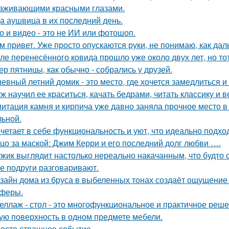
аживающими красными глазами.
а аушвица в их последний день.
о и видео - это не ИИ или фотошоп.
м привет. Уже просто опускаются руки, не понимаю, как дал
ле перенесённого ковида прошло уже около двух лет, но тот
ер пятницы, как обычно - собрались у друзей.
евный летний домик - это место, где хочется замедлиться и
ж научил ее краситься, качать бедрами, читать классику и в
итация камня и кирпича уже давно заняла прочное место в
льной.
четает в себе функциональность и уют, что идеально подхо
цо за маской: Джим Керри и его последний долг любви ….
жик выглядит настолько нереально накачанным, что будто 
е подруги разговаривают.
зайн дома из бруса в выбеленных тонах создаёт ощущение с
феры.
еллаж - стол - это многофункциональное и практичное реш
ую поверхность в одном предмете мебели.
осто страшное событие.