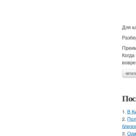
Для к
Разбе
Преим
Когда
вовре
читат
Пос
1.
В К
2.
Пол
близо
3.
Оди