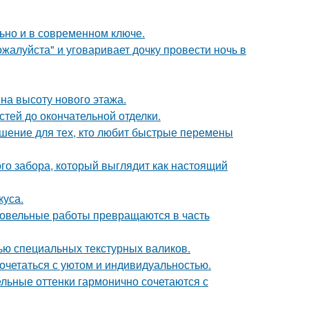
льно и в современном ключе.
жалуйста" и уговаривает дочку провести ночь в
на высоту нового этажа.
тей до окончательной отделки.
ешение для тех, кто любит быстрые перемены
о забора, который выглядит как настоящий
куса.
кровельные работы превращаются в часть
ью специальных текстурных валиков.
сочетаться с уютом и индивидуальностью.
ельные оттенки гармонично сочетаются с