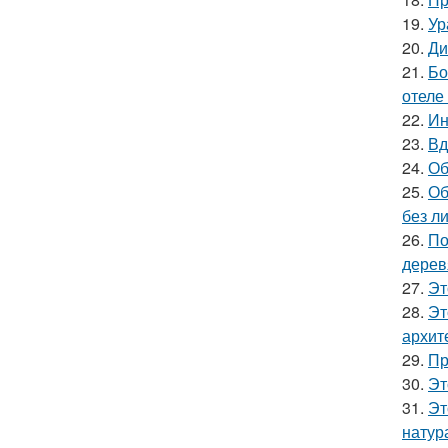
19.
Ур
20.
Ди
21.
Бо
отеле
22.
Ин
23.
Вд
24.
Об
25.
Об
без л
26.
По
дерев
27.
Эт
28.
Эт
архит
29.
Пр
30.
Эт
31.
Эт
натур