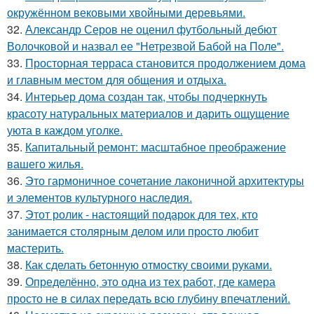
окружённом вековыми хвойными деревьями.
32.
Александр Серов не оценил футбольный дебют
Волочковой и назвал ее "Нетрезвой Бабой на Поле".
33.
Просторная терраса становится продолжением дома
и главным местом для общения и отдыха.
34.
Интерьер дома создан так, чтобы подчеркнуть
красоту натуральных материалов и дарить ощущение
уюта в каждом уголке.
35.
Капитальный ремонт: масштабное преображение
вашего жилья.
36.
Это гармоничное сочетание лаконичной архитектуры
и элементов культурного наследия.
37.
Этот ролик - настоящий подарок для тех, кто
занимается столярным делом или просто любит
мастерить.
38.
Как сделать бетонную отмостку своими руками.
39.
Определённо, это одна из тех работ, где камера
просто не в силах передать всю глубину впечатлений.