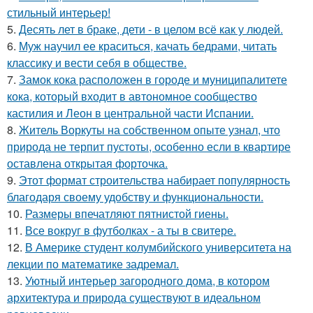
стильный интерьер!
5.
Десять лет в браке, дети - в целом всё как у людей.
6.
Муж научил ее краситься, качать бедрами, читать
классику и вести себя в обществе.
7.
Замок кока расположен в городе и муниципалитете
кока, который входит в автономное сообщество
кастилия и Леон в центральной части Испании.
8.
Житель Воркуты на собственном опыте узнал, что
природа не терпит пустоты, особенно если в квартире
оставлена открытая форточка.
9.
Этот формат строительства набирает популярность
благодаря своему удобству и функциональности.
10.
Размеры впечатляют пятнистой гиены.
11.
Все вокруг в футболках - а ты в свитере.
12.
В Америке студент колумбийского университета на
лекции по математике задремал.
13.
Уютный интерьер загородного дома, в котором
архитектура и природа существуют в идеальном