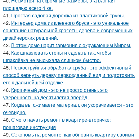
40.
Несмотря на скромные размеры, эта ванная
площадью всего 4 кв.
41.
Простая садовая дорожка из пластиковой трубы.
42.
Интерьер дома из клееного бруса - это уникальное
сочетание натуральной красоты дерева и современных
дизайнерских решений.
43.
В этом доме царит гармония с окружающим Миром.
44.
Как шпаклевать стены и сделать так, чтобы
шпаклёвка не высыхала слишком быстро.
45.
Пескоструйная обработка сруба - это эффективный
способ вернуть дереву первозданный вид и подготовить
его к дальнейшей отделке.
46.
Кирпичный дом - это не просто стены, это
уверенность на десятилетия вперёд.
47.
Когда вы сжимаете материал, он укорачивается - это
очевидно.
48.
С чего начать ремонт в квартире-вторичке:
пошаговая инструкция
49.
Сэкономь на ремонте: как обновить квартиру своими