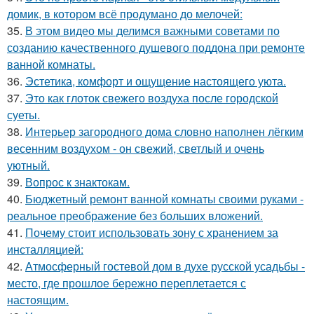
домик, в котором всё продумано до мелочей:
35.
В этом видео мы делимся важными советами по
созданию качественного душевого поддона при ремонте
ванной комнаты.
36.
Эстетика, комфорт и ощущение настоящего уюта.
37.
Это как глоток свежего воздуха после городской
суеты.
38.
Интерьер загородного дома словно наполнен лёгким
весенним воздухом - он свежий, светлый и очень
уютный.
39.
Вопрос к знактокам.
40.
Бюджетный ремонт ванной комнаты своими руками -
реальное преображение без больших вложений.
41.
Почему стоит использовать зону с хранением за
инсталляцией:
42.
Атмосферный гостевой дом в духе русской усадьбы -
место, где прошлое бережно переплетается с
настоящим.