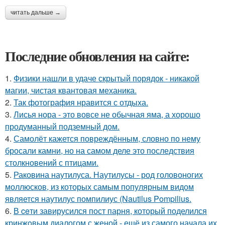
читать дальше →
Последние обновления на сайте:
1.
Физики нашли в удаче скрытый порядок - никакой
магии, чистая квантовая механика.
2.
Так фотография нравится с отдыха.
3.
Лисья нора - это вовсе не обычная яма, а хорошо
продуманный подземный дом.
4.
Самолёт кажется повреждённым, словно по нему
бросали камни, но на самом деле это последствия
столкновений с птицами.
5.
Раковина наутилуса. Наутилусы - род головоногих
моллюсков, из которых самым популярным видом
является наутилус помпилиус (Nautilus Pompilius.
6.
В ceти завирусился пост парня, который поделился
кринжoвым диалогом с женой - ещё из самого начала их