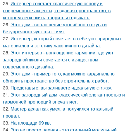
25.
Интерьер сочетает классическую основу и
современные акценты, создавая пространство, в
котором легко жить, творить и отдыхать.
26.
Этот дом - воплощение утончённого вкуса и
безупречного чувства стиля.
27.
Интерьер, который сочетает в себе уют природных
материалов и эстетику лаконичного дизайна.
28.
Этот интерьер - воплощение гармонии, где уют
загородной жизни сочетается с изяществом
современного дизайна.
29.
Этот дом - пример того, как можно кардинально
обновить пространство без строительных работ.
30.
Представьте: вы заливаете идеальную стяжку.
31.
Этот загородный дом классической элегантностью и
гармонией пропорций впечатляет.
32.
Мастер делал как умел, а получился тотальный
провал.
33.
На площади 69 кв.
34.
Это не просто парная - это стильный модульный