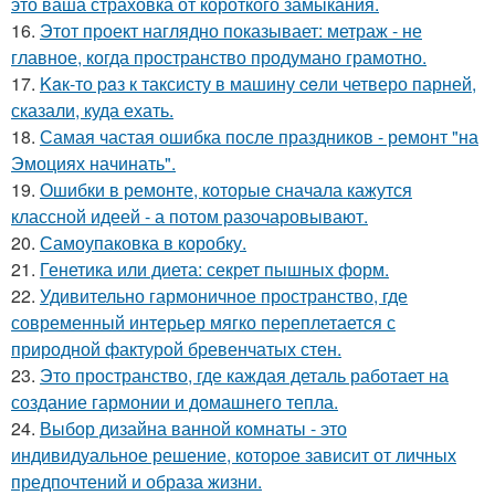
это ваша страховка от короткого замыкания.
16.
Этот проект наглядно показывает: метраж - не
главное, когда пространство продумано грамотно.
17.
Kaк-то paз к таксисту в машину ceли четверо парней,
сказали, куда ехать.
18.
Самая частая ошибка после праздников - ремонт "на
Эмоциях начинать".
19.
Ошибки в ремонте, которые сначала кажутся
классной идеей - а потом разочаровывают.
20.
Самоупаковка в коробку.
21.
Генетика или диета: секрет пышных форм.
22.
Удивительно гармоничное пространство, где
современный интерьер мягко переплетается с
природной фактурой бревенчатых стен.
23.
Это пространство, где каждая деталь работает на
создание гармонии и домашнего тепла.
24.
Выбор дизайна ванной комнаты - это
индивидуальное решение, которое зависит от личных
предпочтений и образа жизни.