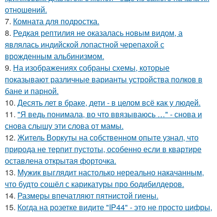
отношeний.
7.
Комната для подростка.
8.
Редкая рептилия не оказалась новым видом, а
являлась индийской лопастной черепахой с
врожденным альбинизмом.
9.
На изображениях собраны схемы, которые
показывают различные варианты устройства полков в
бане и парной.
10.
Десять лет в браке, дети - в целом всё как у людей.
11.
"Я ведь понимала, во что ввязываюсь …" - снова и
снова слышу эти слова от мамы.
12.
Житель Воркуты на собственном опыте узнал, что
природа не терпит пустоты, особенно если в квартире
оставлена открытая форточка.
13.
Мужик выглядит настолько нереально накачанным,
что будто сошёл с карикатуры про бодибилдеров.
14.
Размеры впечатляют пятнистой гиены.
15.
Когда на розетке видите "IP44" - это не просто цифры,