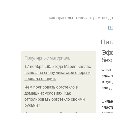
как правильно сделать ремонт до
г
Пит
Эфф
Популярные материалы
безо
17 ноября 1955 года Мария Каллас
Опытн
вышла на сцену чикагской оперы и
идеал
сорвала овации.
текущ
или д
Чем полировать оргстекло в
домашних условиях. Как
отполировать оргстекло своими
Сильн
руками?
пласт