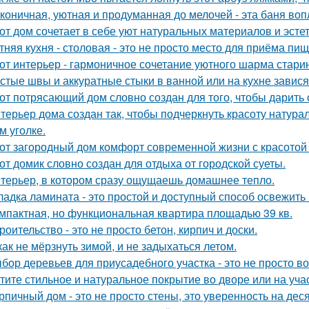
коничная, уютная и продуманная до мелочей - эта баня во
от дом сочетает в себе уют натуральных материалов и эсте
тняя кухня - столовая - это не просто место для приёма пи
от интерьер - гармоничное сочетание уютного шарма стари
стые швы и аккуратные стыки в ванной или на кухне завися
от потрясающий дом словно создан для того, чтобы дарить
терьер дома создан так, чтобы подчеркнуть красоту натур
м уголке.
от загородный дом комфорт современной жизни с красотой 
от домик словно создан для отдыха от городской суеты.
терьер, в котором сразу ощущаешь домашнее тепло.
ладка ламината - это простой и доступный способ освежить
мпактная, но функциональная квартира площадью 39 кв.
роительство - это не просто бетон, кирпич и доски.
как не мёрзнуть зимой, и не задыхаться летом.
бор деревьев для приусадебного участка - это не просто во
тите стильное и натуральное покрытие во дворе или на уча
рпичный дом - это не просто стены, это уверенность на дес