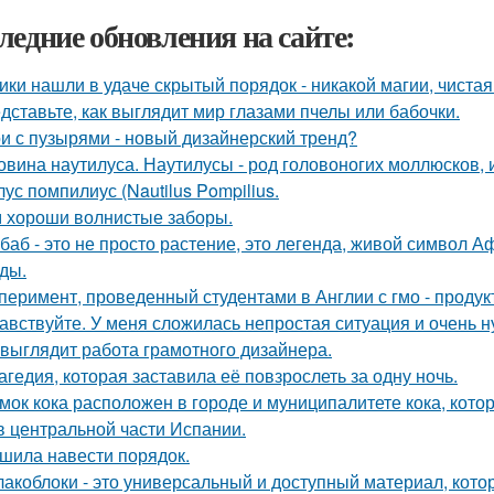
ледние обновления на сайте:
ики нашли в удаче скрытый порядок - никакой магии, чистая
дставьте, как выглядит мир глазами пчелы или бабочки.
и с пузырями - новый дизайнерский тренд?
овина наутилуса. Наутилусы - род головоногих моллюсков,
ус помпилиус (Nautilus Pompilius.
 хороши волнистые заборы.
баб - это не просто растение, это легенда, живой символ 
ды.
перимент, проведенный студентами в Англии с гмо - продук
авствуйте. У меня сложилась непростая ситуация и очень 
 выглядит работа грамотного дизайнера.
агедия, которая заставила её повзрослеть за одну ночь.
мок кока расположен в городе и муниципалитете кока, кото
в центральной части Испании.
шила навести порядок.
акоблоки - это универсальный и доступный материал, кото