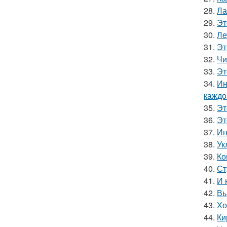
28.
Ла
29.
Эт
30.
Ле
31.
Эт
32.
Чи
33.
Эт
34.
Ин
каждо
35.
Эт
36.
Эт
37.
Ин
38.
Ук
39.
Ко
40.
Ст
41.
И 
42.
Вы
43.
Хо
44.
Ки