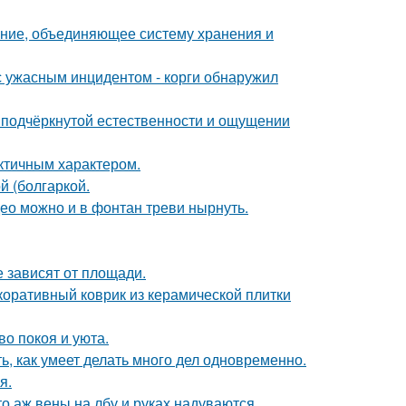
ение, объединяющее систему хранения и
 с ужасным инцидентом - корги обнаружил
 подчёркнутой естественности и ощущении
актичным характером.
 (болгаркой.
ео можно и в фонтан треви нырнуть.
е зависят от площади.
коративный коврик из керамической плитки
во покоя и уюта.
ь, как умеет делать много дел одновременно.
я.
то аж вены на лбу и руках надуваются.