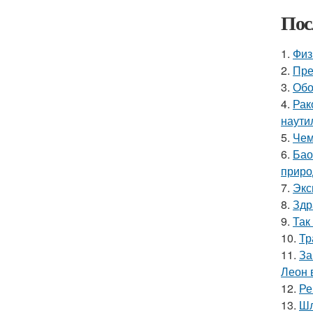
Пос
1.
Физ
2.
Пре
3.
Обо
4.
Рак
наутил
5.
Чем
6.
Бао
приро
7.
Экс
8.
Здр
9.
Так
10.
Тр
11.
За
Леон 
12.
Ре
13.
Шл