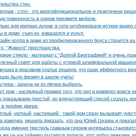
тельства стен.
еллаж - стол - это многофункциональное и практичное реш
ую поверхность в одном предмете мебели.
лько для крепких духом: в сети опубликовали жуткие видео
ы в доме, съел их, измазался и уснул.
зайн холла в доме из профилированного бруса строится на
го, "Живого" пространства.
дкое стекло - материал с "Долгой Биографией" и очень пр
лезный совет для работы с угловой шлифовальной машиной
вушка в красивом платье решила, что ради эффектного вид
надо было физику в школе учить!
стера - задача не из лёгких выбрать.
от дом - наглядный пример того, что уют и комфорт вовсе н
 показываем простой, но впечатляющий способ создать де
 в проёме двери.
плый, уютный, настоящий - такой дом сразу вызывает чувст
а дамочка, решила доказать, что она Юлий Цезарь и показат
огда именно текстиль главным героем интерьера становитс
к же он настойчиво пытается лопнуть этот арбуз ляжками, ч