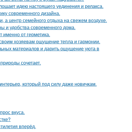
площает идею настоящего уединения и релакса.
тику современного дизайна.
щи, а центр семейного отдыха на свежем воздухе.
ны и удобства современного дома.
т именно от герметика.
 своим хозяевам ощущение тепла и гармонии.
альных материалов и дарить ощущение уюта в
природы сочетает.
 интерьер, который под силу даже новичкам.
прос вкуса.
стке?
ятилетия вперёд.