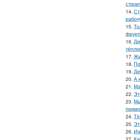
строи
14.
Ст
рабоч
15.
То
фрукт
16.
Ди
тёпло
17.
Жи
18.
По
19.
Де
20.
А 
21.
Ма
22.
Эт
23.
Мы
прямо
24.
Тё
25.
Эт
26.
Ин
27.
Ка