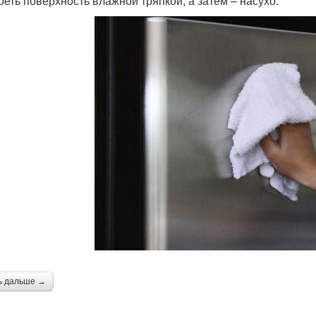
реть поверхность влажной тряпкой, а затем – насухо.
ь дальше →