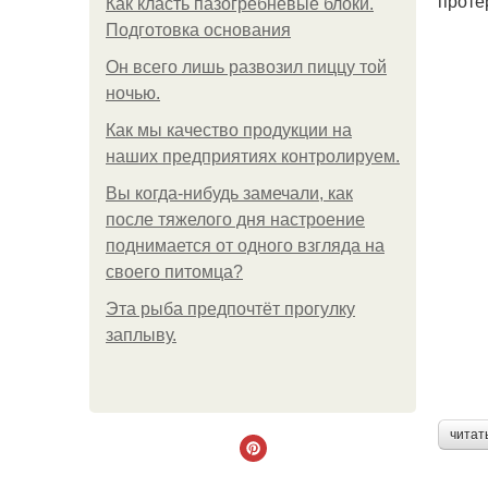
проте
Как класть пазогребневые блоки.
Подготовка основания
Он всего лишь развозил пиццу той
ночью.
Как мы качество продукции на
наших предприятиях контролируем.
Вы когда-нибудь замечали, как
после тяжелого дня настроение
поднимается от одного взгляда на
своего питомца?
Эта рыба предпочтёт прогулку
заплыву.
читат