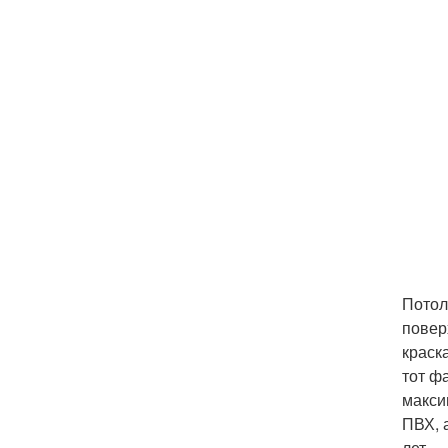
Потол
повер
краск
тот ф
макси
ПВХ, 
лет.