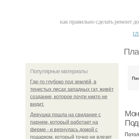
как правильно сделать ремонт до
г
Пла
Популярные материалы
Пан
Где-то глубоко под землёй, в
тенистых лесах западных гат, живёт
создание, которое почти никто не
видит.
Мон
Девушка пошла на свидание с
Под
парнем, который работает на
ферме - и вернулась домой с
Потол
подарком, который точно не влезет