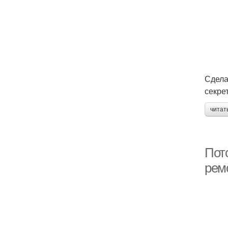
Сдела
секре
читат
Пот
рем