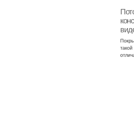
Пот
конс
вид
Покры
такой
отлич