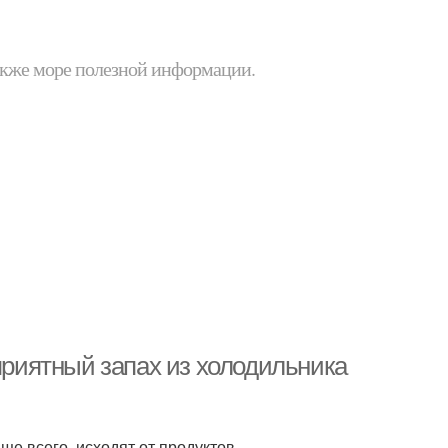
 также море полезной информации.
еприятный запах из холодильника
е всего, исходят от продуктов