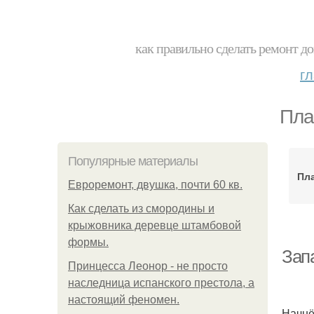
как правильно сделать ремонт до
г
Пла
Популярные материалы
Пл
Евроремонт, двушка, почти 60 кв.
Как сделать из смородины и
крыжовника деревце штамбовой
формы.
Зап
Принцесса Леонор - не просто
наследница испанского престола, а
настоящий феномен.
Начнё