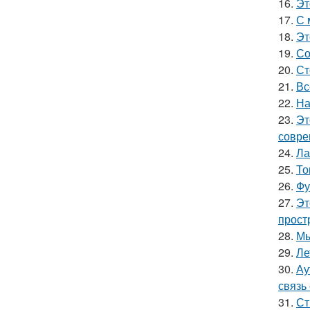
16.
Эт
17.
С 
18.
Эт
19.
Со
20.
Ст
21.
Вс
22.
На
23.
Эт
совре
24.
Ла
25.
То
26.
Фу
27.
Эт
прост
28.
Мы
29.
Ле
30.
Ау
связь
31.
Ст