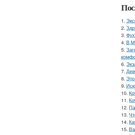
Пос
1.
Экс
2.
Здр
3.
Фух
4.
В М
5.
Заг
комфо
6.
Экз
7.
Дев
8.
Это
9.
Иск
10.
Ко
11.
Ко
12.
Па
13.
Чт
14.
Ка
15.
Ва