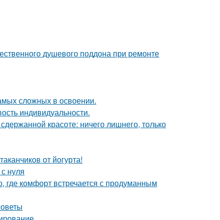
ественного душевого поддона при ремонте
самых сложных в освоении.
ивость индивидуальности.
сдержанной красоте: ничего лишнего, только
таканчиков от йогурта!
 с нуля
о, где комфорт встречается с продуманным
советы
нирование