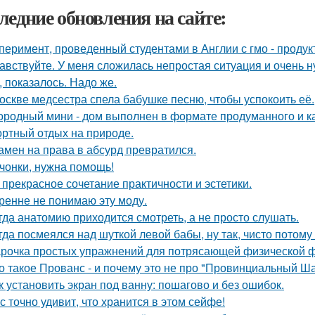
ледние обновления на сайте:
перимент, проведенный студентами в Англии с гмо - продук
авствуйте. У меня сложилась непростая ситуация и очень 
, показалось. Надо же.
оскве медсестра спела бабушке песню, чтобы успокоить её.
ородный мини - дом выполнен в формате продуманного и к
ртный отдых на природе.
амен на права в абсурд превратился.
чонки, нужна помощь!
 прекрасное сочетание практичности и эстетики.
ренне не понимаю эту моду.
гда анатомию приходится смотреть, а не просто слушать.
гда посмеялся над шуткой левой бабы, ну так, чисто потому
рочка простых упражнений для потрясающей физической 
о такое Прованс - и почему это не про "Провинциальный Ш
к установить экран под ванну: пошагово и без ошибок.
с точно удивит, что хранится в этом сейфе!