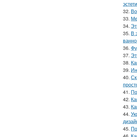
эстет
32.
Во
33.
Ме
34.
Эт
35.
В 
ванно
36.
Фу
37.
Эт
38.
Ка
39.
Ин
40.
Ск
прост
41.
По
42.
Ка
43.
Ка
44.
Ую
дизай
45.
По
46.
Ка