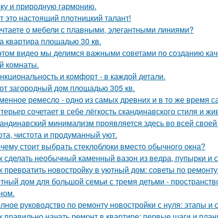
ику и природную гармонию.
т это настоящий плотницкий талант!
чтаете о мебели с плавными, элегантными линиями?
а квартира площадью 30 кв.
этом видео мы делимся важными советами по созданию кач
й комнаты.
нкциональность и комфорт - в каждой детали.
от загородный дом площадью 305 кв.
менное ремесло - одно из самых древних и в то же время 
терьер сочетает в себе лёгкость скандинавского стиля и ж
андинавский минимализм проявляется здесь во всей своей 
ота, чистота и продуманный уют.
чему стоит выбрать стеклоблоки вместо обычного окна?
к сделать необычный каменный вазон из ведра, пупырки и с
к превратить новостройку в уютный дом: советы по ремонту
тный дом для большой семьи с тремя детьми - пространств
ном.
лное руководство по ремонту новостройки с нуля: этапы и 
к правильно начать ремонт в квартире: первые шаги и пла