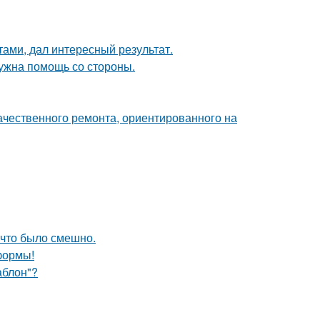
тами, дал интересный результат.
нужна помощь со стороны.
ачественного ремонта, ориентированного на
 что было смешно.
формы!
аблон"?