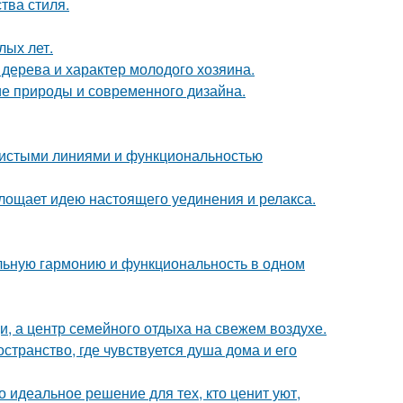
тва стиля.
лых лет.
 дерева и характер молодого хозяина.
ие природы и современного дизайна.
 чистыми линиями и функциональностью
площает идею настоящего уединения и релакса.
альную гармонию и функциональность в одном
щи, а центр семейного отдыха на свежем воздухе.
странство, где чувствуется душа дома и его
 идеальное решение для тех, кто ценит уют,