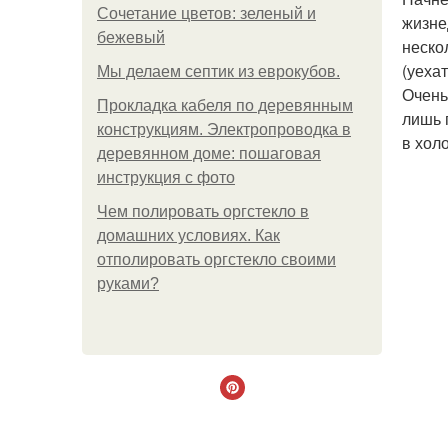
Сочетание цветов: зеленый и
жизне
бежевый
неско
(уеха
Мы делаем септик из еврокубов.
Очень
Прокладка кабеля по деревянным
лишь 
конструкциям. Электропроводка в
в хол
деревянном доме: пошаговая
инструкция с фото
Чем полировать оргстекло в
домашних условиях. Как
отполировать оргстекло своими
руками?