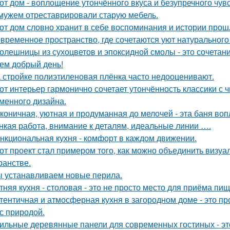
от дом - воплощение утончённого вкуса и безупречного чувс
мужем отреставрировали старую мебель.
от дом словно хранит в себе воспоминания и истории прош
временное пространство, где сочетаются уют натурального
олешницы из сухоцветов и эпоксидной смолы - это сочетан
ем добрый день!
 стройке полиэтиленовая плёнка часто недооценивают.
от интерьер гармонично сочетает утончённость классики с
менного дизайна.
коничная, уютная и продуманная до мелочей - эта баня во
нкая работа, внимание к деталям, идеальные линии ….
нкциональная кухня - комфорт в каждом движении.
от проект стал примером того, как можно объединить визу
ранстве.
 устанавливаем новые перила.
тняя кухня - столовая - это не просто место для приёма пи
тентичная и атмосферная кухня в загородном доме - это про
 с природой.
ильные деревянные панели для современных гостиных - это