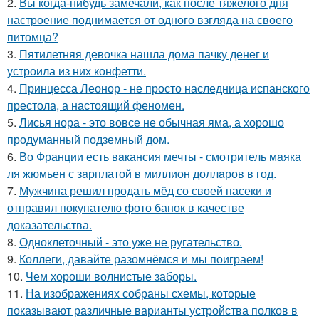
2.
Вы когда-нибудь замечали, как после тяжелого дня
настроение поднимается от одного взгляда на своего
питомца?
3.
Пятилетняя девочка нашла дома пачку денег и
устроила из них конфетти.
4.
Принцесса Леонор - не просто наследница испанского
престола, а настоящий феномен.
5.
Лисья нора - это вовсе не обычная яма, а хорошо
продуманный подземный дом.
6.
Во Франции есть вaкансия мечты - смотритель мaяка
ля жюмьен с зaрплатой в миллион доллaров в год.
7.
Мужчина решил продать мёд со своей пасеки и
отправил покупателю фото банок в качестве
доказательства.
8.
Одноклеточный - это уже не ругательство.
9.
Коллеги, давайте разомнёмся и мы поиграем!
10.
Чем хороши волнистые заборы.
11.
На изображениях собраны схемы, которые
показывают различные варианты устройства полков в