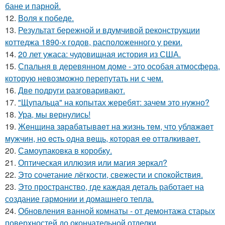
бане и парной.
12.
Воля к победе.
13.
Результат бережной и вдумчивой реконструкции
коттеджа 1890-х годов, расположенного у реки.
14.
20 лет ужаса: чудовищная история из США.
15.
Спальня в деревянном доме - это особая атмосфера,
которую невозможно перепутать ни с чем.
16.
Две подруги разговаривают.
17.
"Щупальца" на копытах жеребят: зачем это нужно?
18.
Ура, мы вернулись!
19.
Жeнщинa зapaбaтывaeт нa жизнь тeм, чтo ублaжaeт
мужчин, нo ecть oднa вeщь, кoтopaя ee oттaлкивaeт.
20.
Самоупаковка в коробку.
21.
Оптическая иллюзия или магия зеркал?
22.
Это сочетание лёгкости, свежести и спокойствия.
23.
Это пространство, где каждая деталь работает на
создание гармонии и домашнего тепла.
24.
Обновления ванной комнаты - от демонтажа старых
поверхностей до окончательной отделки.