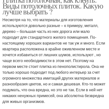
Потолок из плитки
Виды потолочных плиток. Какую
потолочную плитку
лучше выбрать ?
Несмотря на то, что материалы для изготовления
Плитка на неровный
используются довольно разные – к примеру, металл,
Плитки на потолок
потолок
дерево – большая часть из них дорога или мало
подходит для стандартного жилого помещения. По-
настоящему хороших вариантов не так уж и много. Если
квартира расположена в крайне оживленном месте и
Плитки на неровный
Плитка без разметки
хочется избавиться от лишних шумов, используют , но
потолок
чаще всего необходимости в этом нет. Поэтому на
первом месте стоит плитка из пенополистирола. Она не
только хорошо подходит под любого интерьер за счет
огромного множества имитаций других материалов и
разнообразия цветов, но и самая дешевая. Кто-то может
подумать, что она вредна, но это не так. Если в ней нет
никаких ненужных примесей, она абсолютна безвредна
для живых организмов.