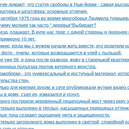
гие думают, что статуя свободы в Нью-йорке - самая высок
катурка и шпатлёвка: основные отличия.
 октября 1975 года во время многоборья Людмила турищев
чему молния так часто " деревья"Выбирает?
езд, плацкарт. В купе нас трое: с одной стороны я (верхняя 
 примерно 10 лет.
мню, когда мы с мужем начали жить вместе, его родители н
 фото - пчелы, которые возвращаются в улей с пыльцой.
е уже 56, я одна после развода, живу в старенькой квартир
енница подъезда против ветряного монстра.
акоблоки - это универсальный и доступный материал, кото
тельства стен.
лько для крепких духом: в сети опубликовали жуткие видео
ы в доме, съел их, измазался и уснул.
конго построили деревянный пешеходный мост через реку з
терьер выполнен в тёплых, насыщенных природных оттенка
тые тона создают ощущение уюта и защищённости.
терьер загородного дома выполнен в светлой, спокойной п
е серые оттенки.