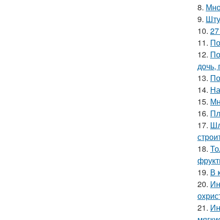
8.
Мно
9.
Шту
10.
27
11.
По
12.
По
дочь,
13.
По
14.
На
15.
Мн
16.
Пл
17.
Шл
строи
18.
То
фрукт
19.
В 
20.
Ин
охрис
21.
Ин
мягки