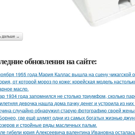
ь дальше →
ледние обновления на сайте:
ноября 1955 года Мария Каллас вышла на сцену чикагской 
ория, от которой мороз по коже: корейская модель настольк
арное масло.
ар 1934 года запомнился не столько триумфом, сколько пар
илетняя девочка нашла дома пачку денег и устроила из них
чина случайно обнаружил старую фотографию своей жены и
Борнео, где ещё шумят одни из самых богатых жизнью джунг
озеров и стройные ряды масличных пальм.
ле гибели юрия Алексеевича валентина Ивановна осталась