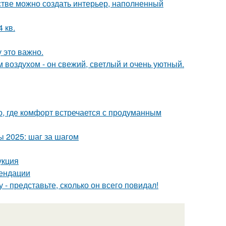
нстве можно создать интерьер, наполненный
 кв.
 это важно.
 воздухом - он свежий, светлый и очень уютный.
о, где комфорт встречается с продуманным
 2025: шаг за шагом
укция
мендации
 - представьте, сколько он всего повидал!