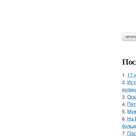
читат
Пос
1.
17 
2.
Ист
кулин
3.
Оск
4.
Пят
5.
Муж
6.
На 
бульд
7.
Пос