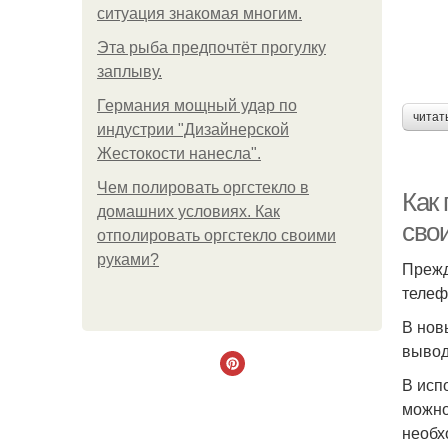
ситуация знакомая многим.
Эта рыба предпочтёт прогулку
заплыву.
Германия мощный удар по
читат
индустрии "Дизайнерской
Жестокости нанесла".
Чем полировать оргстекло в
Как
домашних условиях. Как
сво
отполировать оргстекло своими
руками?
Прежд
телеф
В нов
вывод
В исп
можно
необх