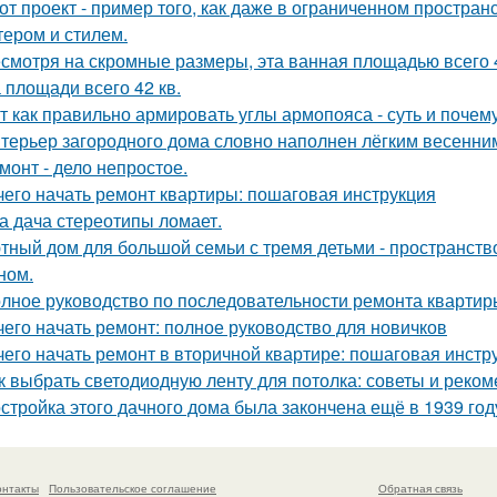
от проект - пример того, как даже в ограниченном простра
тером и стилем.
смотря на скромные размеры, эта ванная площадью всего 4
 площади всего 42 кв.
т как правильно армировать углы армопояса - суть и почему
терьер загородного дома словно наполнен лёгким весенним
монт - дело непростое.
чего начать ремонт квартиры: пошаговая инструкция
а дача стереотипы ломает.
тный дом для большой семьи с тремя детьми - пространств
ном.
лное руководство по последовательности ремонта квартиры
чего начать ремонт: полное руководство для новичков
чего начать ремонт в вторичной квартире: пошаговая инстр
к выбрать светодиодную ленту для потолка: советы и реко
стройка этого дачного дома была закончена ещё в 1939 году
онтакты
Пользовательское соглашение
Обратная связь