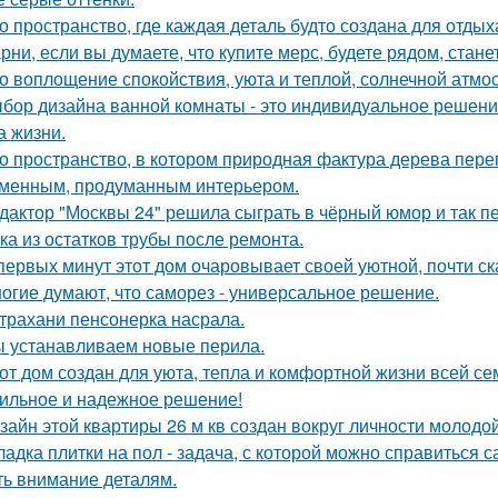
о пространство, где каждая деталь будто создана для отдых
рни, если вы думаете, что купите мерс, будете рядом, стан
о воплощение спокойствия, уюта и теплой, солнечной атм
бор дизайна ванной комнаты - это индивидуальное решение
а жизни.
о пространство, в котором природная фактура дерева переп
менным, продуманным интерьером.
дактор "Москвы 24" решила сыграть в чёрный юмор и так пе
ка из остатков трубы после ремонта.
первых минут этот дом очаровывает своей уютной, почти с
огие думают, что саморез - универсальное решение.
трахани пенсонерка насрала.
 устанавливаем новые перила.
от дом создан для уюта, тепла и комфортной жизни всей се
ильное и надежное решение!
зайн этой квартиры 26 м кв создан вокруг личности молодой
ладка плитки на пол - задача, с которой можно справиться с
ть внимание деталям.