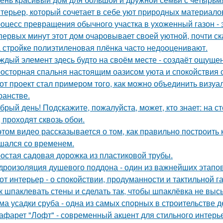
терьер, который сочетает в себе уют природных материалов
оцесс превращения обычного участка в ухоженный газон - 
первых минут этот дом очаровывает своей уютной, почти с
 стройке полиэтиленовая плёнка часто недооценивают.
ждый элемент здесь будто на своём месте - создаёт ощущен
осторная спальня настоящим оазисом уюта и спокойствия с
от проект стал примером того, как можно объединить визу
ранстве.
брый день! Подскажите, пожалуйста, может, кто знает: на с
, проходят сквозь обои.
этом видео рассказывается о том, как правильно построить
шался со временем.
остая садовая дорожка из пластиковой трубы.
дроизоляция душевого поддона - один из важнейших этапов
от интерьер - о спокойствии, продуманности и тактильной г
к шпаклевать стены и сделать так, чтобы шпаклёвка не вы
ма усадки сруба - одна из самых спорных в строительстве 
афарет "Лофт" - современный акцент для стильного интерь