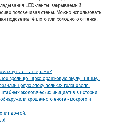
акладывания LED-ленты, закрываемый
асиво подсвечивая стены. Можно использовать
ая подсветка тёплого или холодного оттенка.
ромахнуться с актёрами?
ное зрелище - ярко-оранжевую акулу - няньку.
разилии целую эпоху великих теленовелл.
сштабных экологических инициатив в истории.
 обнаружили крошечного енота - мокрого и
енит другой.
ер!