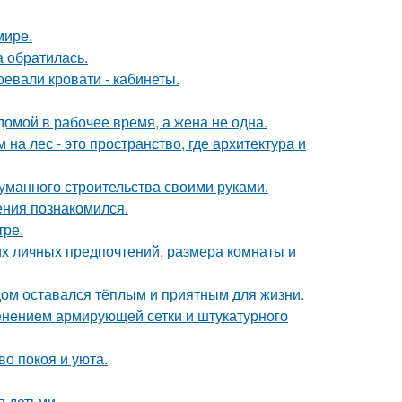
мире.
а обратилась.
евали кровати - кабинеты.
мой в рабочее время, а жена не одна.
а лес - это пространство, где архитектура и
думанного строительства своими руками.
ения познакомился.
тре.
их личных предпочтений, размера комнаты и
дом оставался тёплым и приятным для жизни.
нением армирующей сетки и штукатурного
во покоя и уюта.
я детьми.