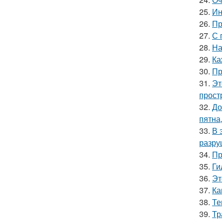
25.
Ин
26.
Пр
27.
С 
28.
На
29.
Ка
30.
Пр
31.
Эт
прост
32.
До
пятна
33.
В 
разру
34.
Пр
35.
Ги
36.
Эт
37.
Ка
38.
Те
39.
Тр