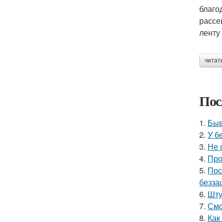
благо
рассе
ленту
читат
Пос
1.
Быв
2.
У б
3.
Не 
4.
Про
5.
Пос
безза
6.
Шту
7.
Смо
8.
Как