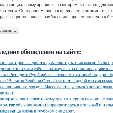
даря специальному профилю, на котором есть канал для з
ивателем. Свет равномерно распределяется по комнате, кр
 разных цветов, однако наибольшим спросом пользуется бел
ь дальше →
ледние обновления на сайте:
ает, смотришь сериал и думаешь: ну как так можно было п
ерегов Коста-рики учёные наткнулись на поистине удивитель
стало бенедито Руя барбозы - человека, который подарил Б
ект "Великая Зелёная Стена" считается одной из самых ма
ле проливного дождя в Массачусетсе у самого порога дома
щитного.
катурка и шпатлевка: почему один материал никогда не зам
три, как обычная комната превратилась в стильный интерь
 медведица жизнь в глубоком сне дарит.