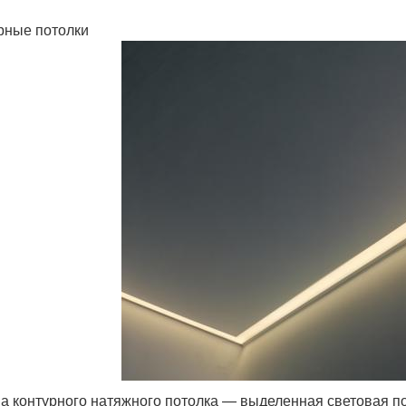
рные потолки
а контурного натяжного потолка — выделенная световая по