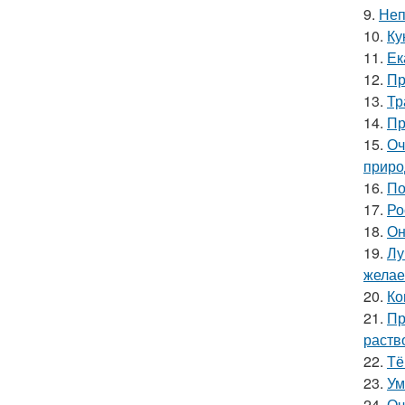
9.
Неп
10.
Ку
11.
Ек
12.
Пр
13.
Тр
14.
Пр
15.
Оч
приро
16.
По
17.
Ро
18.
Он
19.
Лу
желае
20.
Ко
21.
Пр
раств
22.
Тё
23.
Ум
24.
Оч