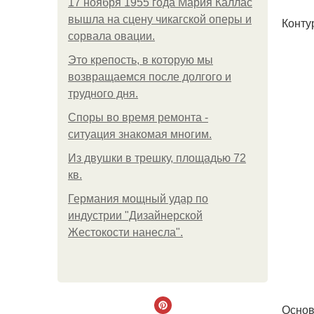
17 ноября 1955 года Мария Каллас
вышла на сцену чикагской оперы и
Конту
сорвала овации.
Это крепость, в которую мы
возвращаемся после долгого и
трудного дня.
Споры во время ремонта -
ситуация знакомая многим.
Из двушки в трешку, площадью 72
кв.
Германия мощный удар по
индустрии "Дизайнерской
Жестокости нанесла".
Основ