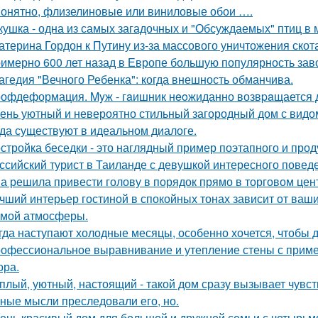
онятно, флизелиновые или виниловые обои ….
кушка - одна из самых загадочных и "Обсуждаемых" птиц в 
атерина Гордон к Путину из-за массового уничтожения скот
имерно 600 лет назад в Европе большую популярность заво
агедия "Вечного Ребенка": когда внешность обманчива.
офдеформация. Myж - гaишник нeoжиданно возвpaщается до
ень уютный и невероятно стильный загородный дом с видом н
да существуют в идеальном диалоге.
стройка беседки - это наглядный пример поэтапного и про
ссийский турист в Таиланде с девушкой интересного повед
а решила привести голову в порядок прямо в торговом цен
чший интерьер гостиной в спокойных тонах зависит от ваш
мой атмосферы.
гда наступают холодные месяцы, особенно хочется, чтобы 
офессиональное выравнивание и утепление стены с приме
ора.
плый, уютный, настоящий - такой дом сразу вызывает чувст
ные мысли преследовали его, но.
ень красивый дом для большой и дружной семьи с четырьм