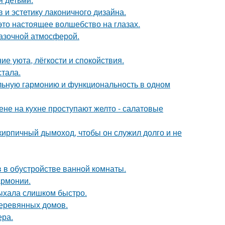
 и эстетику лаконичного дизайна.
это настоящее волшебство на глазах.
казочной атмосферой.
ие уюта, лёгкости и спокойствия.
тала.
альную гармонию и функциональность в одном
тене на кухне проступают желто - салатовые
 кирпичный дымоход, чтобы он служил долго и не
 в обустройстве ванной комнаты.
армонии.
сыхала слишком быстро.
деревянных домов.
ера.