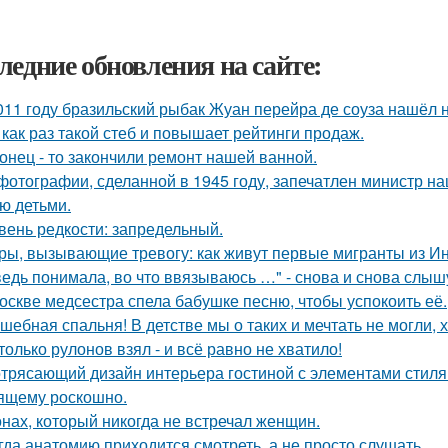
ледние обновления на сайте:
011 году бразильский рыбак Жуан перейра де соуза нашёл н
 как раз такой стеб и повышает рейтинги продаж.
онец - то закончили ремонт нашей ванной.
фотографии, сделанной в 1945 году, запечатлен министр н
ю детьми.
вень редкости: запредельный.
ры, вызывающие тревогу: как живут первые мигранты из И
ведь понимала, во что ввязываюсь …" - снова и снова слыш
оскве медсестра спела бабушке песню, чтобы успокоить её.
шебная спальня! В детстве мы о таких и мечтать не могли, х
только рулонов взял - и всё равно не хватило!
трясающий дизайн интерьера гостиной с элементами стиля а
ящему роскошно.
нах, который никогда не встречал женщин.
гда анатомию приходится смотреть, а не просто слушать.