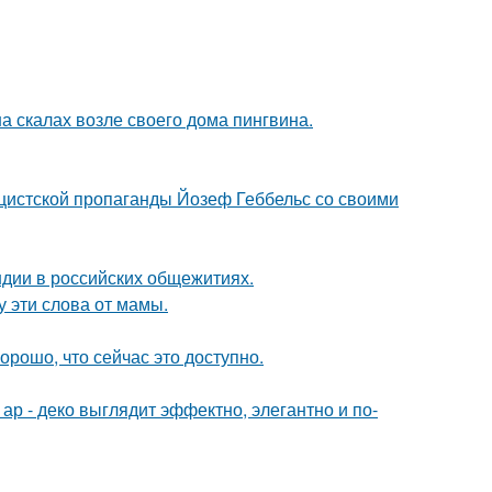
а скалах возле своего дома пингвина.
ацистской пропаганды Йозеф Геббельс со своими
ндии в российских общежитиях.
у эти слова от мамы.
орошо, что сейчас это доступно.
р - деко выглядит эффектно, элегантно и по-