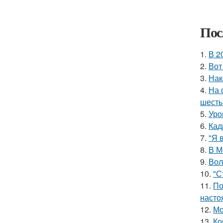
Пос
1.
В 2
2.
Вот
3.
Нак
4.
На 
шесть
5.
Уро
6.
Кад
7.
"Я 
8.
В М
9.
Вол
10.
"С
11.
По
насто
12.
Мо
13.
Ко