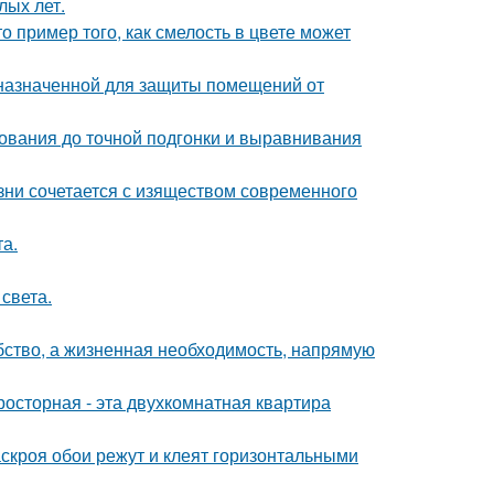
лых лет.
о пример того, как смелость в цвете может
назначенной для защиты помещений от
нования до точной подгонки и выравнивания
изни сочетается с изяществом современного
а.
света.
обство, а жизненная необходимость, напрямую
осторная - эта двухкомнатная квартира
скроя обои режут и клеят горизонтальными