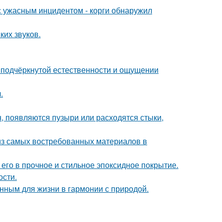
 с ужасным инцидентом - корги обнаружил
ких звуков.
 подчёркнутой естественности и ощущении
.
н, появляются пузыри или расходятся стыки,
из самых востребованных материалов в
го в прочное и стильное эпоксидное покрытие.
ости.
нным для жизни в гармонии с природой.