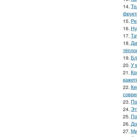
14.
То
фрукт
15.
Ре
16.
Ну
17.
Та
18.
Ди
тёпло
19.
Бл
20.
У 
21.
Ко
кажет
22.
Ке
совре
23.
По
24.
Эт
25.
По
26.
До
27.
Ми