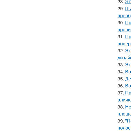
28.
Эт
29.
Ши
преоб
30.
Пр
прони
31.
Пр
повер
32.
Эт
дизай
33.
Эт
34.
Во
35.
Де
36.
Во
37.
Пр
влияю
38.
Не
площа
39.
"П
полос