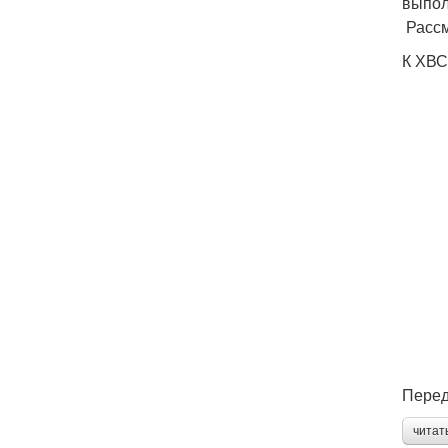
выпол
Рассм
К ХВС
Перед
читат