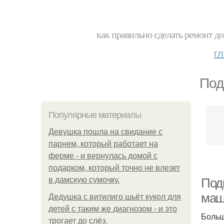
как правильно сделать ремонт до
г
Под
Популярные материалы
Девушка пошла на свидание с
парнем, который работает на
ферме - и вернулась домой с
подарком, который точно не влезет
в дамскую сумочку.
Под
маш
Дедушка с витилиго шьёт кукол для
детей с таким же диагнозом - и это
Больш
трогает до слёз.