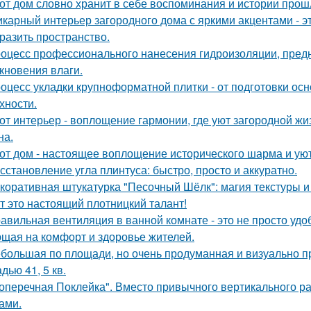
от дом словно хранит в себе воспоминания и истории прош
карный интерьер загородного дома с яркими акцентами - эт
разить пространство.
оцесс профессионального нанесения гидроизоляции, пред
кновения влаги.
оцесс укладки крупноформатной плитки - от подготовки ос
хности.
от интерьер - воплощение гармонии, где уют загородной ж
на.
от дом - настоящее воплощение исторического шарма и уют
сстановление угла плинтуса: быстро, просто и аккуратно.
коративная штукатурка "Песочный Шёлк": магия текстуры и 
т это настоящий плотницкий талант!
авильная вентиляция в ванной комнате - это не просто уд
щая на комфорт и здоровье жителей.
большая по площади, но очень продуманная и визуально пр
дью 41, 5 кв.
оперечная Поклейка". Вместо привычного вертикального ра
ами.