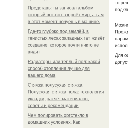
то ре
Представь: ты записал альбом,
подкл
который вот-вот взорвёт мир, а сам
в этот момент ночуешь в машине.
Можно
Прежд
Где-то глубоко под землёй, в
парам
тенистых лесах западных гат, живёт
испол
создание, которое почти никто не
видит.
Для о
допус
Радиаторы или теплый пол: какой
способ отопления лучше для
вашего дома
Стяжка полусухая стяжка.
Полусухая стяжка пола: технология
укладки, расчёт материалов,
советы и рекомендации
Чем полировать оргстекло в
домашних условиях. Как