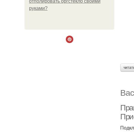
отполировать оргстекло своими
руками?
читат
Вас
Пра
При
Подкл