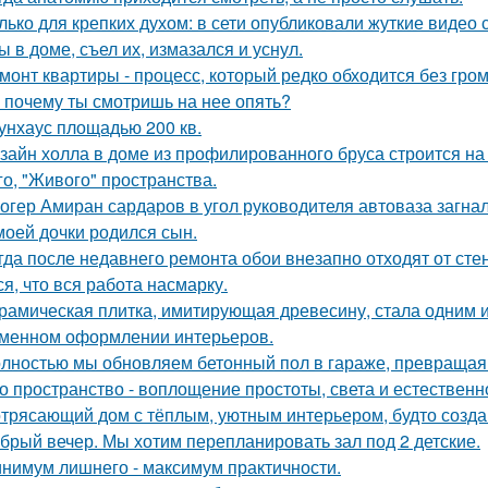
лько для крепких духом: в сети опубликовали жуткие видео
ы в доме, съел их, измазался и уснул.
монт квартиры - процесс, который редко обходится без гром
 почему ты смотришь на нее опять?
унхаус площадью 200 кв.
зайн холла в доме из профилированного бруса строится на
го, "Живого" пространства.
огер Амиран сардаров в угол руководителя автоваза загнал
моей дочки родился сын.
гда после недавнего ремонта обои внезапно отходят от сте
ся, что вся работа насмарку.
рамическая плитка, имитирующая древесину, стала одним 
менном оформлении интерьеров.
лностью мы обновляем бетонный пол в гараже, превращая е
о пространство - воплощение простоты, света и естественн
трясающий дом с тёплым, уютным интерьером, будто созда
брый вечер. Мы хотим перепланировать зал под 2 детские.
нимум лишнего - максимум практичности.