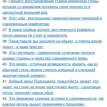
35.
Процесс восстановления старой кирпичной стены,
которая со временем потеряла свою прочность и
аккуратный внешний вид.
36.
Этот дом - воплощение гармонии между природой и
современным комфортом.
37.
В новостройках вопрос акустического комфорта
почти никогда не стоит в приоритете.
38.
Представьте: вы заходите на объект, а плитка вроде
лежит - и даже блестит.
39.
Этот интерьер - гармоничное сочетание уютного
шарма старины и удобства современного дома.
40.
Это видео - отличная возможность увидеть, как из
обычной стены можно сделать изящный и стильный
архитектурный элемент.
41.
Добрый день! Подскажите, пожалуйста, может, кто
знает: на стене на кухне проступают желто - салатовые
пятна, проходят сквозь обои.
42.
Это бережное слияние истории и современности, где
каждая деталь дышит уважением к прошлому.