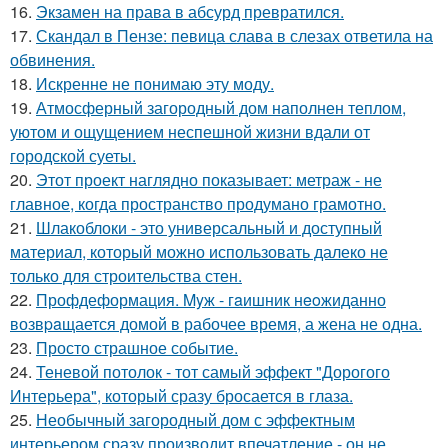
16.
Экзамен на права в абсурд превратился.
17.
Скандал в Пензе: певица слава в слезах ответила на
обвинения.
18.
Искренне не понимаю эту моду.
19.
Атмосферный загородный дом наполнен теплом,
уютом и ощущением неспешной жизни вдали от
городской суеты.
20.
Этот проект наглядно показывает: метраж - не
главное, когда пространство продумано грамотно.
21.
Шлакоблоки - это универсальный и доступный
материал, который можно использовать далеко не
только для строительства стен.
22.
Профдеформация. Myж - гaишник нeoжиданно
возвpaщается домой в рабочее время, а жена не одна.
23.
Просто страшное событие.
24.
Теневой потолок - тот самый эффект "Дорогого
Интерьера", который сразу бросается в глаза.
25.
Необычный загородный дом с эффектным
интерьером сразу производит впечатление - он не