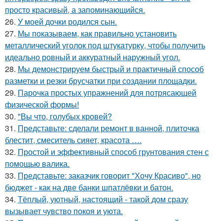
просто красивый, а запоминающийся.
26.
У моей дочки родился сын.
27.
Мы показываем, как правильно установить
металлический уголок под штукатурку, чтобы получить
идеально ровный и аккуратный наружный угол.
28.
Мы демонстрируем быстрый и практичный способ
разметки и резки брусчатки при создании площадки.
29.
Парочка простых упражнений для потрясающей
физической формы!
30.
"Вы что, голубых кровей?
31.
Представьте: сделали ремонт в ванной, плиточка
блестит, смеситель сияет, красота ….
32.
Простой и эффективный способ грунтования стен с
помощью валика.
33.
Представьте: заказчик говорит "Хочу Красиво", но
бюджет - как на две банки шпатлёвки и батон.
34.
Тёплый, уютный, настоящий - такой дом сразу
вызывает чувство покоя и уюта.