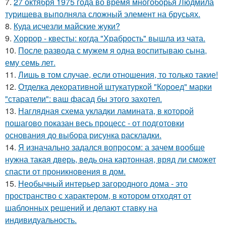
7.
27 октября 1975 года во время многоборья Людмила
турищева выполняла сложный элемент на брусьях.
8.
Куда исчезли майские жуки?
9.
Хоррор - квесты: когда "Храбрость" вышла из чата.
10.
После развода с мужем я одна воспитываю сына,
ему семь лет.
11.
Лишь в том случае, если отношения, то только такие!
12.
Отделка декоративной штукатуркой "Короед" марки
"старатели": ваш фасад бы этого захотел.
13.
Наглядная схема укладки ламината, в которой
пошагово показан весь процесс - от подготовки
основания до выбора рисунка раскладки.
14.
Я изначально задался вопросом: а зачем вообще
нужна такая дверь, ведь она картонная, вряд ли сможет
спасти от проникновения в дом.
15.
Необычный интерьер загородного дома - это
пространство с характером, в котором отходят от
шаблонных решений и делают ставку на
индивидуальность.