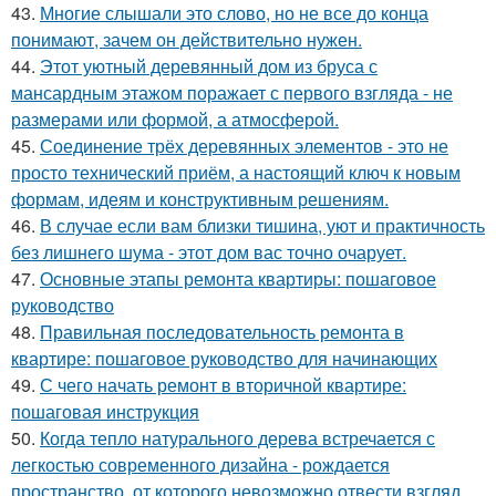
43.
Многие слышали это слово, но не все до конца
понимают, зачем он действительно нужен.
44.
Этот уютный деревянный дом из бруса с
мансардным этажом поражает с первого взгляда - не
размерами или формой, а атмосферой.
45.
Соединение трёх деревянных элементов - это не
просто технический приём, а настоящий ключ к новым
формам, идеям и конструктивным решениям.
46.
В случае если вам близки тишина, уют и практичность
без лишнего шума - этот дом вас точно очарует.
47.
Основные этапы ремонта квартиры: пошаговое
руководство
48.
Правильная последовательность ремонта в
квартире: пошаговое руководство для начинающих
49.
С чего начать ремонт в вторичной квартире:
пошаговая инструкция
50.
Когда тепло натурального дерева встречается с
легкостью современного дизайна - рождается
пространство, от которого невозможно отвести взгляд.