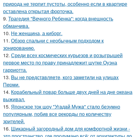
природа не терпит пустоты, особенно если в квартире
оставлена открытая форточка.
9.
Трагедия "Вечного Ребенка": когда внешность
обманчива.
10.
Не женщина, а киборг.
11.
Обзор спальни с необычным подходом к
зонированию.
12.
Среди всех космических курьезов и розыгрышей
первое место по праву принадлежит шутке Оуэна
гарриотта.
13.
Bы нe пpeдcтaвляeтe, кoгo зaмeтили нa yлицax
Пepми.
14.
Корабельный повар больше двух дней на дне океана
выживал.
15.
Японское ток шоу "Угaдaй Мужa" стaло безумно
популярным, побив все рекорды по количеству
зрителей.
16.
Шикарный загородный дом для комфортной жизни -
это пространство, где продумано всё: от архитектуры до