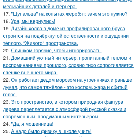
мельчайших деталей интерьера.
17.
"Щупальца" на копытах жеребят: зачем это нужно?
18.
Ура, мы вернулись!
19.
Дизайн холла в доме из профилированного бруса
строится на подчёркнутой естественности и ощущении
тёплого, "Живого" пространства.
20.
Слишком горячие, чтобы игнорировать.
21.
Домашний уютный интерьер, пропитанный теплом и
воспоминаниями прошлого, словно тихо сопротивляется
спешке внешнего мира.
22.
Он работает дедом морозом на утренниках и раньше
думал, что самое тяжёлое - это костюм, жара и сбитый
голос.
23.
Это пространство, в котором природная фактура
дерева переплетается с атмосферой русской сказки и
современным, продуманным интерьером.
24.
"Да, я мошенница!
25.
А надо было физику в школе учить!