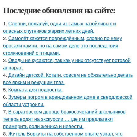
Последние обновления на сайте:
1.
Слепни, пожалуй, одни из самых назойливых и
опасных спутников жарких летних дней.
2.
Самолёт кажется повреждённым, словно по нему
бросали камни, но на самом деле это последствия
столкновений с птицами.
3.
Оводы не кусаются, так как у них отсутствует ротовой
аппарат.
4.
Дизайн детской. Кстати, совсем не обязательно делать
всё ярким и режущим глаз.
5.
Комната для подростка.
6.
Зумеры погром в арендованном доме в свердловской
области устроили.
7.
В саратовском дворце бракосочетаний школьников
теперь водят на экскурсии … где им предлагают
примерить роли жениха и невесты.
8.
Житель Воркуты на собственном опыте узнал, что