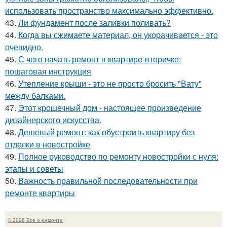
использовать пространство максимально эффективно.
43.
Ли фундамент после заливки поливать?
44.
Когда вы сжимаете материал, он укорачивается - это
очевидно.
45.
С чего начать ремонт в квартире-вторичке:
пошаговая инструкция
46.
Утепление крыши - это не просто бросить "Вату"
между балками.
47.
Этот крошечный дом - настоящее произведение
дизайнерского искусства.
48.
Дешевый ремонт: как обустроить квартиру без
отделки в новостройке
49.
Полное руководство по ремонту новостройки с нуля:
этапы и советы
50.
Важность правильной последовательности при
ремонте квартиры
© 2026 Все о ремонте