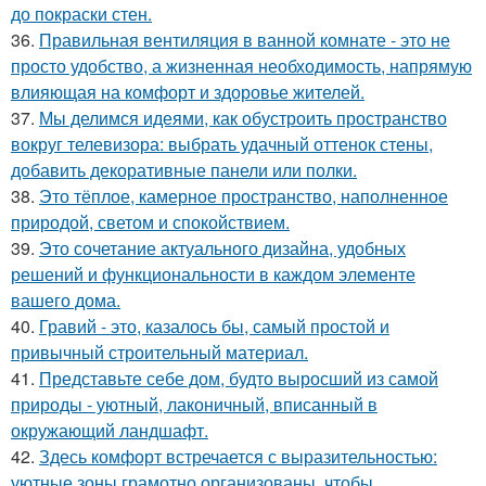
до покраски стен.
36.
Правильная вентиляция в ванной комнате - это не
просто удобство, а жизненная необходимость, напрямую
влияющая на комфорт и здоровье жителей.
37.
Мы делимся идеями, как обустроить пространство
вокруг телевизора: выбрать удачный оттенок стены,
добавить декоративные панели или полки.
38.
Это тёплое, камерное пространство, наполненное
природой, светом и спокойствием.
39.
Это сочетание актуального дизайна, удобных
решений и функциональности в каждом элементе
вашего дома.
40.
Гравий - это, казалось бы, самый простой и
привычный строительный материал.
41.
Представьте себе дом, будто выросший из самой
природы - уютный, лаконичный, вписанный в
окружающий ландшафт.
42.
Здесь комфорт встречается с выразительностью:
уютные зоны грамотно организованы, чтобы