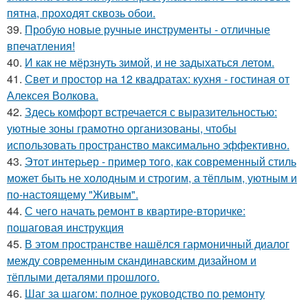
пятна, проходят сквозь обои.
39.
Пробую новые ручные инструменты - отличные
впечатления!
40.
И как не мёрзнуть зимой, и не задыхаться летом.
41.
Свет и простор на 12 квадратах: кухня - гостиная от
Алексея Волкова.
42.
Здесь комфорт встречается с выразительностью:
уютные зоны грамотно организованы, чтобы
использовать пространство максимально эффективно.
43.
Этот интерьер - пример того, как современный стиль
может быть не холодным и строгим, а тёплым, уютным и
по-настоящему "Живым".
44.
С чего начать ремонт в квартире-вторичке:
пошаговая инструкция
45.
В этом пространстве нашёлся гармоничный диалог
между современным скандинавским дизайном и
тёплыми деталями прошлого.
46.
Шаг за шагом: полное руководство по ремонту