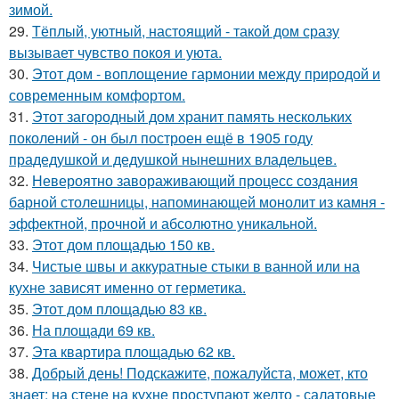
зимой.
29.
Тёплый, уютный, настоящий - такой дом сразу
вызывает чувство покоя и уюта.
30.
Этот дом - воплощение гармонии между природой и
современным комфортом.
31.
Этот загородный дом хранит память нескольких
поколений - он был построен ещё в 1905 году
прадедушкой и дедушкой нынешних владельцев.
32.
Невероятно завораживающий процесс создания
барной столешницы, напоминающей монолит из камня -
эффектной, прочной и абсолютно уникальной.
33.
Этот дом площадью 150 кв.
34.
Чистые швы и аккуратные стыки в ванной или на
кухне зависят именно от герметика.
35.
Этот дом площадью 83 кв.
36.
На площади 69 кв.
37.
Эта квартира площадью 62 кв.
38.
Добрый день! Подскажите, пожалуйста, может, кто
знает: на стене на кухне проступают желто - салатовые