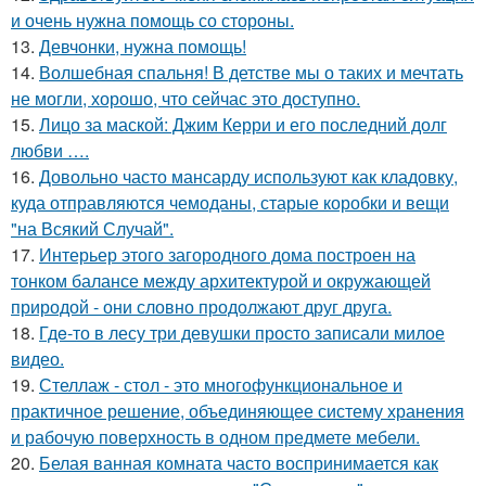
и очень нужна помощь со стороны.
13.
Девчонки, нужна помощь!
14.
Волшебная спальня! В детстве мы о таких и мечтать
не могли, хорошо, что сейчас это доступно.
15.
Лицо за маской: Джим Керри и его последний долг
любви ….
16.
Довольно часто мансарду используют как кладовку,
куда отправляются чемоданы, старые коробки и вещи
"на Всякий Случай".
17.
Интерьер этого загородного дома построен на
тонком балансе между архитектурой и окружающей
природой - они словно продолжают друг друга.
18.
Гдe-то в лесу три девушки просто записали милое
видео.
19.
Стеллаж - стол - это многофункциональное и
практичное решение, объединяющее систему хранения
и рабочую поверхность в одном предмете мебели.
20.
Белая ванная комната часто воспринимается как