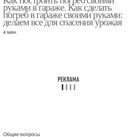
Гараж с подвалом
Котлован для погреба
руками в гараже. Как сделать
погреб в гараже своими руками:
делаем все для спасения урожая
4 мин.
Подвал в гараже
Погреба с нуля
Подвал в готовом
Ям в гараже
гараже
Подвал под гаражом
Общие вопросы