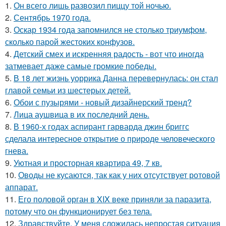
1.
Он всего лишь развозил пиццу той ночью.
2.
Сентябрь 1970 года.
3.
Оскар 1934 года запомнился не столько триумфом,
сколько парой жестоких конфузов.
4.
Детский смех и искренняя радость - вот что иногда
затмевает даже самые громкие победы.
5.
В 18 лет жизнь уоррика Данна перевернулась: он стал
главой семьи из шестерых детей.
6.
Обои с пузырями - новый дизайнерский тренд?
7.
Лица аушвица в их последний день.
8.
В 1960-х годах аспирант гарварда джин бриггс
сделала интересное открытие о природе человеческого
гнева.
9.
Уютная и просторная квартира 49, 7 кв.
10.
Оводы не кусаются, так как у них отсутствует ротовой
аппарат.
11.
Его половой орган в XIX веке приняли за паразита,
потому что он функционирует без тела.
12.
Здравствуйте. У меня сложилась непростая ситуация