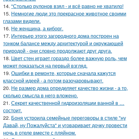
14.
"Столько рулонов взял - и всё равно не хватило!
15.
Немногие люди это прекрасное животное своими
глазами видели.
16.
Не женщина, а киборг.
17.
Интерьер этого загородного дома построен на
тонком балансе между архитектурой и окружающей
природой - они словно продолжают друг друга.
18.
Цвет стен играет гораздо более важную роль, чем
может показаться на первый взгляд.
19.
Ошибки в ремонте, которые сначала кажутся
классной идеей - а потом разочаровывают.
20.
Не размер дома определяет качество жизни - а то,
сколько смысла в него вложено.
21.
Секрет качественной гидроизоляции ванной в …
состоит.
22.
Боня устроила семейные переговоры в стиле "ну
Давай, ну Пожалуйста" и уговаривает дочку провести
ночь в отеле вместе с пляйном.