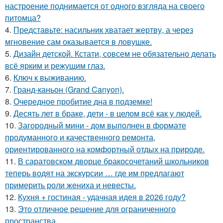
настроение поднимается от одного взгляда на своего
питомца?
4.
Представьте: насильник хватает жертву, а через
мгновение сам оказывается в ловушке.
5.
Дизайн детской. Кстати, совсем не обязательно делать
всё ярким и режущим глаз.
6.
Ключ к выживанию.
7.
Гранд-каньон (Grand Canyon).
8.
Очередное пробитие дна в подземке!
9.
Десять лет в браке, дети - в целом всё как у людей.
10.
Загородный мини - дом выполнен в формате
продуманного и качественного ремонта,
ориентированного на комфортный отдых на природе.
11.
В саратовском дворце бракосочетаний школьников
теперь водят на экскурсии … где им предлагают
примерить роли жениха и невесты.
12.
Кухня + гостиная - удачная идея в 2026 году?
13.
Это отличное решение для ограниченного
пространства.