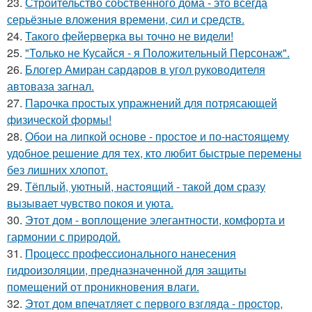
23.
Строительство собственного дома - это всегда
серьёзные вложения времени, сил и средств.
24.
Такого фейерверка вы точно не видели!
25.
"Только не Кусайся - я Положительный Персонаж".
26.
Блогер Амиран сардаров в угол руководителя
автоваза загнал.
27.
Парочка простых упражнений для потрясающей
физической формы!
28.
Обои на липкой основе - простое и по-настоящему
удобное решение для тех, кто любит быстрые перемены
без лишних хлопот.
29.
Тёплый, уютный, настоящий - такой дом сразу
вызывает чувство покоя и уюта.
30.
Этот дом - воплощение элегантности, комфорта и
гармонии с природой.
31.
Процесс профессионального нанесения
гидроизоляции, предназначенной для защиты
помещений от проникновения влаги.
32.
Этот дом впечатляет с первого взгляда - простор,