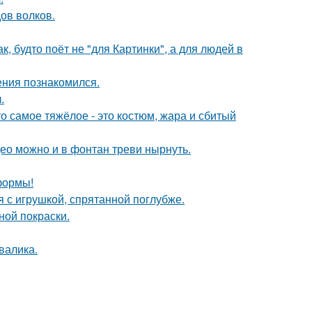
ов волков.
, будто поёт не "для Картинки", а для людей в
ения познакомился.
.
о самое тяжёлое - это костюм, жара и сбитый
ео можно и в фонтан треви нырнуть.
формы!
 с игрушкой, спрятанной поглубже.
ной покраски.
валика.