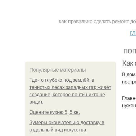
как правильно сделать ремонт до
г
поп
Как
Популярные материалы
В дом
Где-то глубоко под землёй, в
постр
тенистых лесах западных гат, живёт
создание, которое почти никто не
Главн
видит.
нужен
Оцените кухню 5, 5 кв.
Зумеры окончательно доставку в
отдельный вид искусства