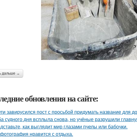
ь дальше →
ледние обновления на сайте:
ети завирусился пост с просьбой придумать название для д
а судного дня всплыла снова, но учёные разрушили главну
дставьте, как выглядит мир глазами пчелы или бабочки.
 фотография нравится с отдыха.