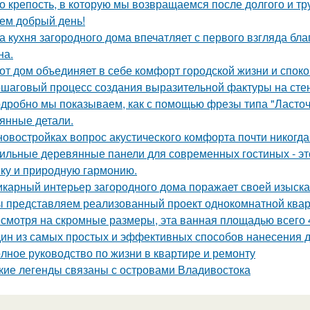
о крепость, в которую мы возвращаемся после долгого и тр
ем добрый день!
а кухня загородного дома впечатляет с первого взгляда бл
на.
от дом объединяет в себе комфорт городской жизни и споко
шаговый процесс создания выразительной фактуры на сте
дробно мы показываем, как с помощью фрезы типа "Ласточ
янные детали.
новостройках вопрос акустического комфорта почти никогда 
ильные деревянные панели для современных гостиных - это
ику и природную гармонию.
карный интерьер загородного дома поражает своей изыска
 представляем реализованный проект однокомнатной квар
смотря на скромные размеры, эта ванная площадью всего 4
ин из самых простых и эффективных способов нанесения д
лное руководство по жизни в квартире и ремонту
кие легенды связаны с островами Владивостока