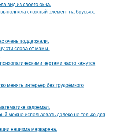
ла вид из своего окна.
 выполняла сложный элемент на брусьях.
ас очень поддержали.
шу эти слова от мамы.
.
психопатическими чертами часто кажутся
егко менять интерьер без трудоёмкого
 математике задремал.
рый можно использовать далеко не только для
ации нацизма маркаряна.
.