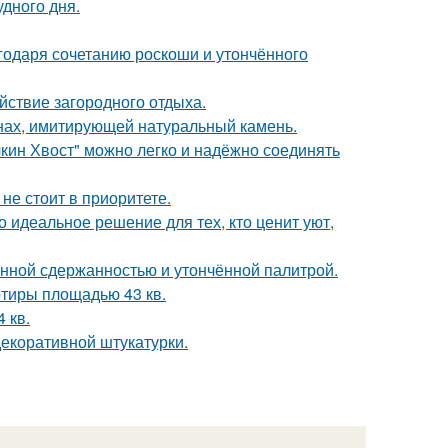
удного дня.
агодаря сочетанию роскоши и утончённого
йствие загородного отдыха.
нах, имитирующей натуральный камень.
кин Хвост" можно легко и надёжно соединять
не стоит в приоритете.
 идеальное решение для тех, кто ценит уют,
нной сдержанностью и утончённой палитрой.
тиры площадью 43 кв.
 кв.
екоративной штукатурки.