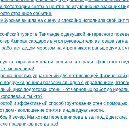
и фотографии сняты в центре по изучению исчезающих Вид
осто страшное событие.
мбурская вышла на сцену и спокойно исполнила свой хит так
ссийский турист в Таиланде с девушкой интересного повед
огер Амиран сардаров в угол руководителя автоваза загнал
 работает дедом морозом на утренниках и раньше думал, чт
вушка в красивом платье решила, что ради эффектного вид
а, я мошенница!
рочка простых упражнений для потрясающей физической 
е подружки решили развлечься: одна с управлением, вторая
лный цикл подготовки стены - от черновых работ до идеаль
 королева, а ты кто?
остой и эффективный способ грунтования стен с помощью 
от дом - воплощение стиля и индивидуальности.
брый вечер. Мы хотим перепланировать зал под 2 детские.
сле праздников всегда так!