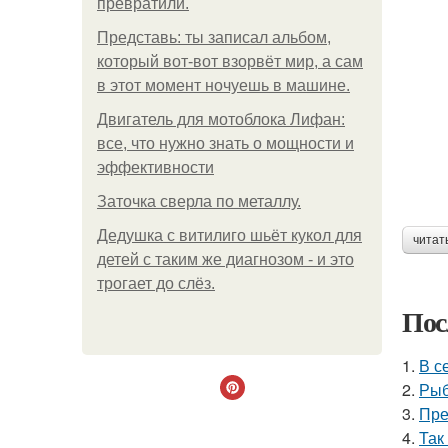
превратили.
Представь: ты записал альбом,
который вот-вот взорвёт мир, а сам
в этот момент ночуешь в машине.
Двигатель для мотоблока Лифан:
все, что нужно знать о мощности и
эффективности
Заточка сверла по металлу.
Дедушка с витилиго шьёт кукол для
читат
детей с таким же диагнозом - и это
трогает до слёз.
Пос
1.
В с
2.
Рыб
3.
Пре
4.
Так