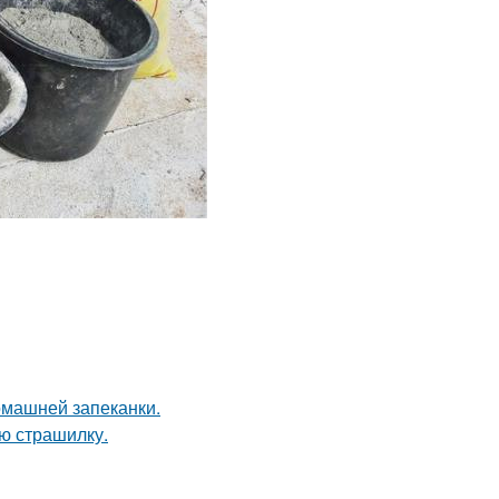
омашней запеканки.
ю страшилку.