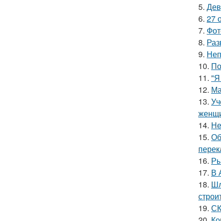
5.
Дев
6.
27 
7.
Фот
8.
Раз
9.
Неп
10.
По
11.
"Я
12.
Ма
13.
Уч
женщи
14.
Не
15.
Об
перек
16.
Ры
17.
В 
18.
Шл
строи
19.
СК
20.
Ко