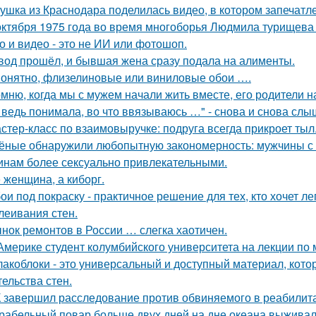
ушка из Краснодара поделилась видео, в котором запечатле
октября 1975 года во время многоборья Людмила турищева
о и видео - это не ИИ или фотошоп.
вод прошёл, и бывшая жена сразу подала на алименты.
онятно, флизелиновые или виниловые обои ….
мню, когда мы с мужем начали жить вместе, его родители н
 ведь понимала, во что ввязываюсь …" - снова и снова слы
стер-класс по взаимовыручке: подруга всегда прикроет тыл
ёные обнаружили любопытную закономерность: мужчины с 
нам более сексуально привлекательными.
 женщина, а киборг.
ои под покраску - практичное решение для тех, кто хочет л
леивания стен.
нок ремонтов в России … слегка хаотичен.
Америке студент колумбийского университета на лекции по
акоблоки - это универсальный и доступный материал, кото
тельства стен.
 завершил расследование против обвиняемого в реабилит
рабельный повар больше двух дней на дне океана выживал