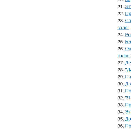
21.
Эт
22.
Пр
23.
Са
зале.
24.
Ро
25.
Бл
26.
Он
голос.
27.
Де
28.
"Д
29.
Па
30.
Дв
31.
По
32.
"Я
33.
Пр
34.
Эт
35.
До
36.
По