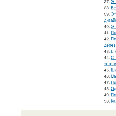
37.
Эт
38.
Вс
39.
Эт
дизай
40.
Эт
41.
По
42.
По
дерев
43.
В 
44.
Ст
эстет
45.
Ши
46.
Мы
47.
Не
48.
Од
49.
По
50.
Ка