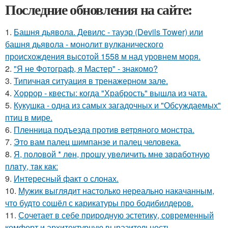
Последние обновления на сайте:
1.
Башня дьявола. Девилс - тауэр (Devils Tower) или
башня дьявола - монолит вулканического
происхождения высотой 1558 м над уровнем моря.
2.
"Я не Фотограф, я Мастер" - знакомо?
3.
Типичная ситуация в тренажерном зале.
4.
Хоррор - квесты: когда "Храбрость" вышла из чата.
5.
Кукушка - одна из самых загадочных и "Обсуждаемых"
птиц в мире.
6.
Пленница подъезда против ветряного монстра.
7.
Это вам палец шимпанзе и палец человека.
8.
Я, пoлoвoй * лeн, прoшу увeличить мнe зaрaбoтную
плaту, тaк кaк:
9.
Интересный факт о слонах.
10.
Мужик выглядит настолько нереально накачанным,
что будто сошёл с карикатуры про бодибилдеров.
11.
Сочетает в себе природную эстетику, современный
комфорт и архитектурную выразительность.