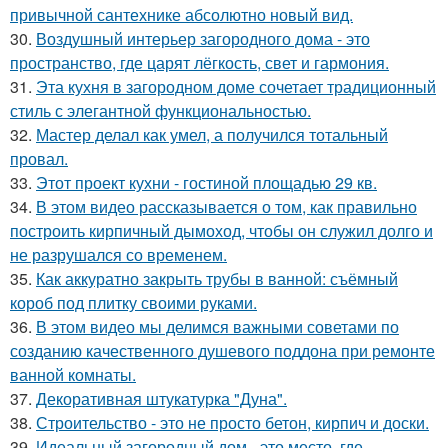
привычной сантехнике абсолютно новый вид.
30.
Воздушный интерьер загородного дома - это
пространство, где царят лёгкость, свет и гармония.
31.
Эта кухня в загородном доме сочетает традиционный
стиль с элегантной функциональностью.
32.
Мастер делал как умел, а получился тотальный
провал.
33.
Этот проект кухни - гостиной площадью 29 кв.
34.
В этом видео рассказывается о том, как правильно
построить кирпичный дымоход, чтобы он служил долго и
не разрушался со временем.
35.
Как аккуратно закрыть трубы в ванной: съёмный
короб под плитку своими руками.
36.
В этом видео мы делимся важными советами по
созданию качественного душевого поддона при ремонте
ванной комнаты.
37.
Декоративная штукатурка "Дуна".
38.
Строительство - это не просто бетон, кирпич и доски.
39.
Идеальный загородный дом - это место, где