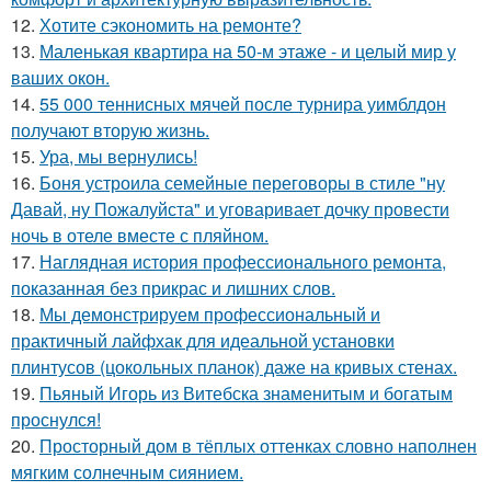
12.
Хотите сэкономить на ремонте?
13.
Маленькая квартира на 50-м этаже - и целый мир у
ваших окон.
14.
55 000 теннисных мячей после турнира уимблдон
получают вторую жизнь.
15.
Ура, мы вернулись!
16.
Боня устроила семейные переговоры в стиле "ну
Давай, ну Пожалуйста" и уговаривает дочку провести
ночь в отеле вместе с пляйном.
17.
Наглядная история профессионального ремонта,
показанная без прикрас и лишних слов.
18.
Мы демонстрируем профессиональный и
практичный лайфхак для идеальной установки
плинтусов (цокольных планок) даже на кривых стенах.
19.
Пьяный Игорь из Витебска знаменитым и богатым
проснулся!
20.
Просторный дом в тёплых оттенках словно наполнен
мягким солнечным сиянием.