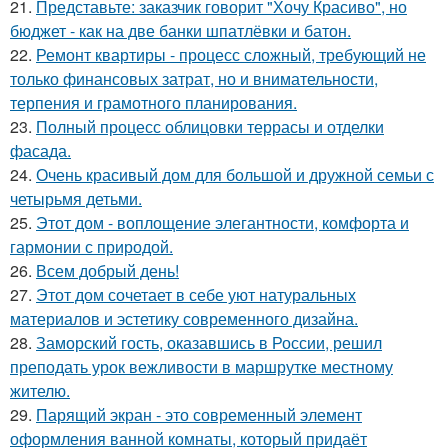
21.
Представьте: заказчик говорит "Хочу Красиво", но
бюджет - как на две банки шпатлёвки и батон.
22.
Ремонт квартиры - процесс сложный, требующий не
только финансовых затрат, но и внимательности,
терпения и грамотного планирования.
23.
Полный процесс облицовки террасы и отделки
фасада.
24.
Очень красивый дом для большой и дружной семьи с
четырьмя детьми.
25.
Этот дом - воплощение элегантности, комфорта и
гармонии с природой.
26.
Всем добрый день!
27.
Этот дом сочетает в себе уют натуральных
материалов и эстетику современного дизайна.
28.
Заморский гость, оказавшись в России, решил
преподать урок вежливости в маршрутке местному
жителю.
29.
Парящий экран - это современный элемент
оформления ванной комнаты, который придаёт