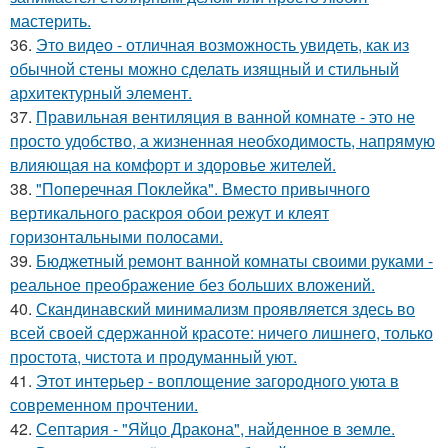
мастерить.
36.
Это видео - отличная возможность увидеть, как из
обычной стены можно сделать изящный и стильный
архитектурный элемент.
37.
Правильная вентиляция в ванной комнате - это не
просто удобство, а жизненная необходимость, напрямую
влияющая на комфорт и здоровье жителей.
38.
"Поперечная Поклейка". Вместо привычного
вертикального раскроя обои режут и клеят
горизонтальными полосами.
39.
Бюджетный ремонт ванной комнаты своими руками -
реальное преображение без больших вложений.
40.
Скандинавский минимализм проявляется здесь во
всей своей сдержанной красоте: ничего лишнего, только
простота, чистота и продуманный уют.
41.
Этот интерьер - воплощение загородного уюта в
современном прочтении.
42.
Септария - "Яйцо Дракона", найденное в земле.