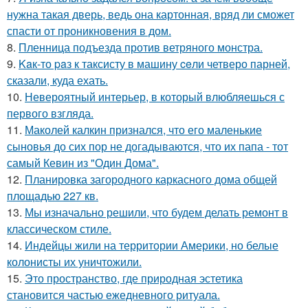
нужна такая дверь, ведь она картонная, вряд ли сможет
спасти от проникновения в дом.
8.
Пленница подъезда против ветряного монстра.
9.
Kaк-то paз к таксисту в машину ceли четверо парней,
сказали, куда ехать.
10.
Невероятный интерьер, в который влюбляешься с
первого взгляда.
11.
Маколей калкин признался, что его маленькие
сыновья до сих пор не догадываются, что их папа - тот
самый Кевин из "Один Дома".
12.
Планировка загородного каркасного дома общей
площадью 227 кв.
13.
Мы изначально решили, что будем делать ремонт в
классическом стиле.
14.
Индейцы жили на территории Америки, но белые
колонисты их уничтожили.
15.
Это пространство, где природная эстетика
становится частью ежедневного ритуала.