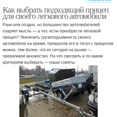
Как выбрать подходящий прицеп
Грузы на прицепе
Тракторные прицепы
для своего легкового автомобиля
Рано или поздно, но большинство автолюбителей
озаряет мысль — а что, если приобрести легковой
прицеп? Увеличить грузоподъемность своего
Прицепы при погрузке
Тракторный прицеп
автомобиля на время, превратив его в тягач с прицепом
можно, тем более, что их сегодня на рынке —
превеликое множество. На что смотреть и по каким
критериям выбирать — наши советы.