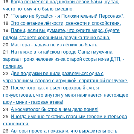
16.
Когда посмеялся над шуткой левой бабы, ну так,
чисто потому что было смешно.
17.
"Только не Кусайся - я Положительный Персонаж".
18.
Это сочетание лёгкости, свежести и спокойствия.
19.
Парни, если вы думаете, что купите мерс, будете
рядом, станете хорошим и девушка точно ваша.
20.
Мастера - задача не из лёгких выбрать.
21.
На пляже в китайском городе Санья мужчина
зарезал троих человек из-за старой ссоры из-за ДТП, -
полиция.
22.
Две подружки решили развлечься: одна с
управлением, вторая с игрушкой, спрятанной поглубже.
23.
После того, как я съел гороховый суп, я
почувствовал, что внутри у меня начинается настоящее
шоу - мини - газовая атака!
24.
А косметолог быстро в чем дело понял!
25.
Иногда именно текстиль главным героем интерьера
становится.
26.
Авторы проекта показали, что выразительность