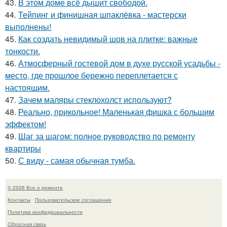
43.
В этом доме всё дышит свободой.
44.
Тейпинг и финишная шпаклёвка - мастерски
выполнены!
45.
Как создать невидимый шов на плитке: важные
тонкости.
46.
Атмосферный гостевой дом в духе русской усадьбы -
место, где прошлое бережно переплетается с
настоящим.
47.
Зачем маляры стеклохолст используют?
48.
Реально, прикольное! Маленькая фишка с большим
эффектом!
49.
Шаг за шагом: полное руководство по ремонту
квартиры
50.
С виду - самая обычная тумба.
© 2026 Все о ремонте
Контакты
Пользовательское соглашение
Политика конфидециальности
Обратная связь