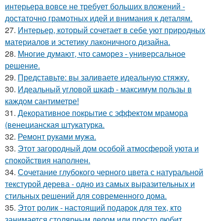
интерьера вовсе не требует больших вложений -
достаточно грамотных идей и внимания к деталям.
27.
Интерьер, который сочетает в себе уют природных
материалов и эстетику лаконичного дизайна.
28.
Многие думают, что саморез - универсальное
решение.
29.
Представьте: вы заливаете идеальную стяжку.
30.
Идеальный угловой шкаф - максимум пользы в
каждом сантиметре!
31.
Декоративное покрытие с эффектом мрамора
(венецианская штукатурка.
32.
Ремонт руками мужа.
33.
Этот загородный дом особой атмосферой уюта и
спокойствия наполнен.
34.
Сочетание глубокого черного цвета с натуральной
текстурой дерева - одно из самых выразительных и
стильных решений для современного дома.
35.
Этот ролик - настоящий подарок для тех, кто
занимается столярным делом или просто любит