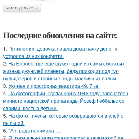
читать дальше →
Последние обновления на сайте:
1.
Пятилетняя девочка нашла дома пачку денег и
устроила из них конфетти.
2.
На Борнео, где ещё шумят одни из самых богатых
жизнью джунглей планеты, беда приходит под гул
бульдозеров и стройные ряды масличных пальм.
3.
Уютная и просторная квартира 49, 7 кв.
4.
На фотографии, сделанной в 1945 году, запечатлен
министр нацистской пропаганды Йозеф Геббельс со
своими шестью детьми.
5.
На фото - пчелы, которые возвращаются в улей с
пыльцой.
6.
"А я ведь понимала ….
7.
Я изначально задался вопросом: а зачем вообще