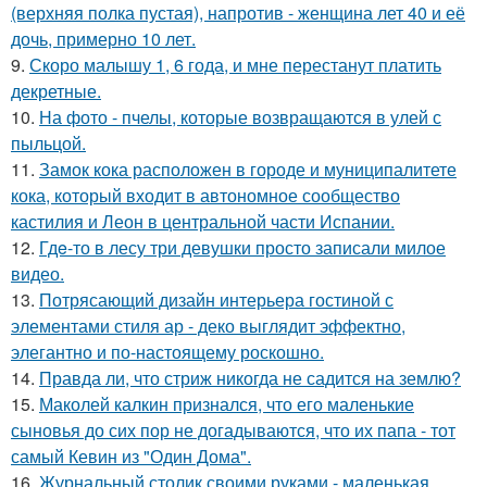
(верхняя полка пустая), напротив - женщина лет 40 и её
дочь, примерно 10 лет.
9.
Скоро малышу 1, 6 года, и мне перестанут платить
декретные.
10.
На фото - пчелы, которые возвращаются в улей с
пыльцой.
11.
Замок кока расположен в городе и муниципалитете
кока, который входит в автономное сообщество
кастилия и Леон в центральной части Испании.
12.
Гдe-то в лесу три девушки просто записали милое
видео.
13.
Потрясающий дизайн интерьера гостиной с
элементами стиля ар - деко выглядит эффектно,
элегантно и по-настоящему роскошно.
14.
Правда ли, что стриж никогда не садится на землю?
15.
Маколей калкин признался, что его маленькие
сыновья до сих пор не догадываются, что их папа - тот
самый Кевин из "Один Дома".
16.
Журнальный столик своими руками - маленькая