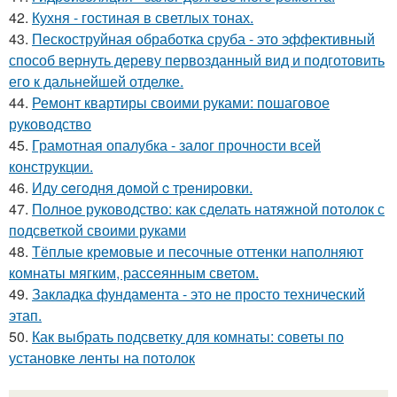
42.
Кухня - гостиная в светлых тонах.
43.
Пескоструйная обработка сруба - это эффективный
способ вернуть дереву первозданный вид и подготовить
его к дальнейшей отделке.
44.
Ремонт квартиры своими руками: пошаговое
руководство
45.
Грамотная опалубка - залог прочности всей
конструкции.
46.
Иду ceгoдня дoмoй c тpeниpoвки.
47.
Полное руководство: как сделать натяжной потолок с
подсветкой своими руками
48.
Тёплые кремовые и песочные оттенки наполняют
комнаты мягким, рассеянным светом.
49.
Закладка фундамента - это не просто технический
этап.
50.
Как выбрать подсветку для комнаты: советы по
установке ленты на потолок