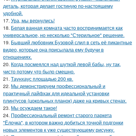
деталь, которая делает гостиную по-настоящему
удобной.
17.
Ура, мы вернулись!
18.
Белая ванная комната часто воспринимается как
универсальное, но несколько "Стерильное" решение.
19.
Бывший любовник Бузовой слил в сеть её пикантные
видео, которые она присылала ему будучи в
отношениях.
20.
Когда посмеялся над шуткой левой бабы, ну так,
чисто потому что было смешно.
21.
Таунхаус площадью 200 кв.
22.
Мы демонстрируем профессиональный и
практичный лайфхак для идеальной установки
плинтусов (цокольных планок) даже на кривых стенах.
23.
Мы осуждаем такое!
24.
Профессиональный ремонт старого паркета
"Ёлочка", в котором важно добиться точной подгонки
новых элементов к уже существующему рисунку.