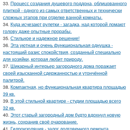
33.
Процесс создания душевого поддона, облицованного
плиткой - одного из самых ответственных и технически
сложных этапов при отделке ванной комнаты.
34.
Куда исчезают рулетки - загадка, над которой ломают
голову даже опытные прорабы.
35.
Стильное и надежное решение!
36.
Эта уютная и очень функциональная однушка -
настоящий оазис спокойствия, созданный специально
для хозяйки, которая любит природу.
37.
Шикарный интерьер загородного дома поражает
своей изысканной сдержанностью и утончённой
палитрой.
38.
Компактная, но функциональная квартира площадью
39 кв.
39.
В этой стильной квартире - студии площадью всего
32 кв.
40.
Этот старый загородный дом будто вдохнул новую
жизнь, сохранив своё очарование.
41.
Гидроизоляция - залог долговечного ремонта.