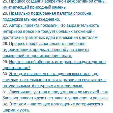
25.
Процесс создания эффектной декоративной стены,
имитирующей природный камень.
26.
Правильно подобранная палитра способна
поддерживать нас ежедневно.
27.
Авторы проекта показали, что выразительность
интерьера вовсе не требует больших вложений -
достаточно грамотных идей и внимания к деталям.
28.
Процесс профессионального нанесения
гидроизоляции, предназначенной для защиты
помещений от проникновения влаги.
29.
Ищете способ обновить интерьер и создать уютное
пространство?
30.
Этот дом выполнен в скандинавском стиле, где
светлые, пастельные оттенки гармонично сочетаются с
натуральными, фактурными материалами.
31.
Лаконичная, уютная и продуманная до мелочей - эта
баня воплощает идею настоящего уединения и релакса.
32.
Этот дом - настоящее воплощение исторического
шарма и уюта.