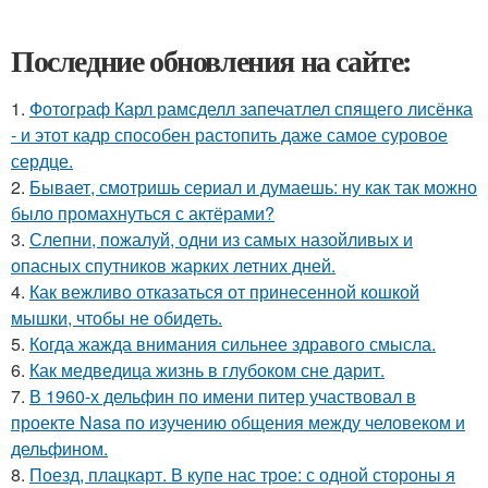
Последние обновления на сайте:
1.
Фотограф Карл рамсделл запечатлел спящего лисёнка
- и этот кадр способен растопить даже самое суровое
сердце.
2.
Бывает, смотришь сериал и думаешь: ну как так можно
было промахнуться с актёрами?
3.
Слепни, пожалуй, одни из самых назойливых и
опасных спутников жарких летних дней.
4.
Как вежливо отказаться от принесенной кошкой
мышки, чтобы не обидеть.
5.
Когда жажда внимания сильнее здравого смысла.
6.
Как медведица жизнь в глубоком сне дарит.
7.
В 1960-х дельфин по имени питер участвовал в
проекте Nasa по изучению общения между человеком и
дельфином.
8.
Поезд, плацкарт. В купе нас трое: с одной стороны я