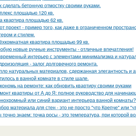
к сделать бетонную отмостку своими руками.
плекс площадью 120 кв.
а квартира площадью 62 кв.
от проект - пример того, как даже в ограниченном простра
тером и стилем.
ёхкомнатная квартира площадью 99 кв.
обую новые ручные инструменты - отличные впечатления!
временный интерьер с элементами минимализма и натура
дроизоляция - залог долговечного ремонта.
пло натуральных материалов, сдержанная элегантность и а
тилось в ванной комнате в стиле шале.
кономь на ремонте: как обновить квартиру своими руками
монт квартиры от А до Я: полное руководство для начинаю
нохромный или синий вариант интерьера ванной комнаты?
бор материала для стен - это не просто "что Крепче" или "ч
 точно знаем: точка росы - это температура, при которой в