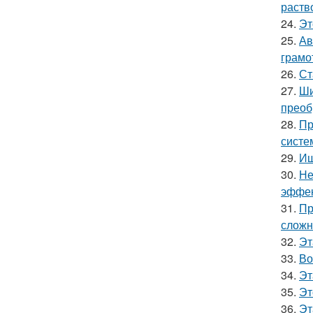
раств
24.
Эт
25.
Ав
грамо
26.
Ст
27.
Ши
преоб
28.
Пр
систе
29.
Ищ
30.
Не
эффек
31.
Пр
сложн
32.
Эт
33.
Во
34.
Эт
35.
Эт
36.
Эт