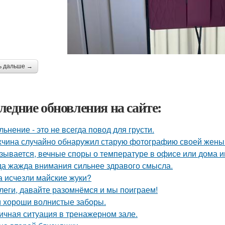
ь дальше →
ледние обновления на сайте:
льнение - это не всегда повод для грусти.
чина случайно обнаружил старую фотографию своей жены и
зывается, вечные споры о температуре в офисе или дома 
да жажда внимания сильнее здравого смысла.
а исчезли майские жуки?
леги, давайте разомнёмся и мы поиграем!
 хороши волнистые заборы.
ичная ситуация в тренажерном зале.