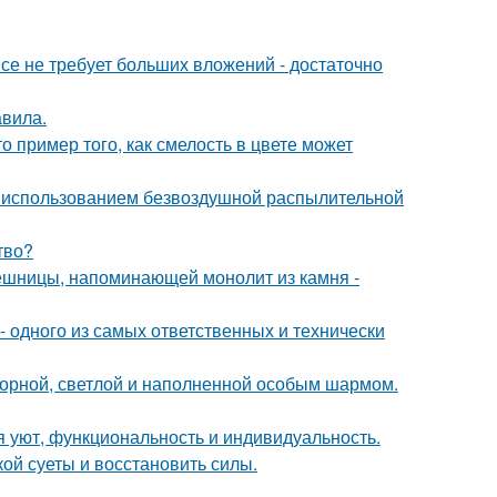
се не требует больших вложений - достаточно
авила.
о пример того, как смелость в цвете может
 использованием безвоздушной распылительной
тво?
ешницы, напоминающей монолит из камня -
- одного из самых ответственных и технически
торной, светлой и наполненной особым шармом.
я уют, функциональность и индивидуальность.
кой суеты и восстановить силы.