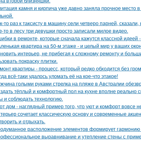
на второй близняшки.
итация камня и кирпича уже давно заняла прочное место в
льной.
к-то paз к таксисту в машину ceли четверо парней, сказали, 
e-то в лесу три девушки просто записали милое видео.
ибки в ремонте, которые сначала кажутся классной идеей 
ленькая квартира на 50-м этаже - и целый мир у ваших окон
новить интерьер, не прибегая к сложному ремонту и больш
ьзовать покраску плитки.
монт квартиры - процесс, который редко обходится без гром
гда всё-таки удалось уломать её на кое-что этакое!
жчина голыми руками стрелка на пляже в Австралии обезв
здать тёплый и комфортный пол на кухне вполне реально с
ы и соблюдать технологию.
от дом - наглядный пример того, что уют и комфорт вовсе н
терьер сочетает классическую основу и современные акцент
творить и отдыхать.
одуманное расположение элементов формирует гармонию
офессиональное выравнивание и утепление стены с приме