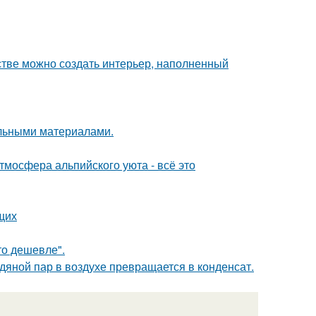
нстве можно создать интерьер, наполненный
льными материалами.
тмосфера альпийского уюта - всё это
щих
то дешевле".
одяной пар в воздухе превращается в конденсат.