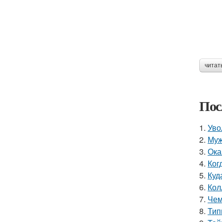
читат
Пос
1.
Уво
2.
Муж
3.
Ока
4.
Ког
5.
Куд
6.
Кол
7.
Чем
8.
Тип