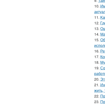
9.
Тай
10.
Им
актуа
11.
Ka
12.
Гд
13.
Ош
14.
Ма
15.
Об
испол
16.
Ре
17.
Ко
18.
Му
19.
Со
работ
20.
Эт
21.
Ин
жить, 
22.
Пр
23.
Пр