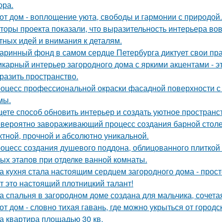
ора.
от дом - воплощение уюта, свободы и гармонии с природой.
торы проекта показали, что выразительность интерьера вов
тных идей и внимания к деталям.
аринный фонд в самом сердце Петербурга диктует свои пр
карный интерьер загородного дома с яркими акцентами - эт
разить пространство.
оцесс профессиональной окраски фасадной поверхности с
мы.
ете способ обновить интерьер и создать уютное пространс
вероятно завораживающий процесс создания барной стол
тной, прочной и абсолютно уникальной.
оцесс создания душевого поддона, облицованного плиткой 
ых этапов при отделке ванной комнаты.
а кухня стала настоящим сердцем загородного дома - прос
т это настоящий плотницкий талант!
а спальня в загородном доме создана для мальчика, сочета
от дом - словно тихая гавань, где можно укрыться от городс
а квартира площадью 30 кв.