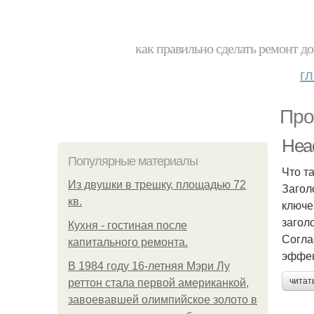
как правильно сделать ремонт до
г
Про
Head
Популярные материалы
Что т
Из двушки в трешку, площадью 72
Загол
кв.
ключе
загол
Кухня - гостиная после
Согла
капитального ремонта.
эффек
В 1984 году 16-летняя Мэри Лу
читат
реттон стала первой американкой,
завоевавшей олимпийское золото в