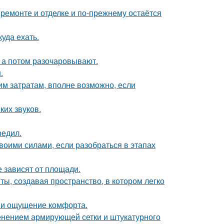
 ремонте и отделке и по-прежнему остаётся
куда ехать.
- а потом разочаровывают.
.
им затратам, вполне возможно, если
ких звуков.
редил.
воими силами, если разобраться в этапах
е зависят от площади.
ы, создавая пространство, в котором легко
 и ощущение комфорта.
нением армирующей сетки и штукатурного