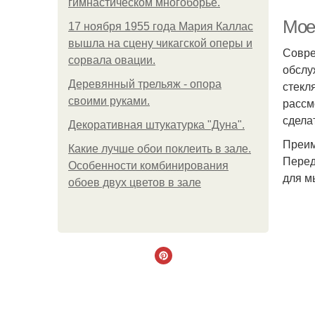
гимнастическом многоборье.
Мое
17 ноября 1955 года Мария Каллас
вышла на сцену чикагской оперы и
Совре
сорвала овации.
обслу
Деревянный трельяж - опора
стекл
своими руками.
рассм
сдела
Декоративная штукатурка "Дуна".
Преим
Какие лучше обои поклеить в зале.
Перед
Особенности комбинирования
для м
обоев двух цветов в зале