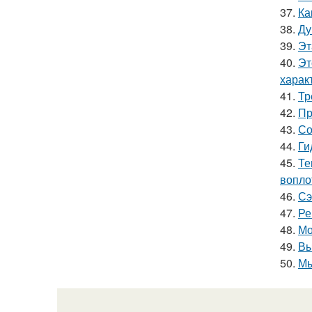
37.
Ка
38.
Ду
39.
Эт
40.
Эт
харак
41.
Тр
42.
Пр
43.
Со
44.
Ги
45.
Те
вопло
46.
Сэ
47.
Ре
48.
Мо
49.
Вы
50.
Мы