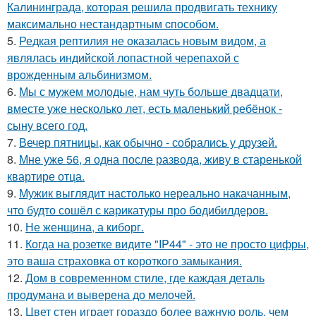
Калининграда, которая решила продвигать технику
максимально нестандартным cпособом.
5.
Редкая рептилия не оказалась новым видом, а
являлась индийской лопастной черепахой с
врожденным альбинизмом.
6.
Мы с мужем молодые, нам чуть больше двадцати,
вместе уже несколько лет, есть маленький ребёнок -
сыну всего год.
7.
Вечер пятницы, как обычно - собрались у друзей.
8.
Мне уже 56, я одна после развода, живу в старенькой
квартире отца.
9.
Мужик выглядит настолько нереально накачанным,
что будто сошёл с карикатуры про бодибилдеров.
10.
Не женщина, а киборг.
11.
Когда на розетке видите "IP44" - это не просто цифры,
это ваша страховка от короткого замыкания.
12.
Дом в современном стиле, где каждая деталь
продумана и выверена до мелочей.
13.
Цвет стен играет гораздо более важную роль, чем