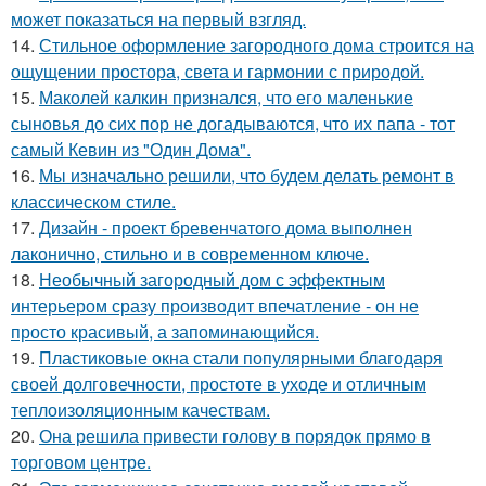
может показаться на первый взгляд.
14.
Стильное оформление загородного дома строится на
ощущении простора, света и гармонии с природой.
15.
Маколей калкин признался, что его маленькие
сыновья до сих пор не догадываются, что их папа - тот
самый Кевин из "Один Дома".
16.
Мы изначально решили, что будем делать ремонт в
классическом стиле.
17.
Дизайн - проект бревенчатого дома выполнен
лаконично, стильно и в современном ключе.
18.
Необычный загородный дом с эффектным
интерьером сразу производит впечатление - он не
просто красивый, а запоминающийся.
19.
Пластиковые окна стали популярными благодаря
своей долговечности, простоте в уходе и отличным
теплоизоляционным качествам.
20.
Она решила привести голову в порядок прямо в
торговом центре.