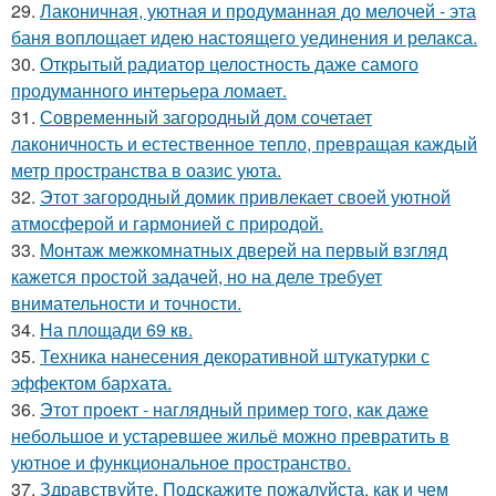
29.
Лаконичная, уютная и продуманная до мелочей - эта
баня воплощает идею настоящего уединения и релакса.
30.
Открытый радиатор целостность даже самого
продуманного интерьера ломает.
31.
Современный загородный дом сочетает
лаконичность и естественное тепло, превращая каждый
метр пространства в оазис уюта.
32.
Этот загородный домик привлекает своей уютной
атмосферой и гармонией с природой.
33.
Монтаж межкомнатных дверей на первый взгляд
кажется простой задачей, но на деле требует
внимательности и точности.
34.
На площади 69 кв.
35.
Техника нанесения декоративной штукатурки с
эффектом бархата.
36.
Этот проект - наглядный пример того, как даже
небольшое и устаревшее жильё можно превратить в
уютное и функциональное пространство.
37.
Здравствуйте. Подскажите пожалуйста, как и чем