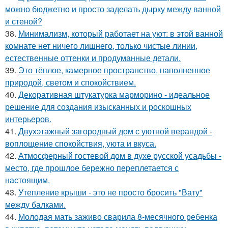
можно бюджетно и просто заделать дырку между ванной
и стеной?
38.
Минимализм, который работает на уют: в этой ванной
комнате нет ничего лишнего, только чистые линии,
естественные оттенки и продуманные детали.
39.
Это тёплое, камерное пространство, наполненное
природой, светом и спокойствием.
40.
Декоративная штукатурка марморино - идеальное
решение для создания изысканных и роскошных
интерьеров.
41.
Двухэтажный загородный дом с уютной верандой -
воплощение спокойствия, уюта и вкуса.
42.
Атмосферный гостевой дом в духе русской усадьбы -
место, где прошлое бережно переплетается с
настоящим.
43.
Утепление крыши - это не просто бросить "Вату"
между балками.
44.
Молодая мать заживо сварила 8-месячного ребенка