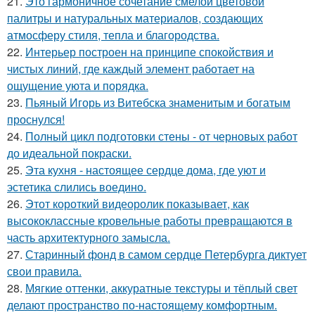
21.
Это гармоничное сочетание смелой цветовой
палитры и натуральных материалов, создающих
атмосферу стиля, тепла и благородства.
22.
Интерьер построен на принципе спокойствия и
чистых линий, где каждый элемент работает на
ощущение уюта и порядка.
23.
Пьяный Игорь из Витебска знаменитым и богатым
проснулся!
24.
Полный цикл подготовки стены - от черновых работ
до идеальной покраски.
25.
Эта кухня - настоящее сердце дома, где уют и
эстетика слились воедино.
26.
Этот короткий видеоролик показывает, как
высококлассные кровельные работы превращаются в
часть архитектурного замысла.
27.
Старинный фонд в самом сердце Петербурга диктует
свои правила.
28.
Мягкие оттенки, аккуратные текстуры и тёплый свет
делают пространство по-настоящему комфортным.