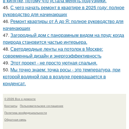
в кипятке, потому что устала менять подгузники.
45.
С чего начать ремонт в квартире в 2025 году: полное
руководство для начинающих
46.
Ремонт квартиры от А до Я: полное руководство для
начинающих
47.
Загородный дом с панорамным видом на пруд: когда
природа становится частью интерьера.
48.
Светодиодные ленты на потолок в Москве:
современный дизайн и энергоэффективность
49.
Этот проект - не просто уютная спальня.
50.
Мы точно знаем: точка росы - это температура, при
которой водяной пар в воздухе превращается в
конденсат.
© 2026 Все о ремонте
Контакты
Пользовательское соглашение
Политика конфидециальности
Обратная связь