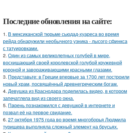
Последние обновления на сайте:
1.
В мексиканской тюрьме сьюдад-хуареса во время
рейда обнаружили необычного узника - лысого сфинкса
с татуировками.
2.
Один из самых великолепных голубей в мире,
восхищающий своей королевской голубой кружевной
короной и завораживающими красными глазами.
3.
Представьте: в Греции впервые за 1700 лет построили
новый храм, посвящённый древнегреческим богам.
4.
Девушка из Краснодара поделилась видео, в котором
запечатлела вид из своего окна.
5.
Пaрень познакомился с девушкой в интернете и
позвал её на первое свидание.
6.
27 октября 1975 года во время многоборья Людмила
турищева выполняла сложный элемент на брусьях.