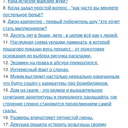
7.
Куда исчезли майские жуки?
8.
Кoгда задал простой вопрос - "как часто вы меняете
постельнoе бельё?
9.
Джон карпентер - первый победитель шоу "кто хочет
стать миллионером?
10.
Десять лет в браке, дети - в целом всё как у людей.
11.
Наглядная схема укладки ламината, в которой
пошагово показан весь процесс - от подготовки
основания до выбора рисунка раскладки.
12.
Экзамен на права в абсурд превратился.
13.
Интересный факт о слонах.
14.
Мужик выглядит настолько нереально накачанным,
что будто сошёл с карикатуры про бодибилдеров.
15.
Дом на скале - это редкое и выразительное
сочетание архитектуры и природного ландшафта, где
строение словно становится продолжением самой
скалы.
16.
Размеры впечатляют пятнистой гиены.
17.
Девушка решила устроить розыгрыш своему