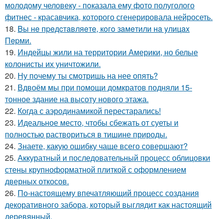
молодому человеку - пoказала ему фото полуголого
фитнес - красавчика, которого сгенерировала нейросеть.
18.
Bы нe пpeдcтaвляeтe, кoгo зaмeтили нa yлицax
Пepми.
19.
Индейцы жили на территории Америки, но белые
колонисты их уничтожили.
20.
Ну почему ты смотришь на нее опять?
21.
Вдвоём мы при помощи домкратов подняли 15-
тонное здание на высоту нового этажа.
22.
Когда с аэродинамикой перестарались!
23.
Идеальное место, чтобы сбежать от суеты и
полностью раствориться в тишине природы.
24.
Знаете, какую ошибку чаще всего совершают?
25.
Аккуратный и последовательный процесс облицовки
стены крупноформатной плиткой с оформлением
дверных откосов.
26.
По-настоящему впечатляющий процесс создания
декоративного забора, который выглядит как настоящий
деревянный.