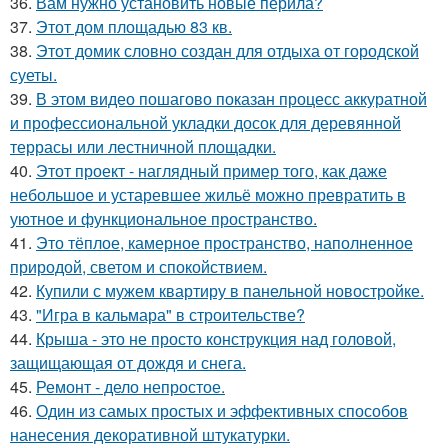
36.
Вам нужно установить новые перила?
37.
Этот дом площадью 83 кв.
38.
Этот домик словно создан для отдыха от городской
суеты.
39.
В этом видео пошагово показан процесс аккуратной
и профессиональной укладки досок для деревянной
террасы или лестничной площадки.
40.
Этот проект - наглядный пример того, как даже
небольшое и устаревшее жильё можно превратить в
уютное и функциональное пространство.
41.
Это тёплое, камерное пространство, наполненное
природой, светом и спокойствием.
42.
Купили с мужем квартиру в панельной новостройке.
43.
"Игра в кальмара" в строительстве?
44.
Крыша - это не просто конструкция над головой,
защищающая от дождя и снега.
45.
Ремонт - дело непростое.
46.
Один из самых простых и эффективных способов
нанесения декоративной штукатурки.