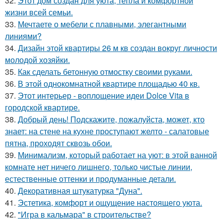
32.
Этот дом создан для уюта, тепла и комфортной
жизни всей семьи.
33.
Мечтаете о мебели с плавными, элегантными
линиями?
34.
Дизайн этой квартиры 26 м кв создан вокруг личности
молодой хозяйки.
35.
Как сделать бетонную отмостку своими руками.
36.
В этой однокомнатной квартире площадью 40 кв.
37.
Этот интерьер - воплощение идеи Dolce Vita в
городской квартире.
38.
Добрый день! Подскажите, пожалуйста, может, кто
знает: на стене на кухне проступают желто - салатовые
пятна, проходят сквозь обои.
39.
Минимализм, который работает на уют: в этой ванной
комнате нет ничего лишнего, только чистые линии,
естественные оттенки и продуманные детали.
40.
Декоративная штукатурка "Дуна".
41.
Эстетика, комфорт и ощущение настоящего уюта.
42.
"Игра в кальмара" в строительстве?