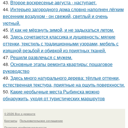
43.
Второе воскресенье августа - наступает.
44.
Интерьер загородного дома словно наполнен лёгким
весенним воздухом - он свежий, светлый и очень
уютный.
45.
И как не мёрзнуть зимой, и не задыхаться летом.
46.
Здесь сочетаются классика и душевность: мягкие
оттенки, текстиль с традиционными узорами, мебель с
изящной резьбой и обивкой из приятных тканей.
47.
Решили развлечься с мужем.
48.
Основные этапы ремонта квартиры: пошаговое
руководство
49.
Здесь много натурального дерева: тёплые оттенки,
естественная текстура, приятные на ощупь поверхности.
50.
Какие необычные места Рыбинска можно
обнаружить, уходя от туристических маршрутов
© 2026 Все о ремонте
Контакты
Пользовательское соглашение
Политика конфидециальности