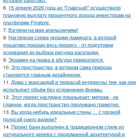
которые работают:
6.
15 апреля 2026 года ао "Главснаб" осуществило
плановую выплату процентного дохода инвесторам на
платформе Finstore.
7.
Взгляни на мои апельсинчики!
8.
Наглядная схема укладки ламината, в которой
пошагово показан весь процесс - от подготовки
основания до выбора рисунка раскладки.
9.
Экзамен на права в абсурд превратился.
10.
Это пространство, в котором сама природа
становится главным дизайнером.
11.
Дома с мансардой и террасой интересны тем, как они
используют объём без усложнения формы.
12.
Этот проект наглядно показывает: метраж - не
главное, когда пространство продумано грамотно.
13.
Вы когда-нибудь идеальные стены … с грязной
полосой снизу видели?
14.
Проект бани выполнен в традиционном стиле из
натурального дерева с продуманной архитектурой и