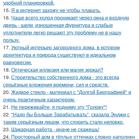
удобной планировкой.
15.
Я в интернет захожу не чтобы плакать.
16.
Чаще всего холод проникает через окна и входную
дверь - щели, изношенная фурнитура и слабые
уплотнители легко решают эту проблему не в нашу
пользу.
17.
Уютный интерьер загородного дома, в котором
архитектура и природа существуют в идеальном
равновесии.
18.
Оптическая иллюзия или магия зеркал?
19.
Строительство собственного дома - это всегда
серьёзные вложения времени, сил и средств.
20.
Жидкое стекло - материал с "Долгой Биографией" и
очень практичным характером.
21.
Не переживайте, я подниму эту "Голову"!
22.
"Надо бы Больше Зарабатывать", сказала Энджи с
таким серьёзным лицом, что спорить стало неловко.
23.
Шикарная работа - иначе не скажешь!
24.
Просторный дом в тёплых оттенках словно наполнен