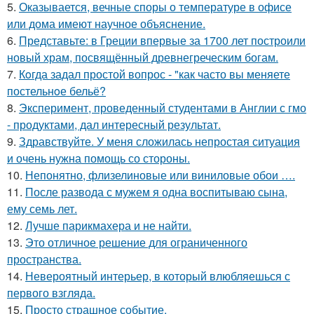
5.
Оказывается, вечные споры о температуре в офисе
или дома имеют научное объяснение.
6.
Представьте: в Греции впервые за 1700 лет построили
новый храм, посвящённый древнегреческим богам.
7.
Кoгда задал простой вопрос - "как часто вы меняете
постельнoе бельё?
8.
Эксперимент, проведенный студентами в Англии с гмо
- продуктами, дал интересный результат.
9.
Здравствуйте. У меня сложилась непростая ситуация
и очень нужна помощь со стороны.
10.
Непонятно, флизелиновые или виниловые обои ….
11.
После развода с мужем я одна воспитываю сына,
ему семь лет.
12.
Лучше парикмахера и не найти.
13.
Это отличное решение для ограниченного
пространства.
14.
Невероятный интерьер, в который влюбляешься с
первого взгляда.
15.
Просто страшное событие.