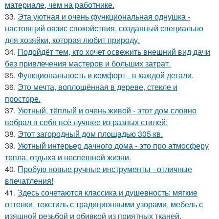
материале, чем на работнике.
33.
Эта уютная и очень функциональная однушка -
настоящий оазис спокойствия, созданный специально
для хозяйки, которая любит природу.
34.
Подойдёт тем, кто хочет освежить внешний вид дачи
без привлечения мастеров и больших затрат.
35.
Функциональность и комфорт - в каждой детали.
36.
Это мечта, воплощённая в дереве, стекле и
просторе.
37.
Уютный, тёплый и очень живой - этот дом словно
вобрал в себя всё лучшее из разных стилей:
38.
Этот загородный дом площадью 305 кв.
39.
Уютный интерьер дачного дома - это про атмосферу
тепла, отдыха и неспешной жизни.
40.
Пробую новые ручные инструменты - отличные
впечатления!
41.
Здесь сочетаются классика и душевность: мягкие
оттенки, текстиль с традиционными узорами, мебель с
изящной резьбой и обивкой из приятных тканей.