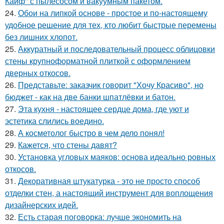
Кайф" с пылесосом и вакуумным пакетом.
24.
Обои на липкой основе - простое и по-настоящему
удобное решение для тех, кто любит быстрые перемены
без лишних хлопот.
25.
Аккуратный и последовательный процесс облицовки
стены крупноформатной плиткой с оформлением
дверных откосов.
26.
Представьте: заказчик говорит "Хочу Красиво", но
бюджет - как на две банки шпатлёвки и батон.
27.
Эта кухня - настоящее сердце дома, где уют и
эстетика слились воедино.
28.
А косметолог быстро в чем дело понял!
29.
Кажется, что стены давят?
30.
Установка угловых маяков: основа идеально ровных
откосов.
31.
Декоративная штукатурка - это не просто способ
отделки стен, а настоящий инструмент для воплощения
дизайнерских идей.
32.
Есть старая поговорка: лучше экономить на