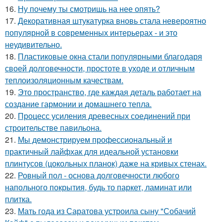
16.
Ну почему ты смотришь на нее опять?
17.
Декоративная штукатурка вновь стала невероятно
популярной в современных интерьерах - и это
неудивительно.
18.
Пластиковые окна стали популярными благодаря
своей долговечности, простоте в уходе и отличным
теплоизоляционным качествам.
19.
Это пространство, где каждая деталь работает на
создание гармонии и домашнего тепла.
20.
Процесс усиления древесных соединений при
строительстве павильона.
21.
Мы демонстрируем профессиональный и
практичный лайфхак для идеальной установки
плинтусов (цокольных планок) даже на кривых стенах.
22.
Ровный пол - основа долговечности любого
напольного покрытия, будь то паркет, ламинат или
плитка.
23.
Мать года из Саратова устроила сыну "Собачий