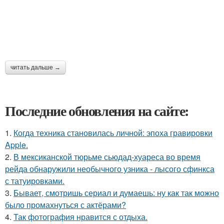
читать дальше →
Последние обновления на сайте:
1.
Когда техника становилась личной: эпоха гравировки
Apple.
2.
В мексиканской тюрьме сьюдад-хуареса во время
рейда обнаружили необычного узника - лысого сфинкса
с татуировками.
3.
Бывает, смотришь сериал и думаешь: ну как так можно
было промахнуться с актёрами?
4.
Так фотография нравится с отдыха.