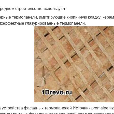
ородном строительстве используют:
ерные термопанели, имитирующие кирпичную кладку; кера
и;эффектные глазурированные термопанели.
 устройства фасадных термопанелей Источник promalpeniz
логия монтажа фасадных термопанелей предусматривает 