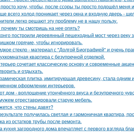
 просто хочу, чтобы, после ссоры ты просто подошёл меня и
ще всего холод проникает через окна и входную дверь - щ
нители легко решают эту проблему не в нашу пользу.
 почему ты смотришь на нее опять?
конго построили деревянный пешеходный мост через реку з
ишком горячие, чтобы игнорировать.
дкое стекло - материал с "Долгой Биографией" и очень пр
ухкомнатная квартира с безупречной отделкой.
терьер сочетает классическую основу и современные акцент
творить и отдыхать.
рамическая плитка, имитирующая древесину, стала одним 
менном оформлении интерьеров.
от дом - воплощение утончённого вкуса и безупречного чувс
мужем отреставрировали старую мебель.
жется, что стены давят?
результате получилась светлая и гармоничная квартира, пр
ка из остатков трубы после ремонта.
а кухня загородного дома впечатляет с первого взгляда бл