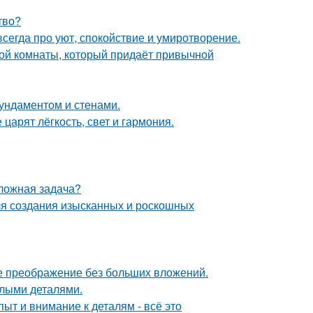
тво?
сегда про уют, спокойствие и умиротворение.
ой комнаты, который придаёт привычной
фундаментом и стенами.
царят лёгкость, свет и гармония.
сложная задача?
ля создания изысканных и роскошных
е преображение без больших вложений.
елыми деталями.
ыт и внимание к деталям - всё это