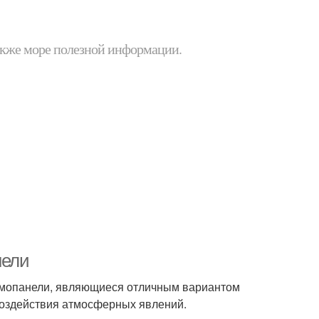
 также море полезной информации.
нели
рмопанели, являющиеся отличным вариантом
воздействия атмосферных явлений.