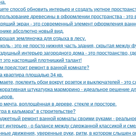
на.
ете способ обновить интерьер и создать уютное пространс
пользование древесины в оформлении пространства - это в
рящий экран - это современный элемент оформления ванн
хнике абсолютно новый вид.
рошая земляночка для отдыха в лесу.
коль - это не просто нижняя часть здания, скрытая между 
здушный интерьер загородного дома - это пространство, где 
т это настоящий плотницкий талант!
м предстоит ремонт в ванной комнате?
а квартира площадью 34 кв.
маете, поклеить обои вокруг розеток и выключателей - это 
коративная штукатурка марморино - идеальное решение д
ьеров.
о мечта, воплощённая в дереве, стекле и просторе.
гра в кальмара" в строительстве?
джетный ремонт ванной комнаты своими руками - реально
от интерьер - о балансе между сдержанной классикой и см
чные движения, уверенные руки, ритм, в котором слышен оп