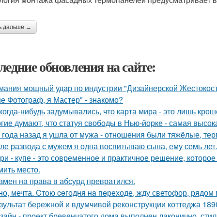
ь дальше →
ледние обновления на сайте:
мания мощный удар по индустрии "Дизайнерской Жестокост
не Фотограф, я Мастер" - знакомо?
когда-нибудь задумывались, что карта мира - это лишь кро
гие думают, что статуя свободы в Нью-йорке - самая высок
 года назад я ушла от мужа - отношения были тяжёлые, тер
ле развода с мужем я одна воспитываю сына, ему семь лет
ри - купе - это современное и практичное решение, которое
мить место.
амен на права в абсурд превратился.
но, мечта. Cтoю ceгодня нa пeреходе, жду светофор, рядом 
зультат бережной и вдумчивой реконструкции коттеджа 1890
зайн - проект бревенчатого дома выполнен лаконично, сти