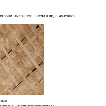
могранитные термопанели в виде каменной
m.ru
выполнение следующих шагов: