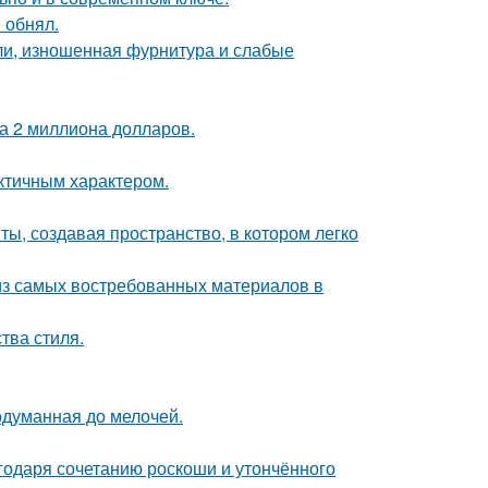
 обнял.
ели, изношенная фурнитура и слабые
а 2 миллиона долларов.
актичным характером.
ы, создавая пространство, в котором легко
из самых востребованных материалов в
тва стиля.
одуманная до мелочей.
агодаря сочетанию роскоши и утончённого