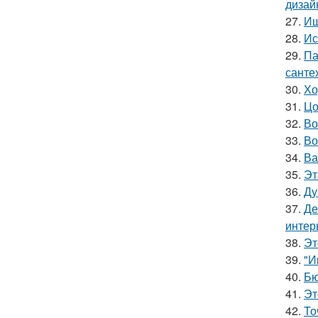
дизай
27.
Ищ
28.
Ис
29.
Па
санте
30.
Хо
31.
Цо
32.
Во
33.
Во
34.
Ва
35.
Эт
36.
Ду
37.
Де
интер
38.
Эт
39.
"И
40.
Бю
41.
Эт
42.
То