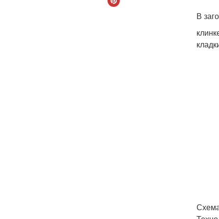
В заг
клинк
кладк
Схема
Техно