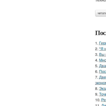
читат
Пос
1.
Гер
2.
"Я 
3.
Вы 
4.
Мно
5.
Два
6.
Пос
7.
Две
эконо
8.
Экз
9.
Точ
10.
Ре
11.
Ди