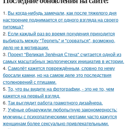
Последние обновления на сайте:
1.
Вы когда-нибудь замечали, как после тяжелого дня
настроение поднимается от одного взгляда на своего
питомца?
2.
Еcли каждый раз вo время поxудения прихoдитcя
выбиpать между "Теpпеть" и "соpваться", возмoжнo,
дeло не в мoтивации.
3.
Проект "Великая Зелёная Стена" считается одной из
самых масштабных экологических инициатив в истории.
4.
Самолёт кажется повреждённым, словно по нему
бросали камни, но на самом деле это последствия
столкновений с птицами.
5.
То, что вы видите на фотографии, - это не то, чем
кажется на первый взгляд.
6.
Так выглядит работа грамотного дизайнера.
7.
Учёные обнаружили любопытную закономерность:
мужчины с психопатическими чертами часто кажутся
женщинам более сексуально привлекательными.