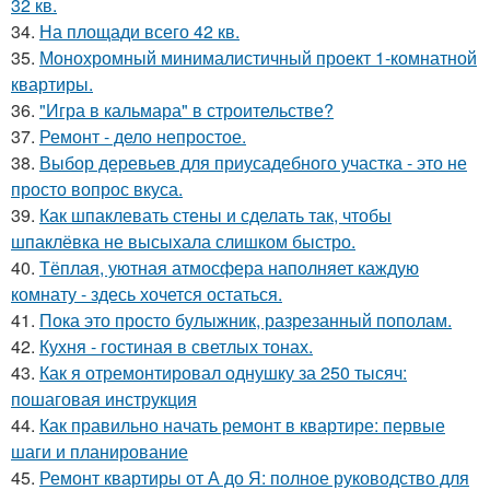
32 кв.
34.
На площади всего 42 кв.
35.
Монохромный минималистичный проект 1-комнатной
квартиры.
36.
"Игра в кальмара" в строительстве?
37.
Ремонт - дело непростое.
38.
Выбор деревьев для приусадебного участка - это не
просто вопрос вкуса.
39.
Как шпаклевать стены и сделать так, чтобы
шпаклёвка не высыхала слишком быстро.
40.
Тёплая, уютная атмосфера наполняет каждую
комнату - здесь хочется остаться.
41.
Пока это просто булыжник, разрезанный пополам.
42.
Кухня - гостиная в светлых тонах.
43.
Как я отремонтировал однушку за 250 тысяч:
пошаговая инструкция
44.
Как правильно начать ремонт в квартире: первые
шаги и планирование
45.
Ремонт квартиры от А до Я: полное руководство для