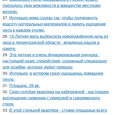
преподать урок вежливости в маршрутке местному
жителю.
27.
Интерьер дома создан так, чтобы подчеркнуть
красоту натуральных материалов и дарить ощущение
уюта в каждом уголке.
28.
15-Летняя мать выбросила новорождённую дочь из
окна в ленинградской области - младенца нашли в
пакете.
29.
Эта уютная и очень функциональная однушка -
настоящий оазис спокойствия, созданный специально
для хозяйки, которая любит природу.
30.
Интерьер, в котором сразу ощущаешь домашнее
тепло.
31.
Площадь: 39 кв.
32.
Серо-голубая квартира на набережной - настоящее
воплощение гармонии с природой и современного
стиля.
33.
В этой стильной квартире - студии площадью всего