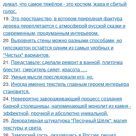
думал, что самое тяжёлое - это костюм, жара и сбитый
голос.
19.
Это пространство, в котором природная фактура
дерева переплетается с атмосферой русской сказки и
современным, продуманным интерьером.
20.
Выровнять стены можно разными способами, но
гипсокартон остаётся одним из самых удобных и
"Чистых" вариантов.
21.
Представьте: сделали ремонт в ванной, плиточка
блестит, смеситель сияет, красота ….
22.
Умные мысли преследовали его, но.
23.
Иногда именно текстиль главным героем интерьера
становится.
24.
Невероятно завораживающий процесс создания
барной столешницы, напоминающей монолит из камня -
эффектной, прочной и абсолютно уникальной.
25.
Декоративная штукатурка "Песочный Шёлк": магия
текстуры и света.
26.
Заморский гость, оказавшись в России, решил