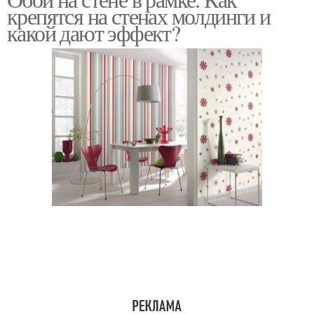
Рамки на стене
крепятся на стенах молдинги и
какой дают эффект?