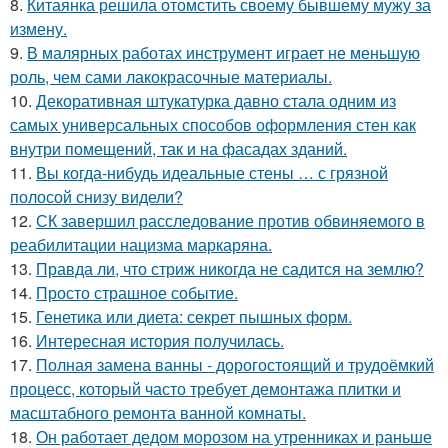
8.
Китаянка решила отомстить своему бывшему мужу за
измену.
9.
В малярных работах инструмент играет не меньшую
роль, чем сами лакокрасочные материалы.
10.
Декоративная штукатурка давно стала одним из
самых универсальных способов оформления стен как
внутри помещений, так и на фасадах зданий.
11.
Вы когда-нибудь идеальные стены … с грязной
полосой снизу видели?
12.
СК завершил расследование против обвиняемого в
реабилитации нацизма маркаряна.
13.
Правда ли, что стриж никогда не садится на землю?
14.
Просто страшное событие.
15.
Генетика или диета: секрет пышных форм.
16.
Интересная история получилась.
17.
Полная замена ванны - дорогостоящий и трудоёмкий
процесс, который часто требует демонтажа плитки и
масштабного ремонта ванной комнаты.
18.
Он работает дедом морозом на утренниках и раньше