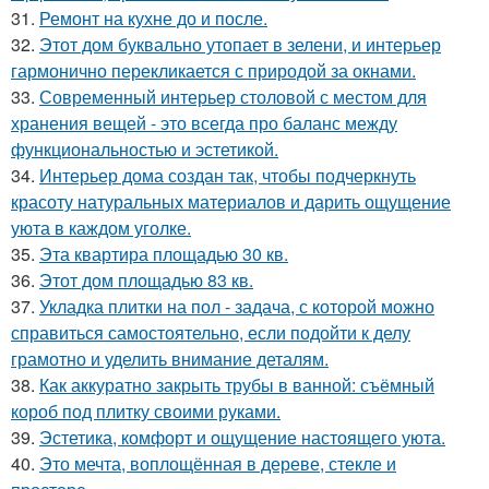
31.
Ремонт на кухне до и после.
32.
Этот дом буквально утопает в зелени, и интерьер
гармонично перекликается с природой за окнами.
33.
Современный интерьер столовой с местом для
хранения вещей - это всегда про баланс между
функциональностью и эстетикой.
34.
Интерьер дома создан так, чтобы подчеркнуть
красоту натуральных материалов и дарить ощущение
уюта в каждом уголке.
35.
Эта квартира площадью 30 кв.
36.
Этот дом площадью 83 кв.
37.
Укладка плитки на пол - задача, с которой можно
справиться самостоятельно, если подойти к делу
грамотно и уделить внимание деталям.
38.
Как аккуратно закрыть трубы в ванной: съёмный
короб под плитку своими руками.
39.
Эстетика, комфорт и ощущение настоящего уюта.
40.
Это мечта, воплощённая в дереве, стекле и