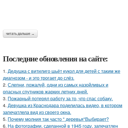
читать дальше →
Последние обновления на сайте:
1.
Дедушка с витилиго шьёт кукол для детей с таким же
диагнозом - и это трогает до слёз.
2.
Слепни, пожалуй, одни из самых назойливых и
опасных спутников жарких летних дней.
3.
Пожарный потерял работу за то, что спас собаку.
4.
Девушка из Краснодара поделилась видео, в котором
запечатлела вид из своего окна.
5.
Почему молния так часто " деревья"Выбирает?
6.
На фотографии, сделанной в 1945 году, запечатлен