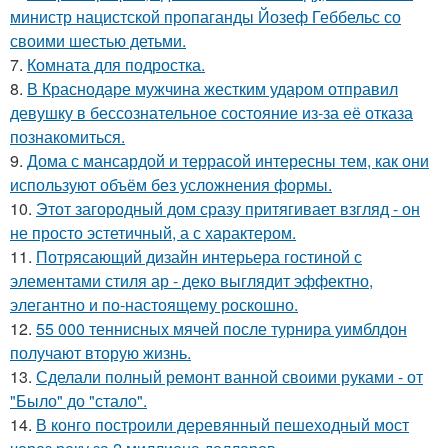
министр нацистской пропаганды Йозеф Геббельс со
своими шестью детьми.
7.
Комната для подростка.
8.
В Краснодаре мужчина жестким ударом отправил
девушку в бессознательное состояние из-за её отказа
познакомиться.
9.
Дома с мансардой и террасой интересны тем, как они
используют объём без усложнения формы.
10.
Этот загородный дом сразу притягивает взгляд - он
не просто эстетичный, а с характером.
11.
Потрясающий дизайн интерьера гостиной с
элементами стиля ар - деко выглядит эффектно,
элегантно и по-настоящему роскошно.
12.
55 000 теннисных мячей после турнира уимблдон
получают вторую жизнь.
13.
Сделали полный ремонт ванной своими руками - от
"Было" до "стало".
14.
В конго построили деревянный пешеходный мост