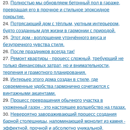
23.
Полностью мы обновляем бетонный пол в гараже,
превращая его в прочное и стильное эпоксидное
покрытие.
24.
Потрясающий дом с тёплым, уютным интерьером,
будто созданным для жизни в гармонии с природой.
25.
Этот дом - воплощение утончённого вкуса и
безупречного чувства стиля.
26.
После праздников всегда так!
27.
Ремонт квартиры - процесс сложный, требующий не
только финансовых затрат, но и внимательности,
терпения и грамотного планирования.
28.
Интерьер этого дома создан в стиле, где
современные удобства гармонично сочетаются с
винтажными акцентами.
29.
Процесс превращения обычного участка в
ухоженный газон - это настоящее волшебство на глазах.
30.
Невероятно завораживающий процесс создания
барной столешницы, напоминающей монолит из камня -
эффектной, прочной и абсолютно уникальной.