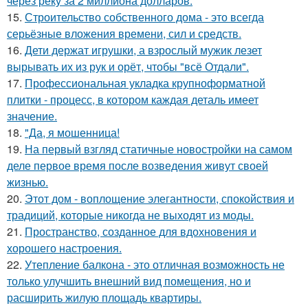
через реку за 2 миллиона долларов.
15.
Строительство собственного дома - это всегда
серьёзные вложения времени, сил и средств.
16.
Дети держат игрушки, а взрослый мужик лезет
вырывать их из рук и орёт, чтобы "всё Отдали".
17.
Профессиональная укладка крупноформатной
плитки - процесс, в котором каждая деталь имеет
значение.
18.
"Да, я мошенница!
19.
На первый взгляд статичные новостройки на самом
деле первое время после возведения живут своей
жизнью.
20.
Этот дом - воплощение элегантности, спокойствия и
традиций, которые никогда не выходят из моды.
21.
Пространство, созданное для вдохновения и
хорошего настроения.
22.
Утепление балкона - это отличная возможность не
только улучшить внешний вид помещения, но и
расширить жилую площадь квартиры.