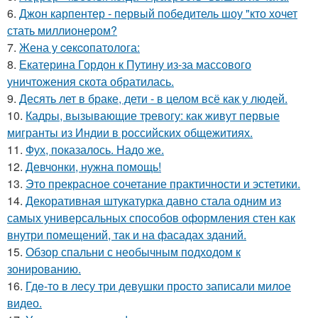
6.
Джон карпентер - первый победитель шоу "кто хочет
стать миллионером?
7.
Жена у ceкcопатолога:
8.
Екатерина Гордон к Путину из-за массового
уничтожения скота обратилась.
9.
Десять лет в браке, дети - в целом всё как у людей.
10.
Кадры, вызывающие тревогу: как живут первые
мигранты из Индии в российских общежитиях.
11.
Фух, показалось. Надо же.
12.
Девчонки, нужна помощь!
13.
Это прекрасное сочетание практичности и эстетики.
14.
Декоративная штукатурка давно стала одним из
самых универсальных способов оформления стен как
внутри помещений, так и на фасадах зданий.
15.
Обзор спальни с необычным подходом к
зонированию.
16.
Гдe-то в лесу три девушки просто записали милое
видео.