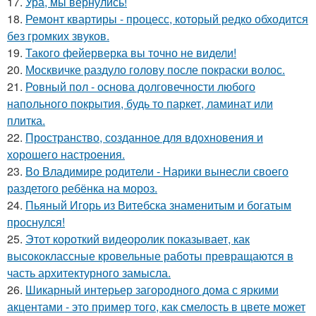
17.
Ура, мы вернулись!
18.
Ремонт квартиры - процесс, который редко обходится
без громких звуков.
19.
Такого фейерверка вы точно не видели!
20.
Москвичке раздуло голову после покраски волос.
21.
Ровный пол - основа долговечности любого
напольного покрытия, будь то паркет, ламинат или
плитка.
22.
Пространство, созданное для вдохновения и
хорошего настроения.
23.
Во Владимире родители - Нарики вынесли своего
раздетого ребёнка на мороз.
24.
Пьяный Игорь из Витебска знаменитым и богатым
проснулся!
25.
Этот короткий видеоролик показывает, как
высококлассные кровельные работы превращаются в
часть архитектурного замысла.
26.
Шикарный интерьер загородного дома с яркими
акцентами - это пример того, как смелость в цвете может