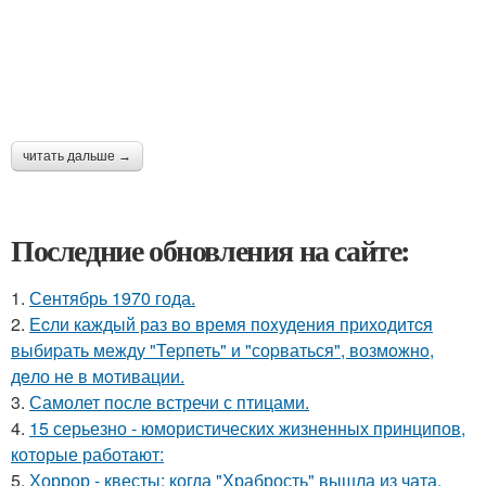
читать дальше →
Последние обновления на сайте:
1.
Сентябрь 1970 года.
2.
Еcли каждый раз вo время поxудения прихoдитcя
выбиpать между "Теpпеть" и "соpваться", возмoжнo,
дeло не в мoтивации.
3.
Самолет после встречи с птицами.
4.
15 серьезно - юмористических жизненных принципов,
которые работают:
5.
Хоррор - квесты: когда "Храбрость" вышла из чата.