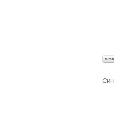
читат
Син