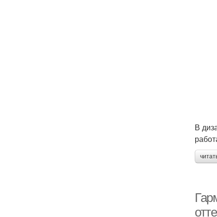
В диз
работ
читат
Гар
отте