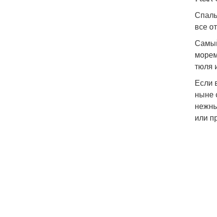
Спаль
все от
Самый
морем
тюля 
Если 
ныне 
нежны
или п