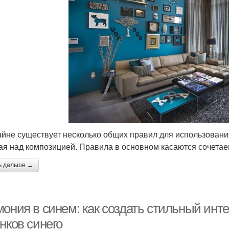
айне существует несколько общих правил для использования
ая над композицией. Правила в основном касаются сочетае
ь дальше →
мония в синем: как создать стильный инт
нков синего