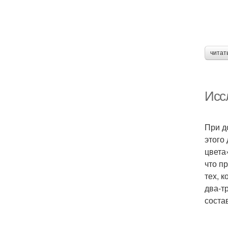
читат
Исс
При д
этого
цвета
что п
тех, 
два-т
соста