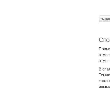
читат
Спок
Приме
атмос
атмос
В спа
Темно
спаль
иными