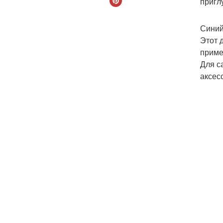
пригл
Синий
Этот 
приме
Для с
аксес