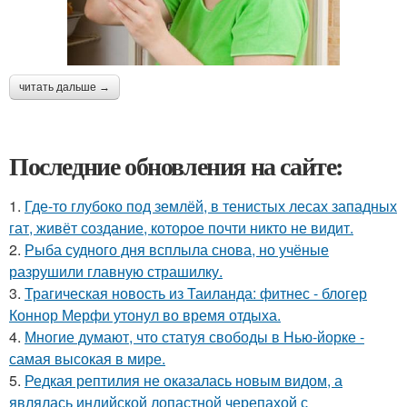
читать дальше →
Последние обновления на сайте:
1.
Где-то глубоко под землёй, в тенистых лесах западных
гат, живёт создание, которое почти никто не видит.
2.
Рыба судного дня всплыла снова, но учёные
разрушили главную страшилку.
3.
Трагическая новость из Таиланда: фитнес - блогер
Коннор Мерфи утонул во время отдыха.
4.
Многие думают, что статуя свободы в Нью-йорке -
самая высокая в мире.
5.
Редкая рептилия не оказалась новым видом, а
являлась индийской лопастной черепахой с