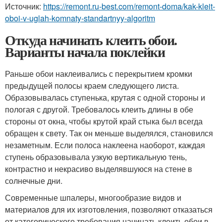
Источник:
https://remont.ru-best.com/remont-doma/kak-kleit-
oboi-v-uglah-komnaty-standartnyy-algoritm
Откуда начинать клеить обои.
Варианты начала поклейки
Раньше обои наклеивались с перекрытием кромки
предыдущей полосы краем следующего листа.
Образовывалась ступенька, крутая с одной стороны и
пологая с другой. Требовалось клеить длины в обе
стороны от окна, чтобы крутой край стыка был всегда
обращен к свету. Так он меньше выделялся, становился
незаметным. Если полоса наклеена наоборот, каждая
ступень образовывала узкую вертикальную тень,
контрастно и некрасиво выделявшуюся на стене в
солнечные дни.
Современные шпалеры, многообразие видов и
материалов для их изготовления, позволяют отказаться
от категорического требования начинать клеить обои в