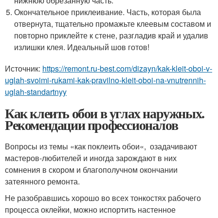
нижнюю обрезанную часть.
Окончательное приклеивание. Часть, которая была
отвернута, тщательно промажьте клеевым составом и
повторно приклейте к стене, разгладив край и удалив
излишки клея. Идеальный шов готов!
Источник:
https://remont.ru-best.com/dizayn/kak-kleit-oboi-v-
uglah-svoimi-rukami-kak-pravilno-kleit-oboi-na-vnutrennih-
uglah-standartnyy
Как клеить обои в углах наружных.
Рекомендации профессионалов
Вопросы из темы «как поклеить обои«, озадачивают
мастеров-любителей и иногда зарождают в них
сомнения в скором и благополучном окончании
затеянного ремонта.
Не разобравшись хорошо во всех тонкостях рабочего
процесса оклейки, можно испортить настенное