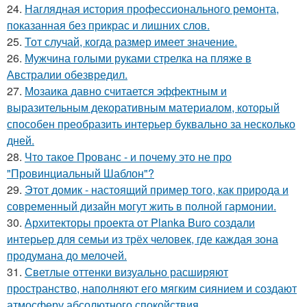
24.
Наглядная история профессионального ремонта,
показанная без прикрас и лишних слов.
25.
Тот случай, когда размер имеет значение.
26.
Мужчина голыми руками стрелка на пляже в
Австралии обезвредил.
27.
Мозаика давно считается эффектным и
выразительным декоративным материалом, который
способен преобразить интерьер буквально за несколько
дней.
28.
Что такое Прованс - и почему это не про
"Провинциальный Шаблон"?
29.
Этот домик - настоящий пример того, как природа и
современный дизайн могут жить в полной гармонии.
30.
Архитекторы проекта от Planka Buro создали
интерьер для семьи из трёх человек, где каждая зона
продумана до мелочей.
31.
Светлые оттенки визуально расширяют
пространство, наполняют его мягким сиянием и создают
атмосферу абсолютного спокойствия.