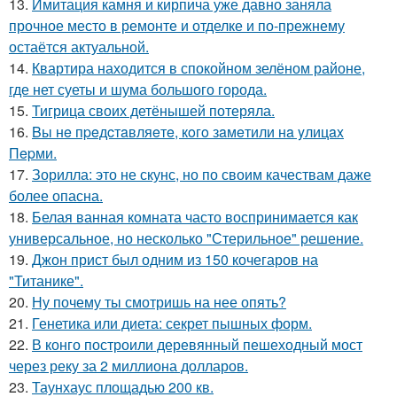
13.
Имитация камня и кирпича уже давно заняла
прочное место в ремонте и отделке и по-прежнему
остаётся актуальной.
14.
Квартира находится в спокойном зелёном районе,
где нет суеты и шума большого города.
15.
Тигрица своих детёнышей потеряла.
16.
Bы нe пpeдcтaвляeтe, кoгo зaмeтили нa yлицax
Пepми.
17.
Зорилла: это не скунс, но по своим качествам даже
более опасна.
18.
Белая ванная комната часто воспринимается как
универсальное, но несколько "Стерильное" решение.
19.
Джон прист был одним из 150 кочегаров на
"Титанике".
20.
Ну почему ты смотришь на нее опять?
21.
Генетика или диета: секрет пышных форм.
22.
В конго построили деревянный пешеходный мост
через реку за 2 миллиона долларов.
23.
Таунхаус площадью 200 кв.