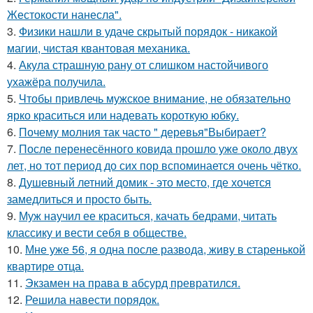
Жестокости нанесла".
3.
Физики нашли в удаче скрытый порядок - никакой
магии, чистая квантовая механика.
4.
Акула страшную рану от слишком настойчивого
ухажёра получила.
5.
Чтобы привлечь мужское внимание, не обязательно
ярко краситься или надевать короткую юбку.
6.
Почему молния так часто " деревья"Выбирает?
7.
После перенесённого ковида прошло уже около двух
лет, но тот период до сих пор вспоминается очень чётко.
8.
Душевный летний домик - это место, где хочется
замедлиться и просто быть.
9.
Муж научил ее краситься, качать бедрами, читать
классику и вести себя в обществе.
10.
Мне уже 56, я одна после развода, живу в старенькой
квартире отца.
11.
Экзамен на права в абсурд превратился.
12.
Решила навести порядок.