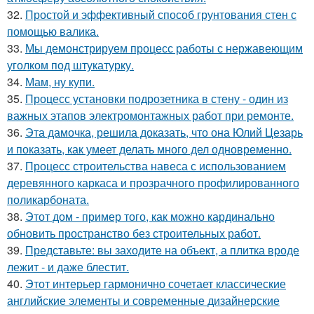
32.
Простой и эффективный способ грунтования стен с
помощью валика.
33.
Мы демонстрируем процесс работы с нержавеющим
уголком под штукатурку.
34.
Мам, ну купи.
35.
Процесс установки подрозетника в стену - один из
важных этапов электромонтажных работ при ремонте.
36.
Эта дамочка, решила доказать, что она Юлий Цезарь
и показать, как умеет делать много дел одновременно.
37.
Процесс строительства навеса с использованием
деревянного каркаса и прозрачного профилированного
поликарбоната.
38.
Этот дом - пример того, как можно кардинально
обновить пространство без строительных работ.
39.
Представьте: вы заходите на объект, а плитка вроде
лежит - и даже блестит.
40.
Этот интерьер гармонично сочетает классические
английские элементы и современные дизайнерские