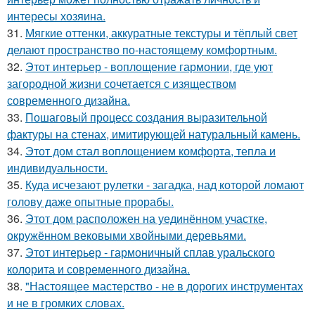
интересы хозяина.
31.
Мягкие оттенки, аккуратные текстуры и тёплый свет
делают пространство по-настоящему комфортным.
32.
Этот интерьер - воплощение гармонии, где уют
загородной жизни сочетается с изяществом
современного дизайна.
33.
Пошаговый процесс создания выразительной
фактуры на стенах, имитирующей натуральный камень.
34.
Этот дом стал воплощением комфорта, тепла и
индивидуальности.
35.
Куда исчезают рулетки - загадка, над которой ломают
голову даже опытные прорабы.
36.
Этот дом расположен на уединённом участке,
окружённом вековыми хвойными деревьями.
37.
Этот интерьер - гармоничный сплав уральского
колорита и современного дизайна.
38.
"Настоящее мастерство - не в дорогих инструментах
и не в громких словах.