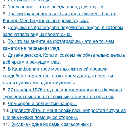
2.
Увольнение - это не всегда повод для грусти.
3.
Трагическая новость из Таиланда: фитнес - блогер
Коннор Мерфи утонул во время отдыха.
4.
Девушка из Краснодара поделилась видео, в котором
запечатлела вид из своего окна.
5.
То, что вы видите на фотографии, - это не то, чем
кажется на первый взгляд.
6.
Дизайн детской. Кстати, совсем не обязательно делать
всё ярким и режущим глаз.
7.
В Калифорнии трое местных жителей провели
свадебное торжество, на котором дважды невесты
стали супругами одного мужчины.
8.
27 октября 1975 года во время многоборья Людмила
турищева выполняла сложный элемент на брусьях.
9.
Чем хороши волнистые заборы.
10.
Здравствуйте. У меня сложилась непростая ситуация
и очень нужна помощь со стороны.
11.
Кукушка - одна из самых загадочных и