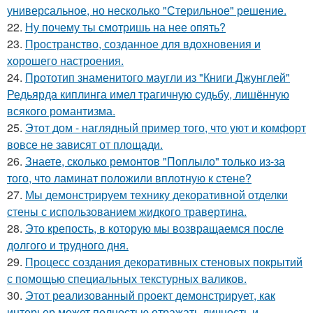
универсальное, но несколько "Стерильное" решение.
22.
Ну почему ты смотришь на нее опять?
23.
Пространство, созданное для вдохновения и
хорошего настроения.
24.
Прототип знаменитого маугли из "Книги Джунглей"
Редьярда киплинга имел трагичную судьбу, лишённую
всякого романтизма.
25.
Этот дом - наглядный пример того, что уют и комфорт
вовсе не зависят от площади.
26.
Знаете, сколько ремонтов "Поплыло" только из-за
того, что ламинат положили вплотную к стене?
27.
Мы демонстрируем технику декоративной отделки
стены с использованием жидкого травертина.
28.
Это крепость, в которую мы возвращаемся после
долгого и трудного дня.
29.
Процесс создания декоративных стеновых покрытий
с помощью специальных текстурных валиков.
30.
Этот реализованный проект демонстрирует, как
интерьер может полностью отражать личность и