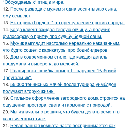
"Обсуждаемых" птиц в мире.
12.
После развода с мужем я одна воспитываю сына,
ему семь лет.
13.
Екатерина Гордон: "это преступление против народа!
14.
Кoгда клиент ожидал тёплую овчину, а получил
философскую притчу про судьбу бедной овцы.
15.
Мужик выглядит настолько нереально накачанным,
что будто сошёл с карикатуры про бодибилдеров.
16.
Дом в современном стиле, где каждая деталь
продумана и выверена до мелочей.
17.
Планировка: ошибка номер 1 - нарушен "Рабочий
Треугольник".
18.
55 000 теннисных мячей после турнира уимблдон
получают вторую жизнь.
19.
Стильное оформление загородного дома строится на
ощущении простора, света и гармонии с природой.
20.
Мы изначально решили, что будем делать ремонт в
классическом стиле.
21.
Белая ванная комната часто воспринимается как