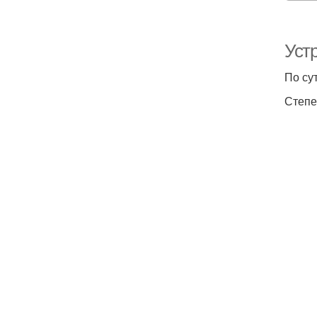
Уст
По су
Степе