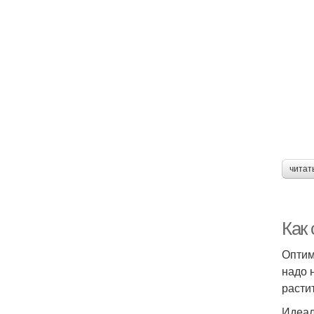
читат
Как 
Оптим
надо 
расти
Идеал