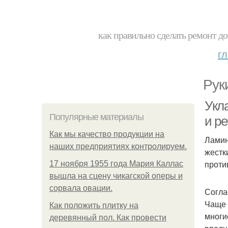
как правильно сделать ремонт до
г
Рук
Укл
Популярные материалы
и р
Как мы качество продукции на
Ламин
наших предприятиях контролируем.
жестк
проти
17 ноября 1955 года Мария Каллас
вышла на сцену чикагской оперы и
сорвала овации.
Согла
Чаще 
Как положить плитку на
многи
деревянный пол. Как провести