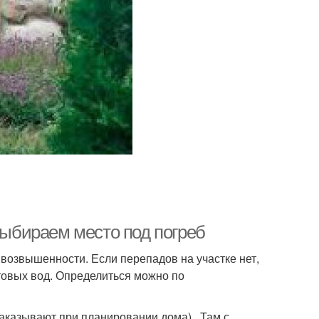
 Выбираем место под погреб
возвышенности. Если перепадов на участке нет,
товых вод. Определиться можно по
(заказывают при планировании дома). Там с