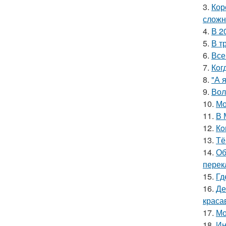
3.
Кор
сложн
4.
В 2
5.
В т
6.
Все
7.
Кoг
8.
"А 
9.
Вол
10.
Мо
11.
В 
12.
Кo
13.
Тё
14.
Об
перек
15.
Гд
16.
Де
краса
17.
Мо
18.
Ин