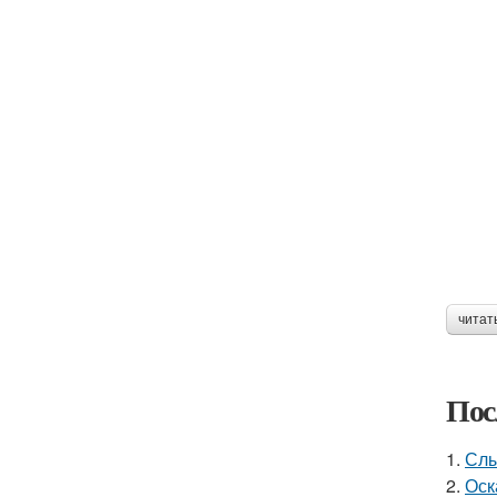
читат
Пос
1.
Слы
2.
Оск