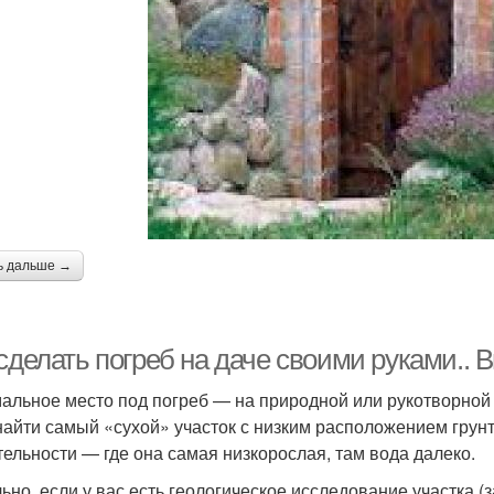
ь дальше →
сделать погреб на даче своими руками..
альное место под погреб — на природной или рукотворной 
найти самый «сухой» участок с низким расположением грун
тельности — где она самая низкорослая, там вода далеко.
ьно, если у вас есть геологическое исследование участка 