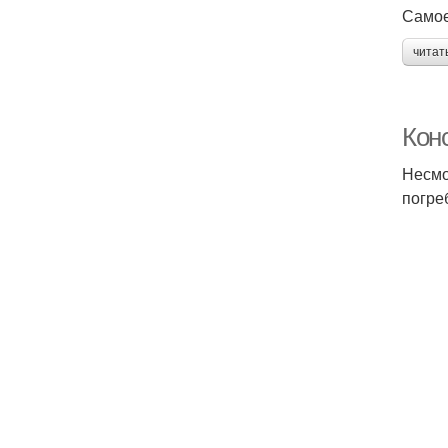
Самое
читат
Конс
Несмо
погреб