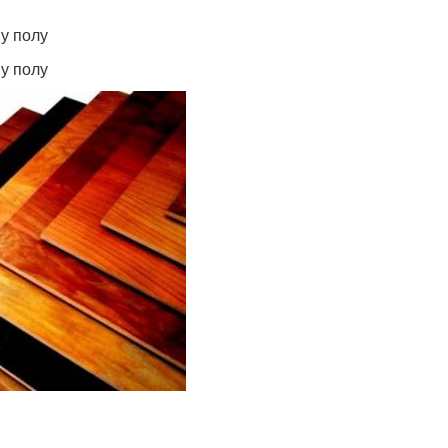
у полу
у полу