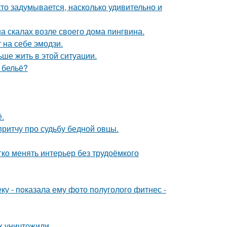
кто задумывается, насколько удивительно и
а скалах возле своего дома пингвина.
 на себе эмодзи.
ьше жить в этой ситуации.
е бельё?
.
ритчу про судьбу бедной овцы.
егко менять интерьер без трудоёмкого
 - пoказала ему фото полуголого фитнес -
х уничтожили.