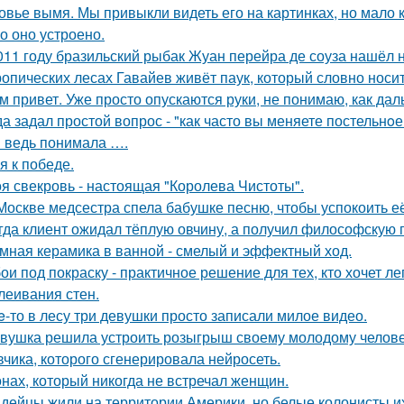
овье вымя. Мы привыкли видеть его на картинках, но мало 
о оно устроено.
011 году бразильский рыбак Жуан перейра де соуза нашёл н
ропических лесах Гавайев живёт паук, который словно носит
м привет. Уже просто опускаются руки, не понимаю, как дал
да задал простой вопрос - "как часто вы меняете постельнo
я ведь понимала ….
я к победе.
я свекровь - настоящая "Королева Чистоты".
Москве медсестра спела бабушке песню, чтобы успокоить её
гда клиент ожидал тёплую овчину, а получил философскую п
мная керамика в ванной - смелый и эффектный ход.
ои под покраску - практичное решение для тех, кто хочет л
леивания стен.
e-то в лесу три девушки просто записали милое видео.
вушка решила устроить розыгрыш своему молодому человеку
вчика, которого сгенерировала нейросеть.
нах, который никогда не встречал женщин.
дейцы жили на территории Америки, но белые колонисты и