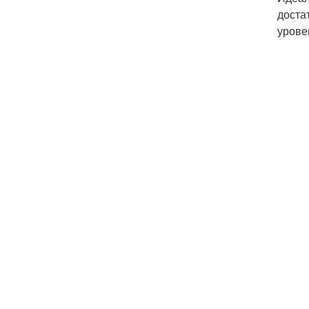
доста
урове