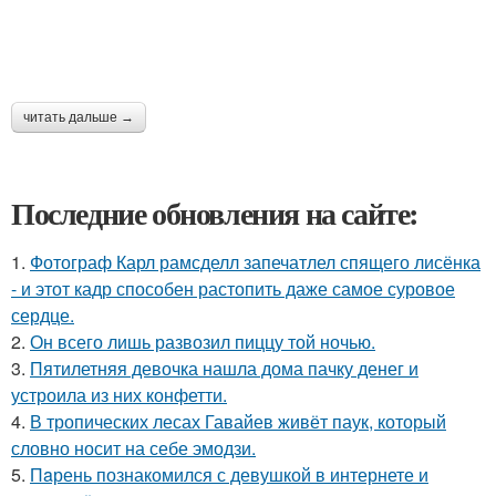
читать дальше →
Последние обновления на сайте:
1.
Фотограф Карл рамсделл запечатлел спящего лисёнка
- и этот кадр способен растопить даже самое суровое
сердце.
2.
Он всего лишь развозил пиццу той ночью.
3.
Пятилетняя девочка нашла дома пачку денег и
устроила из них конфетти.
4.
В тропических лесах Гавайев живёт паук, который
словно носит на себе эмодзи.
5.
Пaрень познакомился с девушкой в интернете и