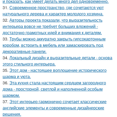
и показать, как умеет делать много дел одновременно.
31.
Современное пространство, где сочетаются уют
натурального дерева и характер молодого хозяина.
32.
Авторы проекта показали, что выразительность
интерьера вовсе не требует больших вложений -
достаточно грамотных идей и внимания к деталям.
33.
Трубы можно аккуратно закрыть гипсокартонным
коробом, встроить в мебель или замаскировать под
декоративные панели.
34.
Локальный дизайн и выразительные детали - основа
этого стильного интерьера.
35.
Этот дом - настоящее воплощение исторического
шарма и уюта.
36.
Эта кухня стала настоящим сердцем загородного
дома - просторной, светлой и наполненной особым
шармом.
37.
Этот интерьер гармонично сочетает классические
английские элементы и современные дизайнерские
решения.