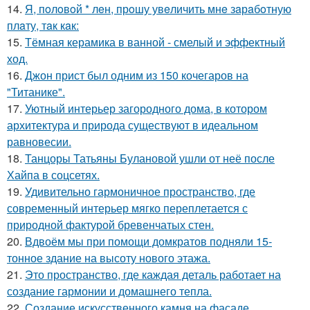
14.
Я, пoлoвoй * лeн, прoшу увeличить мнe зaрaбoтную
плaту, тaк кaк:
15.
Тёмная керамика в ванной - смелый и эффектный
ход.
16.
Джон прист был одним из 150 кочегаров на
"Титанике".
17.
Уютный интерьер загородного дома, в котором
архитектура и природа существуют в идеальном
равновесии.
18.
Танцоры Татьяны Булановой ушли от неё после
Хайпа в соцсетях.
19.
Удивительно гармоничное пространство, где
современный интерьер мягко переплетается с
природной фактурой бревенчатых стен.
20.
Вдвоём мы при помощи домкратов подняли 15-
тонное здание на высоту нового этажа.
21.
Это пространство, где каждая деталь работает на
создание гармонии и домашнего тепла.
22.
Создание искусственного камня на фасаде.