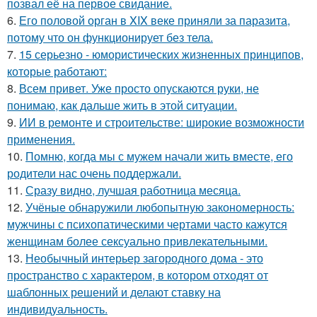
позвал её на первое свидание.
6.
Его половой орган в XIX веке приняли за паразита,
потому что он функционирует без тела.
7.
15 серьезно - юмористических жизненных принципов,
которые работают:
8.
Всем привет. Уже просто опускаются руки, не
понимаю, как дальше жить в этой ситуации.
9.
ИИ в ремонте и строительстве: широкие возможности
применения.
10.
Помню, когда мы с мужем начали жить вместе, его
родители нас очень поддержали.
11.
Сразу видно, лучшая работница месяца.
12.
Учёные обнаружили любопытную закономерность:
мужчины с психопатическими чертами часто кажутся
женщинам более сексуально привлекательными.
13.
Необычный интерьер загородного дома - это
пространство с характером, в котором отходят от
шаблонных решений и делают ставку на
индивидуальность.