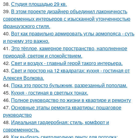
38.
Студия площадью 29 кв.
39.
В этом проекте дизайнер объединил лаконичность
современных интерьеров с изысканной утонченностью
французского стиля.
40.
Вот как правильно армировать углы армопояса - суть
и почему это важно.
41.
Это тёплое, камерное пространство, наполненное
природой, светом и спокойствием.
42.
Свет и воздух - главный герой такого интерьера.
43.
Свет и простор на 12 квадратах: кухня - гостиная от
Алексея Волкова.
44.
Пока это просто булыжник, разрезанный пополам.
45.
Кухня - гостиная в светлых тонах.
46.
Полное руководство по жизни в квартире и ремонту
47.
Основные этапы ремонта квартиры: пошаговое
руководство
48.
Идеальная гардеробная: стиль, комфорт и
современность.
49.
Как выбрать светодиодную ленту для потолка: