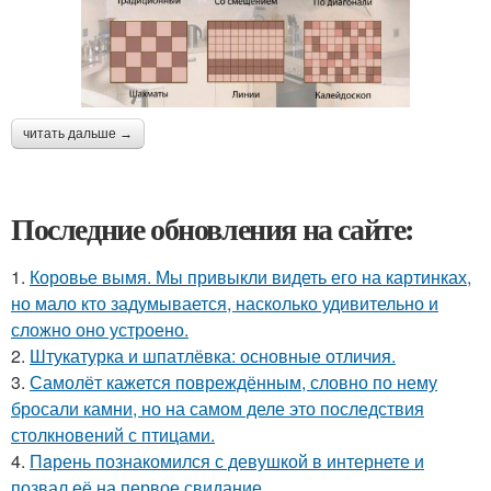
читать дальше →
Последние обновления на сайте:
1.
Коровье вымя. Мы привыкли видеть его на картинках,
но мало кто задумывается, насколько удивительно и
сложно оно устроено.
2.
Штукатурка и шпатлёвка: основные отличия.
3.
Самолёт кажется повреждённым, словно по нему
бросали камни, но на самом деле это последствия
столкновений с птицами.
4.
Пaрень познакомился с девушкой в интернете и
позвал её на первое свидание.