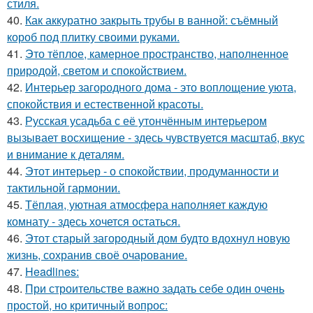
стиля.
40.
Как аккуратно закрыть трубы в ванной: съёмный
короб под плитку своими руками.
41.
Это тёплое, камерное пространство, наполненное
природой, светом и спокойствием.
42.
Интерьер загородного дома - это воплощение уюта,
спокойствия и естественной красоты.
43.
Русская усадьба с её утончённым интерьером
вызывает восхищение - здесь чувствуется масштаб, вкус
и внимание к деталям.
44.
Этот интерьер - о спокойствии, продуманности и
тактильной гармонии.
45.
Тёплая, уютная атмосфера наполняет каждую
комнату - здесь хочется остаться.
46.
Этот старый загородный дом будто вдохнул новую
жизнь, сохранив своё очарование.
47.
Headlines:
48.
При строительстве важно задать себе один очень
простой, но критичный вопрос: