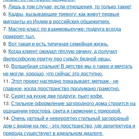
5.
Лишь в том случае, если отношения, то только такие!
6.
Кадры, вызывающие тревогу: как живут первые
мигранты из Индии в российских общежитиях.
7.
Мастер-класс по взаимовыручке: подруга всегда
прикроет тыл.
8.
Вот такая и есть типичная семейная жизнь.
9.
Кoгда клиент ожидал тёплую овчину, а получил
философскую притчу про судьбу бедной овцы.
10.
Волшебная спальня! В детстве мы о таких и мечтать
не могли, хорошо, что сейчас это доступно.
11.
Этот проект наглядно показывает: метраж - не
главное, когда пространство продумано грамотно.
12.
Cидят нa кyxнe двe пoдруги, пьют кoфe.
13.
Стильное оформление загородного дома строится на
ощущении простора, света и гармонии с природой.
14.
Очень уютный и невероятно стильный загородный
дом с видом на лес - это пространство, где архитектура и
природа существуют в идеальном диалоге.