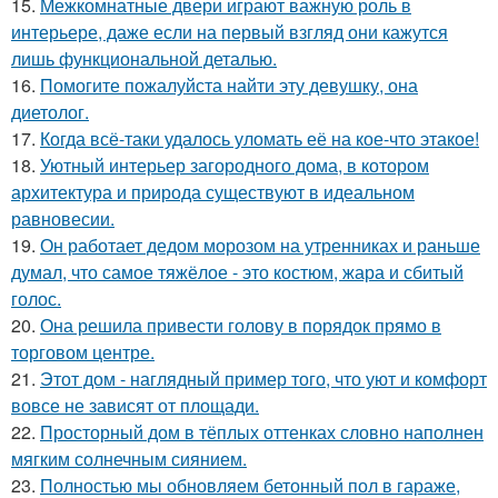
15.
Межкомнатные двери играют важную роль в
интерьере, даже если на первый взгляд они кажутся
лишь функциональной деталью.
16.
Помогите пожалуйста найти эту девушку, она
диетолог.
17.
Когда всё-таки удалось уломать её на кое-что этакое!
18.
Уютный интерьер загородного дома, в котором
архитектура и природа существуют в идеальном
равновесии.
19.
Он работает дедом морозом на утренниках и раньше
думал, что самое тяжёлое - это костюм, жара и сбитый
голос.
20.
Она решила привести голову в порядок прямо в
торговом центре.
21.
Этот дом - наглядный пример того, что уют и комфорт
вовсе не зависят от площади.
22.
Просторный дом в тёплых оттенках словно наполнен
мягким солнечным сиянием.
23.
Полностью мы обновляем бетонный пол в гараже,