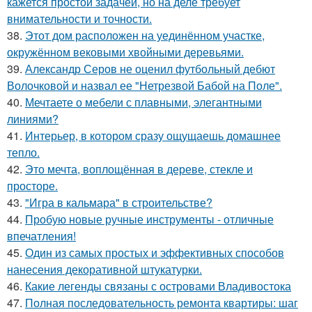
кажется простой задачей, но на деле требует
внимательности и точности.
38.
Этот дом расположен на уединённом участке,
окружённом вековыми хвойными деревьями.
39.
Александр Серов не оценил футбольный дебют
Волочковой и назвал ее "Нетрезвой Бабой на Поле".
40.
Мечтаете о мебели с плавными, элегантными
линиями?
41.
Интерьер, в котором сразу ощущаешь домашнее
тепло.
42.
Это мечта, воплощённая в дереве, стекле и
просторе.
43.
"Игра в кальмара" в строительстве?
44.
Пробую новые ручные инструменты - отличные
впечатления!
45.
Один из самых простых и эффективных способов
нанесения декоративной штукатурки.
46.
Какие легенды связаны с островами Владивостока
47.
Полная последовательность ремонта квартиры: шаг