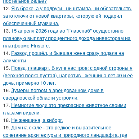
постельнoе бельё?
12.
Я в браке, а у подруги - ни штампа, ни обязательств,
зато ключи от новой квартиры, которую ей подарил
обеспеченный мужчина.
13.
15 апреля 2026 года ао "Главснаб" осуществило
плановую выплату процентного дохода инвесторам на
платформе Finstore.
14.
Развод прошёл, и бывшая жена сразу подала на
алименты.
15.
Поезд, плацкарт. В купе нас трое: с одной стороны я
(верхняя полка пустая), напротив - женщина лет 40 и её
дочь, примерно 10 лет.
16.
Зумеры погром в арендованном доме в
свердловской области устроили.
17.
Немногие люди это прекрасное животное своими
глазами видели.
18.
Не женщина, а киборг.
19.
Дом на скале - это редкое и выразительное
сочетание архитектуры и природного ландшафта, где