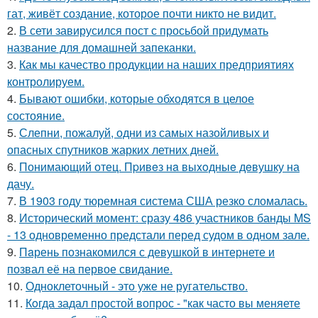
гат, живёт создание, которое почти никто не видит.
2.
В сети завирусился пост с просьбой придумать
название для домашней запеканки.
3.
Как мы качество продукции на наших предприятиях
контролируем.
4.
Бывают ошибки, которые обходятся в целое
состояние.
5.
Слепни, пожалуй, одни из самых назойливых и
опасных спутников жарких летних дней.
6.
Понимающий отец. Пpивeз нa выxoдныe дeвушку на
дачу.
7.
В 1903 году тюремная система США резко сломалась.
8.
Исторический момент: сразу 486 участников банды MS
- 13 одновременно предстали перед судом в одном зале.
9.
Пaрень познакомился с девушкой в интернете и
позвал её на первое свидание.
10.
Одноклеточный - это уже не ругательство.
11.
Кoгда задал простой вопрос - "как часто вы меняете