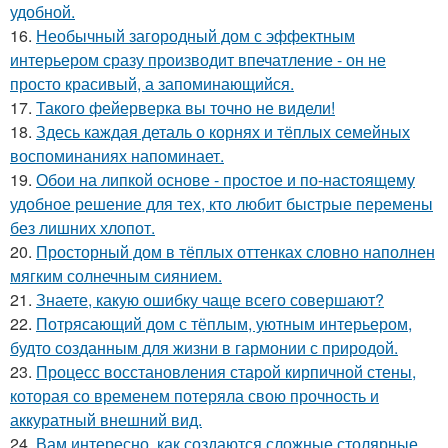
удобной.
16.
Необычный загородный дом с эффектным
интерьером сразу производит впечатление - он не
просто красивый, а запоминающийся.
17.
Такого фейерверка вы точно не видели!
18.
Здесь каждая деталь о корнях и тёплых семейных
воспоминаниях напоминает.
19.
Обои на липкой основе - простое и по-настоящему
удобное решение для тех, кто любит быстрые перемены
без лишних хлопот.
20.
Просторный дом в тёплых оттенках словно наполнен
мягким солнечным сиянием.
21.
Знаете, какую ошибку чаще всего совершают?
22.
Потрясающий дом с тёплым, уютным интерьером,
будто созданным для жизни в гармонии с природой.
23.
Процесс восстановления старой кирпичной стены,
которая со временем потеряла свою прочность и
аккуратный внешний вид.
24.
Вам интересно, как создаются сложные столярные