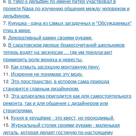
6.
В 1960-х дельфин по имени питер участвовал в
проекте Nasa по изучению общения между человеком и
дельфином.
7.
Кукушка - одна из самых загадочных и "Обсуждаемых"
птиц в мире.
8.
Декоративный камин своими руками.
9.
В саратовском дворце бракосочетаний школьников
теперь водят на экскурсии … где им предлагают
примерить роли жениха и невесты.
10.
Как отмыть засохшую монтажную пену.
11.
Искренне не понимаю эту моду.
12.
Это пространство, в котором сама природа
становится главным дизайнером.
13.
Эта шпаргалка пригодится как для самостоятельного
ремонта, так и для общения с дизайнером или
строителями.
14.
Кухня в хрущёвке - это квест, но проходимый.
15.
Журнальный столик своими руками - маленькая
деталь, которая делает гостиную по-настоящему