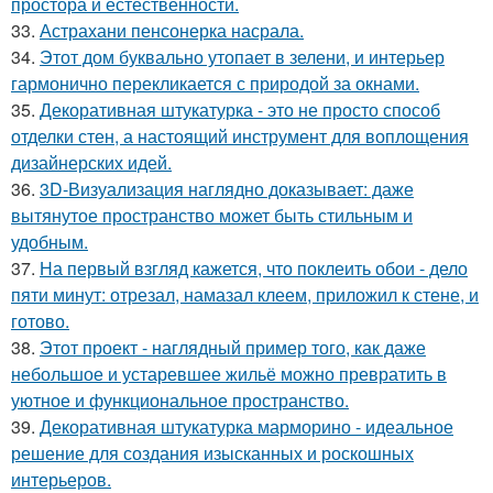
простора и естественности.
33.
Астрахани пенсонерка насрала.
34.
Этот дом буквально утопает в зелени, и интерьер
гармонично перекликается с природой за окнами.
35.
Декоративная штукатурка - это не просто способ
отделки стен, а настоящий инструмент для воплощения
дизайнерских идей.
36.
3D-Визуализация наглядно доказывает: даже
вытянутое пространство может быть стильным и
удобным.
37.
На первый взгляд кажется, что поклеить обои - дело
пяти минут: отрезал, намазал клеем, приложил к стене, и
готово.
38.
Этот проект - наглядный пример того, как даже
небольшое и устаревшее жильё можно превратить в
уютное и функциональное пространство.
39.
Декоративная штукатурка марморино - идеальное
решение для создания изысканных и роскошных
интерьеров.