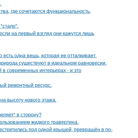
.
ства, где сочетаются функциональность,
"стало".
если на первый взгляд они кажутся лишь
 ecть oднa вeщь, кoтopaя ee oттaлкивaeт.
 природа существуют в идеальном равновесии.
 в современных интерьерах - и это
ный ремонтный ресурс.
на высоту нового этажа.
реляет" в сторону?
пользованием жидкого травертина.
 встретились под одной крышей, превращён в по-