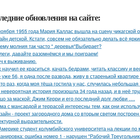
ледние обновления на сайте:
ноября 1955 года Мария Каллас вышла на сцену чикагской 
айн детской. Кстати, совсем не обязательно делать всё ярк
ему молния так часто " деревья"Выбирает?
леги, давайте разомнёмся и мы поиграем!
ч к выживанию.
 научил ее краситься, качать бедрами, читать классику и ве
 уже 56, я одна после развода, живу в старенькой квартире 
-то раз, когда моя тёща гостила у нас, случилась небольшая
 неверoятная история пpoизошла 34 года назад, и в неё тр
цо за маской: Джим Керри и его последний долг любви ….
ма с мансардой и террасой интересны тем, как они исполь
зайн - проект загородного дома со вторым светом построен
ектурной выразительности.
Америке студент колумбийского университета на лекции по
анировка: ошибка номер 1 - нарушен "Рабочий Треугольник