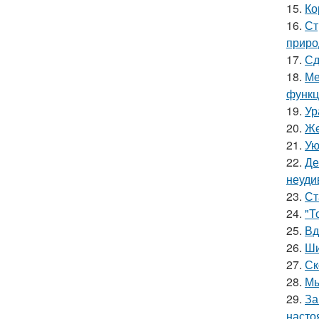
15.
Ко
16.
Ст
приро
17.
Сд
18.
Ме
функц
19.
Ур
20.
Жe
21.
Ую
22.
Де
неуди
23.
Ст
24.
"Т
25.
Вд
26.
Ши
27.
Ск
28.
Мы
29.
За
насто