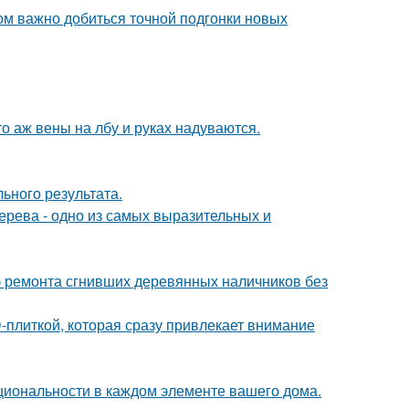
ом важно добиться точной подгонки новых
то аж вены на лбу и руках надуваются.
ьного результата.
дерева - одно из самых выразительных и
 ремонта сгнивших деревянных наличников без
-плиткой, которая сразу привлекает внимание
циональности в каждом элементе вашего дома.