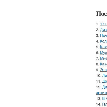
Пос
1.
17 
2.
Диз
3.
Поч
4.
Кол
5.
Клю
6.
Муж
7.
Мне
8.
Как
9.
Эта
10.
Ли
11.
До
12.
Ди
архит
13.
В 
14.
Пл