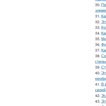
30.
Пр
элеме
31.
Ка
32.
Эт
33.
Ку
34.
Ка
35.
Мн
36.
Фу
37.
Ка
38.
Со
стиль
39.
Ст
40.
Эт
необх
41.
В 
своей
42.
Эс
43.
Эт