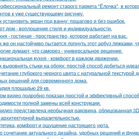
офессиональный ремонт старого паркета "Ёлочка", в котор
нтов к уже существующему рисунку.
к установить экран под ванну: пошагово и без ошибок.
от дом - воплощение стиля и индивидуальности.
хня - гостиная - пространство, которое работает на вас.
к же он настойчиво пытается лопнуть этот арбуз ляжками, ч
огие думают, что саморез - универсальное решение.
нкциональная кухня - комфорт в каждом движении.
к выровнять стыки на обоях: простой способ добиться идеал
четание глубокого черного цвета с натуральной текстурой 
ных решений для современного дома.
удия площадью 29 кв.
ом видео подробно показан простой и эффективный способ
одимости полной замены всей конструкции.
видео представлена необычная раковина, облицованная 3D
 архитектурной выразительностью.
тетика, комфорт и ощущение настоящего уюта.
о сочетание актуального дизайна, удобных решений и функ