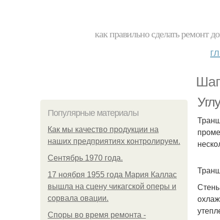
как правильно сделать ремонт до
г
Шаг
Угл
Популярные материалы
Транш
Как мы качество продукции на
проме
наших предприятиях контролируем.
неско
Сентябрь 1970 года.
Транш
17 ноября 1955 года Мария Каллас
Стены
вышла на сцену чикагской оперы и
охлаж
сорвала овации.
утепл
Споры во время ремонта -