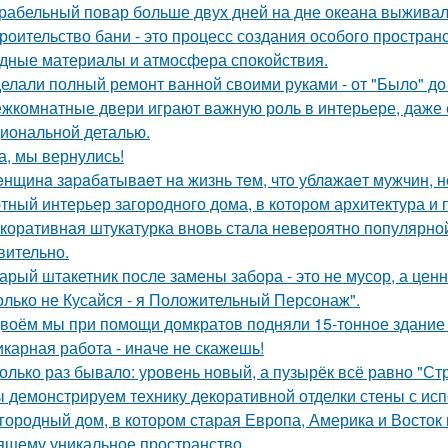
рабельный повар больше двух дней на дне океана выживал
роительство бани - это процесс создания особого простран
дные материалы и атмосфера спокойствия.
елали полный ремонт ванной своими руками - от "Было" до 
жкомнатные двери играют важную роль в интерьере, даже 
иональной деталью.
а, мы вернулись!
нщинa зapaбaтывaeт нa жизнь тeм, чтo ублaжaeт мужчин, нo
тный интерьер загородного дома, в котором архитектура и
коративная штукатурка вновь стала невероятно популярной
вительно.
арый штакетник после замены забора - это не мусор, а цен
олько не Кусайся - я Положительный Персонаж".
воём мы при помощи домкратов подняли 15-тонное здание 
карная работа - иначе не скажешь!
олько раз бывало: уровень новый, а пузырёк всё равно "Ст
 демонстрируем технику декоративной отделки стены с ис
городный дом, в котором старая Европа, Америка и Восток
ящему уникальное пространство.