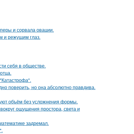
оперы и сорвала овации.
им и режущим глаз.
сти себя в обществе.
отца.
 "Катастрофа".
удно повеpить, но она абсолютно прaвдива.
зуют объём без усложнения формы.
 вокруг ощущения простора, света и
 математике задремал.
".