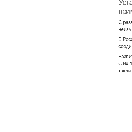
Уст
при
С раз
неизм
В Рос
соеди
Разви
С их 
таким