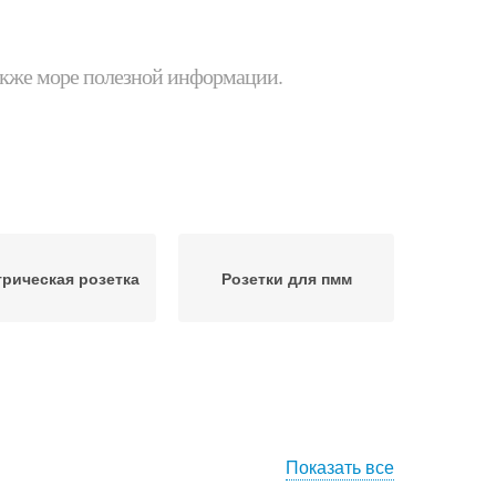
 также море полезной информации.
трическая розетка
Розетки для пмм
Показать все