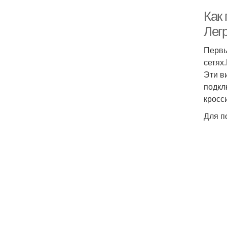
Как
Лег
Первы
сетях
Эти в
подкл
кросс
Для п