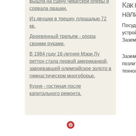
вышла на сцену чикагской оперы и
Как
сорвала овации.
нал
Из двушки в трешку, площадью 72
Посуд
кв.
устро
Деревянный трельяж - опора
Зазем
своими руками.
В 1984 году 16-летняя Мэри Лу
Зазем
реттон стала первой американкой,
позли
завоевавшей олимпийское золото в
техно
гимнастическом многоборье.
Кухня - гостиная после
капитального ремонта.