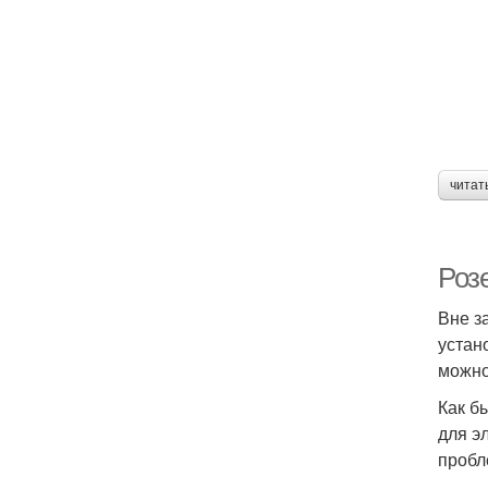
читат
Роз
Вне з
устан
можно
Как б
для э
пробле