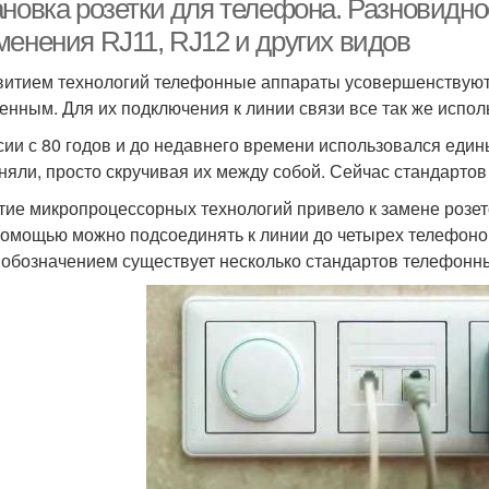
ановка розетки для телефона. Разновидно
менения RJ11, RJ12 и других видов
витием технологий телефонные аппараты усовершенствуютс
енным. Для их подключения к линии связи все так же испол
сии с 80 годов и до недавнего времени использовался ед
няли, просто скручивая их между собой. Сейчас стандартов 
тие микропроцессорных технологий привело к замене розет
помощью можно подсоединять к линии до четырех телефонов.
 обозначением существует несколько стандартов телефонны