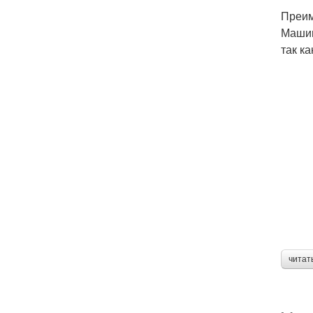
Преим
Машин
так к
читат