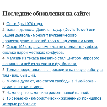
Последние обновления на сайте:
1.
Сентябрь 1970 года.
2.
Башня дьявола. Девилс - тауэр (Devils Tower) или
башня дьявола - монолит вулканического
происхождения высотой 1558 м над уровнем моря.
3.
Оскар 1934 года запомнился не столько триумфом,
сколько парой жестоких конфузов.
4.
Магазин из техаса внезапно стал центром мирового
шопинга - и всё из-за енота и футболиста.
5.
Только представьте: вы приходите на новую работу, а
там - ваш бывший.
6.
Многие думают, что статуя свободы в Нью-йорке -
самая высокая в мире.
7.
Наконец - то закончили ремонт нашей ванной.
8.
15 серьезно - юмористических жизненных принципов,
которые работают: