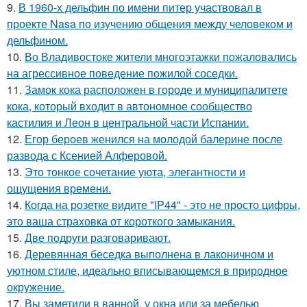
9.
В 1960-х дельфин по имени питер участвовал в
проекте Nasa по изучению общения между человеком и
дельфином.
10.
Во Владивостоке жители многоэтажки пожаловались
на агрессивное поведение пожилой соседки.
11.
Замок кока расположен в городе и муниципалитете
кока, который входит в автономное сообщество
кастилия и Леон в центральной части Испании.
12.
Егор бероев женился на молодой балерине после
развода с Ксенией Алферовой.
13.
Это тонкое сочетание уюта, элегантности и
ощущения времени.
14.
Когда на розетке видите "IP44" - это не просто цифры,
это ваша страховка от короткого замыкания.
15.
Две подруги разговаривают.
16.
Деревянная беседка выполнена в лаконичном и
уютном стиле, идеально вписывающемся в природное
окружение.
17.
Вы заметили в ванной, у окна или за мебелью