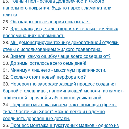
25.
Ровный пол - основа долговечности любого
напольного покрытия, будь то паркет, ламинат или
плитка.
26.
Она кадры после аварии показывает.
27.
Здесь каждая деталь о корнях и тёплых семейных
воспоминаниях напоминает.
28.
Мы демонстрируем технику декоративной отделки
стены с использованием жидкого травертина.
29.
Знаете, какую ошибку чаще всего совершают?
30.
До зимы осталось всего семь дней!
31.
Минимум лишнего - максимум практичности.
32.
Сколько стоит новый перфоратор?
33.
Невероятно завораживающий процесс создания
барной столешницы, напоминающей монолит из камня -
эффектной, прочной и абсолютно уникальной.
34.
Подробно мы показываем, как с помощью фрезы
типа "Ласточкин Хвост" можно легко и надёжно
соединять деревянные детали.
35.
Процесс монтажа штукатурных маяков - одного из