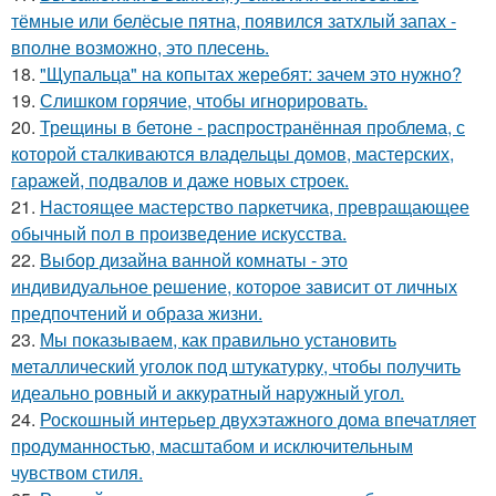
тёмные или белёсые пятна, появился затхлый запах -
вполне возможно, это плесень.
18.
"Щупальца" на копытах жеребят: зачем это нужно?
19.
Слишком горячие, чтобы игнорировать.
20.
Трещины в бетоне - распространённая проблема, с
которой сталкиваются владельцы домов, мастерских,
гаражей, подвалов и даже новых строек.
21.
Настоящее мастерство паркетчика, превращающее
обычный пол в произведение искусства.
22.
Выбор дизайна ванной комнаты - это
индивидуальное решение, которое зависит от личных
предпочтений и образа жизни.
23.
Мы показываем, как правильно установить
металлический уголок под штукатурку, чтобы получить
идеально ровный и аккуратный наружный угол.
24.
Роскошный интерьер двухэтажного дома впечатляет
продуманностью, масштабом и исключительным
чувством стиля.