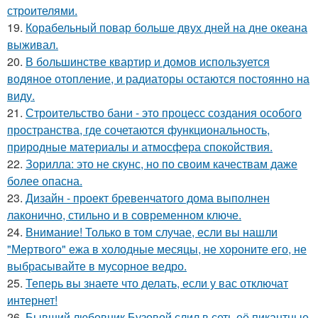
строителями.
19.
Корабельный повар больше двух дней на дне океана
выживал.
20.
В большинстве квартир и домов используется
водяное отопление, и радиаторы остаются постоянно на
виду.
21.
Строительство бани - это процесс создания особого
пространства, где сочетаются функциональность,
природные материалы и атмосфера спокойствия.
22.
Зорилла: это не скунс, но по своим качествам даже
более опасна.
23.
Дизайн - проект бревенчатого дома выполнен
лаконично, стильно и в современном ключе.
24.
Внимание! Только в том случае, если вы нашли
"Мертвого" ежа в холодные месяцы, не хороните его, не
выбрасывайте в мусорное ведро.
25.
Теперь вы знаете что делать, если у вас отключат
интернет!
26.
Бывший любовник Бузовой слил в сеть её пикантные