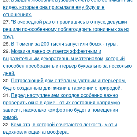
видео, которые она присылала ему будучи в
отношениях.
27.
"В очередной раз отправившись в отпуск, девушки
решили по-особенному поблагодарить горничных за их
труд.
28.
В Тюмени за 200 тысяч запустили бомж - туры.
29.
Мозаика давно считается эффектным и
выразительным декоративным материалом, который
способен преобразить интерьер буквально за несколько
дней.
30.
Потрясающий дом с тёплым, уютным интерьером,
будто созданным для жизни в гармонии с природой.
31.
Перед наступлением холодов особенно важно
проверить окна в доме - от их состояния напрямую
зависит, насколько комфортно будет в помещении
зимой.
32.
Комната, в которой сочетаются лёгкость, уют и
вдохновляющая атмосфера.