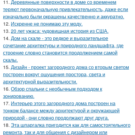
11.
Деревянные поверхности в доме со временем
теряют первоначальную привлекательность, даже если
изначально были окрашены качественно и аккуратно.
12.
Искренне не понимаю эту моду.
13.
20 лет ужаса: чудовищная история из США.
14.
Дом на скале - это редкое и выразительное
сочетание архитектуры и природного ландшафта, где
строение словно становится продолжением самой
скалы.
15.
Дизайн - проект загородного дома со вторым светом
построен вокруг ощущения простора, света и
архитектурной выразительности.
16.
Обзор спальни с необычным подходом к
зонированию.
17.
Интерьер этого загородного дома построен на
тонком балансе между архитектурой и окружающей
природой - они словно продолжают друг друга.
18.
Эта шпаргалка пригодится как для самостоятельного
ремонта, так и для общения с дизайнером или