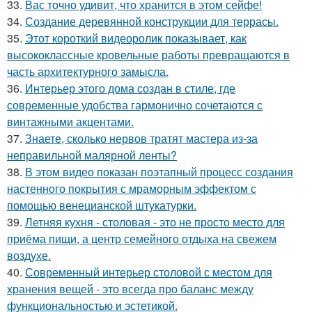
33.
Вас точно удивит, что хранится в этом сейфе!
34.
Создание деревянной конструкции для террасы.
35.
Этот короткий видеоролик показывает, как
высококлассные кровельные работы превращаются в
часть архитектурного замысла.
36.
Интерьер этого дома создан в стиле, где
современные удобства гармонично сочетаются с
винтажными акцентами.
37.
Знаете, сколько нервов тратят мастера из-за
неправильной малярной ленты?
38.
В этом видео показан поэтапный процесс создания
настенного покрытия с мраморным эффектом с
помощью венецианской штукатурки.
39.
Летняя кухня - столовая - это не просто место для
приёма пищи, а центр семейного отдыха на свежем
воздухе.
40.
Современный интерьер столовой с местом для
хранения вещей - это всегда про баланс между
функциональностью и эстетикой.