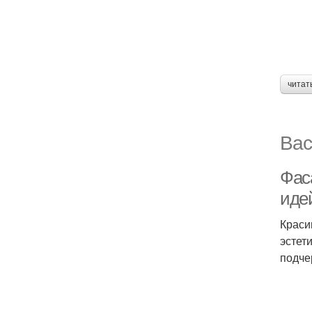
читат
Вас
Фас
иде
Краси
эстет
подче