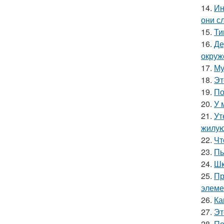
14.
Ин
они с
15.
Ти
16.
Де
окруж
17.
Му
18.
Эт
19.
По
20.
У 
21.
Ут
жилую
22.
Чт
23.
Пь
24.
Шк
25.
Пр
элеме
26.
Ка
27.
Эт
28.
По