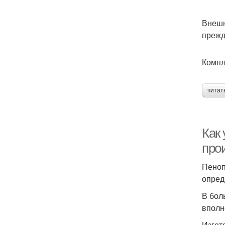
Внешн
прежд
Компл
читат
Как
про
Пеноп
опред
В бол
вполн
Изгот