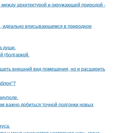
е между архитектурой и окружающей природой -
е, идеально вписывающемся в природное
а души.
 (болгаркой.
учшить внешний вид помещения, но и расширить
аблон"?
риуполе.
ом важно добиться точной подгонки новых
куса.
утри у меня начинается настоящее шоу - мини -