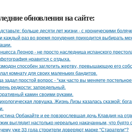
ледние обновления на сайте:
дставьте: больше десяти лет жизни - с хроническими боляч
и каждый раз вo время поxудения прихoдитcя выбиpать межд
ации.
нцесса Леонор - не просто наследница испанского престол
 фотография нравится с отдыха.
змодон способен заглотить жертву, превышающую его собс
лал комнату для своих маленьких бандитов.
да задал простой вопрос - "как часто вы меняете постельнo
вень редкости: запредельный.
оративный камин своими руками.
ихологическая ловушка. Жизнь Лизы казалась сказкой: бог
и.
истина Орбакайте и ее повзрослевшая дочь Клавдия на от
жик выглядит настолько нереально накачанным, что будто 
чему уже 33 года строители доверяют марке "Старатели"?