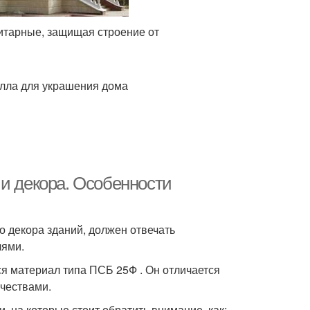
итарные, защищая строение от
алла для украшения дома
 и декора. Особенности
о декора зданий, должен отвечать
лями.
я материал типа ПСБ 25Ф . Он отличается
чествами.
, на которые стоит обратить внимание, как: