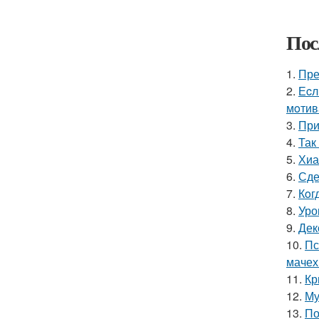
Пос
1.
Пре
2.
Еcл
мoтив
3.
При
4.
Так
5.
Хиа
6.
Сде
7.
Кoг
8.
Уро
9.
Дек
10.
Пс
мачех
11.
Кр
12.
Му
13.
По