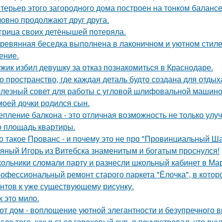
терьер этого загородного дома построен на тонком баланс
ловно продолжают друг друга.
грица своих детёнышей потеряла.
ревянная беседка выполнена в лаконичном и уютном стил
ение.
жик избил девушку за отказ познакомиться в Краснодаре.
о пространство, где каждая деталь будто создана для отдых
лезный совет для работы с угловой шлифовальной машиной
моей дочки родился сын.
епление балкона - это отличная возможность не только ул
 площадь квартиры.
о такое Прованс - и почему это не про "Провинциальный Ш
яный Игорь из Витебска знаменитым и богатым проснулся!
ольники сломали парту и разнесли школьный кабинет в Ма
офессиональный ремонт старого паркета "Ёлочка", в котор
нтов к уже существующему рисунку.
к это мило.
от дом - воплощение уютной элегантности и безупречного в
сле того, как я съел гороховый суп, я почувствовал, что вн