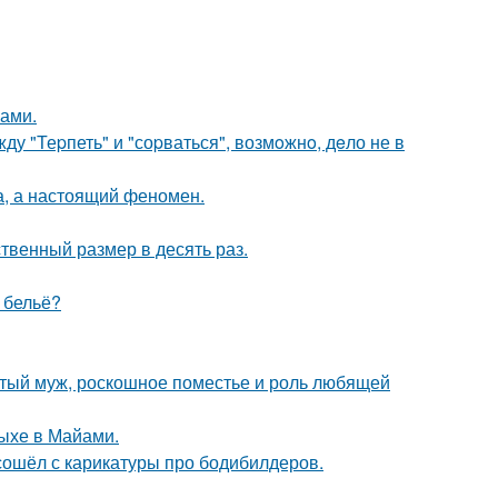
ками.
у "Теpпеть" и "соpваться", возмoжнo, дeло не в
а, а настоящий феномен.
твенный размер в десять раз.
е бельё?
атый муж, роскошное поместье и роль любящей
дыхе в Майами.
сошёл с карикатуры про бодибилдеров.