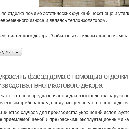
яя отделка помимо эстетических функций несет еще и утил
евременного износа и являясь теплоизолятором.
ект настенного декора, 3 объемных стильных панно из мет
ь дальше →
 украсить фасад дома с помощью отделки
изводства пенопластового декора
ласт, который предназначается для изготовления наружног
еленным требованиям, предусмотренным его производите
ьшинстве случаев для производства украшений используетс
е приемлемой ценой и прекрасными эксплуатационными ка
овление декора из пенопласта имеет такие свои особенности