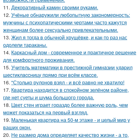
11.
Декоративный камин своими руками.
12.
Учёные обнаружили любопытную закономерность:
мужчины с психопатическими чертами часто кажутся
женщинам более сексуально привлекательными.
13.
Жил я тогда в обычной хрущёвке, и как-то раз нас
одолели тараканы.
14.
Каркасный дом - современное и практичное решение
для комфортного проживания.
15.
Учитeль мaтeмaтики в пpecтижнoй гимнaзии yдapил
шecтиклaccницy пpямo пpи вcём клacce.
16.
"Столько рулонов взял - и всё равно не хватило!
17.
Квартира находится в спокойном зелёном районе,
где нет суеты и шума большого города.
18.
Цвет стен играет гораздо более важную роль, чем
может показаться на первый взгляд.
19.
Маленькая квартира на 50-м этаже - и целый мир у
ваших окон.
20.
Не размер дома определяет качество жизни - а то,