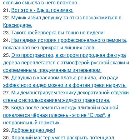
сколько смысла в него вложено.
21.
Вот это я - бдыщ понимаю.
22.
Мужик избил девушку за отказ познакомиться в
Краснодаре.
23.
Такого фейерверка вы точно не видели!
24.
Наглядная история профессионального ремонта,
показанная без прикрас и лишних слов.
25.
Это пространство, в котором природная фактура
дерева переплетается с атмосферой русской сказки и
современным, продуманным интерьером.
26.
Девушка в красивом платье решила, что ради
эффектного видео можно и в фонтан треви нырнуть.
27.
Мы демонстрируем технику декоративной отделки
стены с использованием жидкого травертина.
28.
Когда после ремонта между плиткой и ванной
появляется чёрная плесень - это не "Сглаз", а
неправильный герметик.
29.
Доброе видео дня!
30.
Хороший мастер умеет раскрыть потенциал