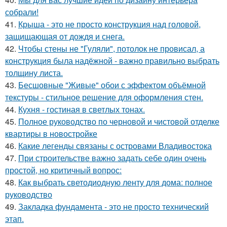
собрали!
41.
Крыша - это не просто конструкция над головой,
защищающая от дождя и снега.
42.
Чтобы стены не "Гуляли", потолок не провисал, а
конструкция была надёжной - важно правильно выбрать
толщину листа.
43.
Бесшовные "Живые" обои с эффектом объёмной
текстуры - стильное решение для оформления стен.
44.
Кухня - гостиная в светлых тонах.
45.
Полное руководство по черновой и чистовой отделке
квартиры в новостройке
46.
Какие легенды связаны с островами Владивостока
47.
При строительстве важно задать себе один очень
простой, но критичный вопрос:
48.
Как выбрать светодиодную ленту для дома: полное
руководство
49.
Закладка фундамента - это не просто технический
этап.