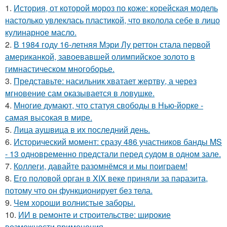
1.
История, от которой мороз по коже: корейская модель
настолько увлеклась пластикой, что вколола себе в лицо
кулинарное масло.
2.
В 1984 году 16-летняя Мэри Лу реттон стала первой
американкой, завоевавшей олимпийское золото в
гимнастическом многоборье.
3.
Представьте: насильник хватает жертву, а через
мгновение сам оказывается в ловушке.
4.
Многие думают, что статуя свободы в Нью-йорке -
самая высокая в мире.
5.
Лица аушвица в их последний день.
6.
Исторический момент: сразу 486 участников банды MS
- 13 одновременно предстали перед судом в одном зале.
7.
Коллеги, давайте разомнёмся и мы поиграем!
8.
Его половой орган в XIX веке приняли за паразита,
потому что он функционирует без тела.
9.
Чем хороши волнистые заборы.
10.
ИИ в ремонте и строительстве: широкие
возможности применения.