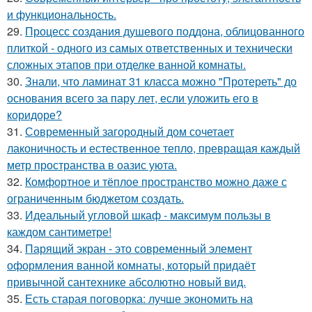
и функциональность.
29.
Процесс создания душевого поддона, облицованного
плиткой - одного из самых ответственных и технически
сложных этапов при отделке ванной комнаты.
30.
Знали, что ламинат 31 класса можно "Протереть" до
основания всего за пару лет, если уложить его в
коридоре?
31.
Современный загородный дом сочетает
лаконичность и естественное тепло, превращая каждый
метр пространства в оазис уюта.
32.
Комфортное и тёплое пространство можно даже с
ограниченным бюджетом создать.
33.
Идеальный угловой шкаф - максимум пользы в
каждом сантиметре!
34.
Парящий экран - это современный элемент
оформления ванной комнаты, который придаёт
привычной сантехнике абсолютно новый вид.
35.
Есть старая поговорка: лучше экономить на