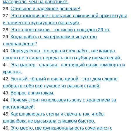
материале, чем на работнике.
36.
Стильное и надежное решение!
37.
Это гармоничное сочетание лаконичной архитектуры
и элементов культурного наследия.
38.
Этот проект кухни - гостиной площадью 29 кв.
39.
Когда работа с материалом в искусство
превращается?
40.
Определённо, это одна из тех работ, где камера
просто не в силах передать всю глубину впечатлений.
41.
Эта мастер - спальня - настоящий оазис комфорта и
красоты.
42.
Уютный, тёплый и очень живой - этот дом словно
вобрал в себя всё лучшее из разных стилей:
43.
Вопрос к знактокам.
44.
Почему стоит использовать зону с хранением за
инсталляцией:
45.
Как шпаклевать стены и сделать так, чтобы
шпаклёвка не высыхала слишком быстро.
46.
Это место, где функциональность сочетается с