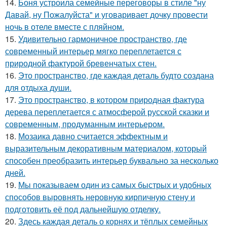
14.
Боня устроила семейные переговоры в стиле "ну
Давай, ну Пожалуйста" и уговаривает дочку провести
ночь в отеле вместе с пляйном.
15.
Удивительно гармоничное пространство, где
современный интерьер мягко переплетается с
природной фактурой бревенчатых стен.
16.
Это пространство, где каждая деталь будто создана
для отдыха души.
17.
Это пространство, в котором природная фактура
дерева переплетается с атмосферой русской сказки и
современным, продуманным интерьером.
18.
Мозаика давно считается эффектным и
выразительным декоративным материалом, который
способен преобразить интерьер буквально за несколько
дней.
19.
Мы показываем один из самых быстрых и удобных
способов выровнять неровную кирпичную стену и
подготовить её под дальнейшую отделку.
20.
Здесь каждая деталь о корнях и тёплых семейных