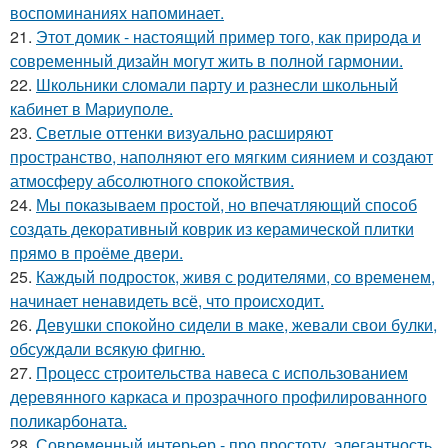
воспоминаниях напоминает.
21.
Этот домик - настоящий пример того, как природа и
современный дизайн могут жить в полной гармонии.
22.
Школьники сломали парту и разнесли школьный
кабинет в Мариуполе.
23.
Светлые оттенки визуально расширяют
пространство, наполняют его мягким сиянием и создают
атмосферу абсолютного спокойствия.
24.
Мы показываем простой, но впечатляющий способ
создать декоративный коврик из керамической плитки
прямо в проёме двери.
25.
Каждый подросток, живя с родителями, со временем,
начинает ненавидеть всё, что происходит.
26.
Девушки спокойно сидели в маке, жевали свои булки,
обсуждали всякую фигню.
27.
Процесс строительства навеса с использованием
деревянного каркаса и прозрачного профилированного
поликарбоната.
28.
Современный интерьер - про простоту, элегантность