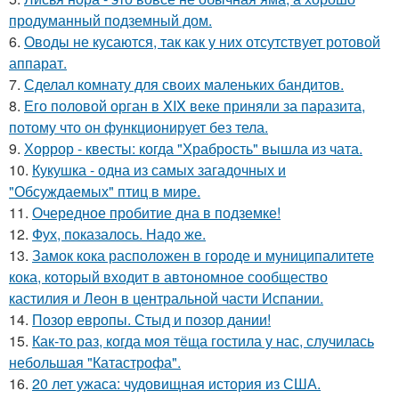
продуманный подземный дом.
6.
Оводы не кусаются, так как у них отсутствует ротовой
аппарат.
7.
Сделал комнату для своих маленьких бандитов.
8.
Его половой орган в XIX веке приняли за паразита,
потому что он функционирует без тела.
9.
Хоррор - квесты: когда "Храбрость" вышла из чата.
10.
Кукушка - одна из самых загадочных и
"Обсуждаемых" птиц в мире.
11.
Очередное пробитие дна в подземке!
12.
Фух, показалось. Надо же.
13.
Замок кока расположен в городе и муниципалитете
кока, который входит в автономное сообщество
кастилия и Леон в центральной части Испании.
14.
Позор европы. Стыд и позор дании!
15.
Как-то раз, когда моя тёща гостила у нас, случилась
небольшая "Катастрофа".
16.
20 лет ужаса: чудовищная история из США.