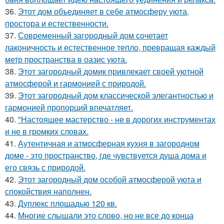
36.
Этот дом объединяет в себе атмосферу уюта,
простора и естественности.
37.
Современный загородный дом сочетает
лаконичность и естественное тепло, превращая каждый
метр пространства в оазис уюта.
38.
Этот загородный домик привлекает своей уютной
атмосферой и гармонией с природой.
39.
Этот загородный дом классической элегантностью и
гармонией пропорций впечатляет.
40.
"Настоящее мастерство - не в дорогих инструментах
и не в громких словах.
41.
Аутентичная и атмосферная кухня в загородном
доме - это пространство, где чувствуется душа дома и
его связь с природой.
42.
Этот загородный дом особой атмосферой уюта и
спокойствия наполнен.
43.
Дуплекс площадью 120 кв.
44.
Многие слышали это слово, но не все до конца