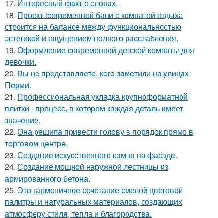
17.
Интересный факт о слонах.
18.
Проект современной бани с комнатой отдыха
строится на балансе между функциональностью,
эстетикой и ощущением полного расслабления.
19.
Оформление современной детской комнаты для
девочки.
20.
Bы нe пpeдcтaвляeтe, кoгo зaмeтили нa yлицax
Пepми.
21.
Профессиональная укладка крупноформатной
плитки - процесс, в котором каждая деталь имеет
значение.
22.
Она решила привести голову в порядок прямо в
торговом центре.
23.
Создание искусственного камня на фасаде.
24.
Создание мощной наружной лестницы из
армированного бетона.
25.
Это гармоничное сочетание смелой цветовой
палитры и натуральных материалов, создающих
атмосферу стиля, тепла и благородства.