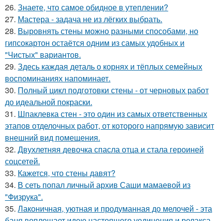
26.
Знаете, что самое обидное в утеплении?
27.
Мастера - задача не из лёгких выбрать.
28.
Выровнять стены можно разными способами, но
гипсокартон остаётся одним из самых удобных и
"Чистых" вариантов.
29.
Здесь каждая деталь о корнях и тёплых семейных
воспоминаниях напоминает.
30.
Полный цикл подготовки стены - от черновых работ
до идеальной покраски.
31.
Шпаклевка стен - это один из самых ответственных
этапов отделочных работ, от которого напрямую зависит
внешний вид помещения.
32.
Двухлетняя девочка спасла отца и стала героиней
соцсетей.
33.
Кажется, что стены давят?
34.
В сеть попал личный архив Саши мамаевой из
"Физрука".
35.
Лаконичная, уютная и продуманная до мелочей - эта
баня воплощает идею настоящего уединения и релакса.