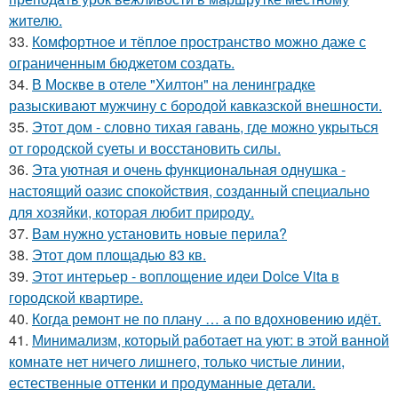
жителю.
33.
Комфортное и тёплое пространство можно даже с
ограниченным бюджетом создать.
34.
В Москве в отеле "Хилтон" на ленинградке
разыскивают мужчину с бородой кавказской внешности.
35.
Этот дом - словно тихая гавань, где можно укрыться
от городской суеты и восстановить силы.
36.
Эта уютная и очень функциональная однушка -
настоящий оазис спокойствия, созданный специально
для хозяйки, которая любит природу.
37.
Вам нужно установить новые перила?
38.
Этот дом площадью 83 кв.
39.
Этот интерьер - воплощение идеи Dolce Vita в
городской квартире.
40.
Когда ремонт не по плану … а по вдохновению идёт.
41.
Минимализм, который работает на уют: в этой ванной
комнате нет ничего лишнего, только чистые линии,
естественные оттенки и продуманные детали.