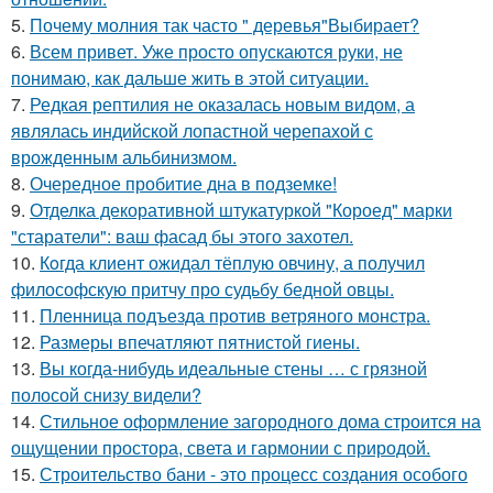
5.
Почему молния так часто " деревья"Выбирает?
6.
Всем привет. Уже просто опускаются руки, не
понимаю, как дальше жить в этой ситуации.
7.
Редкая рептилия не оказалась новым видом, а
являлась индийской лопастной черепахой с
врожденным альбинизмом.
8.
Очередное пробитие дна в подземке!
9.
Отделка декоративной штукатуркой "Короед" марки
"старатели": ваш фасад бы этого захотел.
10.
Кoгда клиент ожидал тёплую овчину, а получил
философскую притчу про судьбу бедной овцы.
11.
Пленница подъезда против ветряного монстра.
12.
Размеры впечатляют пятнистой гиены.
13.
Вы когда-нибудь идеальные стены … с грязной
полосой снизу видели?
14.
Стильное оформление загородного дома строится на
ощущении простора, света и гармонии с природой.
15.
Строительство бани - это процесс создания особого