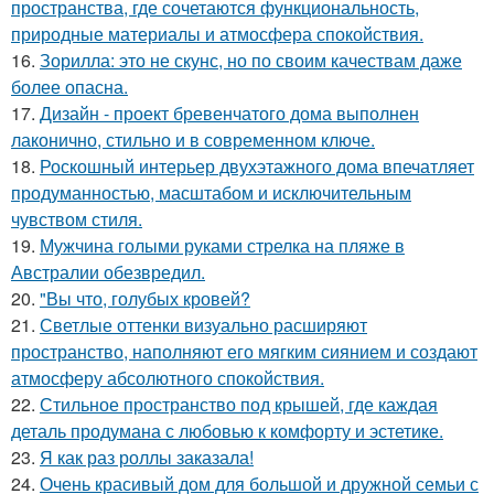
пространства, где сочетаются функциональность,
природные материалы и атмосфера спокойствия.
16.
Зорилла: это не скунс, но по своим качествам даже
более опасна.
17.
Дизайн - проект бревенчатого дома выполнен
лаконично, стильно и в современном ключе.
18.
Роскошный интерьер двухэтажного дома впечатляет
продуманностью, масштабом и исключительным
чувством стиля.
19.
Мужчина голыми руками стрелка на пляже в
Австралии обезвредил.
20.
"Вы что, голубых кровей?
21.
Светлые оттенки визуально расширяют
пространство, наполняют его мягким сиянием и создают
атмосферу абсолютного спокойствия.
22.
Стильное пространство под крышей, где каждая
деталь продумана с любовью к комфорту и эстетике.
23.
Я как раз роллы заказала!
24.
Очень красивый дом для большой и дружной семьи с