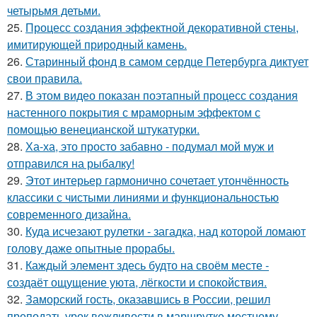
четырьмя детьми.
25.
Процесс создания эффектной декоративной стены,
имитирующей природный камень.
26.
Старинный фонд в самом сердце Петербурга диктует
свои правила.
27.
В этом видео показан поэтапный процесс создания
настенного покрытия с мраморным эффектом с
помощью венецианской штукатурки.
28.
Ха-ха, это просто забавно - подумал мой муж и
отправился на рыбалку!
29.
Этот интерьер гармонично сочетает утончённость
классики с чистыми линиями и функциональностью
современного дизайна.
30.
Куда исчезают рулетки - загадка, над которой ломают
голову даже опытные прорабы.
31.
Каждый элемент здесь будто на своём месте -
создаёт ощущение уюта, лёгкости и спокойствия.
32.
Заморский гость, оказавшись в России, решил
преподать урок вежливости в маршрутке местному