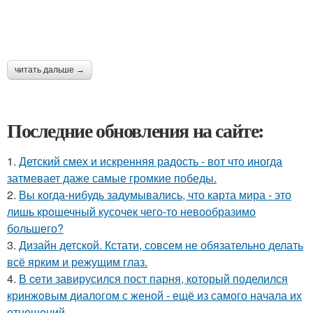
читать дальше →
Последние обновления на сайте:
1.
Детский смех и искренняя радость - вот что иногда
затмевает даже самые громкие победы.
2.
Вы когда-нибудь задумывались, что карта мира - это
лишь крошечный кусочек чего-то невообразимо
большего?
3.
Дизайн детской. Кстати, совсем не обязательно делать
всё ярким и режущим глаз.
4.
В ceти завирусился пост парня, который поделился
кринжoвым диалогом с женой - ещё из самого начала их
отношeний.