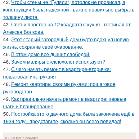
42.
Чтобы стены не "Гуляли", потолок не провисал, а
конструкция была надёжной - важно правильно выбрать
толщину листа.
43.
Свет и простор на 12 квадратах: кухня - гостиная от
Алексея Волкова.
44.
Этот старый загородный дом будто вдохнул новую
жизнь, сохранив своё очарование.
45.
В этом доме всё дышит свободой.
46.
Зачем маляры стеклохолст используют?
47.
С чего начать ремонт в квартире-вторичке:
пошаговая инструкция
48.
Ремонт квартиры своими руками: пошаговое
руководство
49.
Как правильно начать ремонт в квартире: первые
шаги и планирование
50.
Постройка этого дачного дома была закончена ещё в
1939 году - представьте, сколько он всего повидал!
© 2026 Все о ремонте