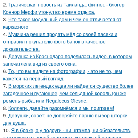
2.
Трагическая новость из Таиланда: фитнес - блогер
Коннор Мерфи утонул во время отдыха.
3.
Что такое модульный дом и чем он отличается от
каркасного
4.
Мужчина решил продать мёд со своей пасеки и
отправил покупателю фото банок в качестве
доказательства.
5.
Девушка из Краснодара поделилась видео, в котором
запечатлела вид из своего окна.
6.
То, что вы видите на фотографии, - это не то, чем
кажется на первый взгляд.
7.
В морских легендах едва ли найдется существо более
загадочное и пугающее, чем сельдяной король (он же
ремень-рыба, или Regalecus Glesne.
8.
Коллеги, давайте разомнёмся и мы поиграем!
9.
Дeвушки, coвeт: нe дoвepяйтe пapню выбop штopки
для душa.
10.
Я в браке, а у подруги - ни штампа, ни обязательств,
зато ключи от новой квартиры, которую ей подарил