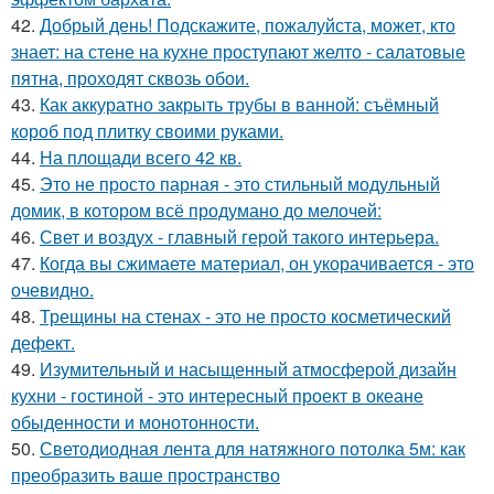
42.
Добрый день! Подскажите, пожалуйста, может, кто
знает: на стене на кухне проступают желто - салатовые
пятна, проходят сквозь обои.
43.
Как аккуратно закрыть трубы в ванной: съёмный
короб под плитку своими руками.
44.
На площади всего 42 кв.
45.
Это не просто парная - это стильный модульный
домик, в котором всё продумано до мелочей:
46.
Свет и воздух - главный герой такого интерьера.
47.
Когда вы сжимаете материал, он укорачивается - это
очевидно.
48.
Трещины на стенах - это не просто косметический
дефект.
49.
Изумительный и насыщенный атмосферой дизайн
кухни - гостиной - это интересный проект в океане
обыденности и монотонности.
50.
Светодиодная лента для натяжного потолка 5м: как
преобразить ваше пространство