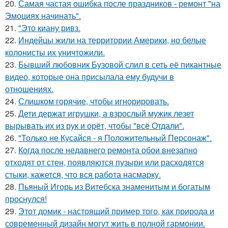
20.
Самая частая ошибка после праздников - ремонт "на
Эмоциях начинать".
21.
"Это киану ривз.
22.
Индейцы жили на территории Америки, но белые
колонисты их уничтожили.
23.
Бывший любовник Бузовой слил в сеть её пикантные
видео, которые она присылала ему будучи в
отношениях.
24.
Слишком горячие, чтобы игнорировать.
25.
Дети держат игрушки, а взрослый мужик лезет
вырывать их из рук и орёт, чтобы "всё Отдали".
26.
"Только не Кусайся - я Положительный Персонаж".
27.
Когда после недавнего ремонта обои внезапно
отходят от стен, появляются пузыри или расходятся
стыки, кажется, что вся работа насмарку.
28.
Пьяный Игорь из Витебска знаменитым и богатым
проснулся!
29.
Этот домик - настоящий пример того, как природа и
современный дизайн могут жить в полной гармонии.