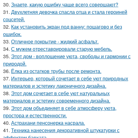
30.
Знаете, какую ошибку чаще всего совершают?
31.
Двухлетняя девочка спасла отца и стала героиней
соцсетей.
32.
Как установить экран под ванну: пошагово и без
ошибок.
33.
Отличное покрытие - жидкий асфальт.
34.
С мужем отреставрировали старую мебель.
35.
Этот дом - воплощение уюта, свободы и гармонии с
природой.
36.
Ёлка из остатков трубы после ремонта.
37.
Интерьер, который сочетает в себе уют природных
материалов и эстетику лаконичного дизайна.
38.
Этот дом сочетает в себе уют натуральных
материалов и эстетику современного дизайна.
39.
Этот дом объединяет в себе атмосферу уюта,
простора и естественности.
40.
Астрахани пенсонерка насрала.
41.
Техника нанесения декоративной штукатурки с
эффектом бархата.