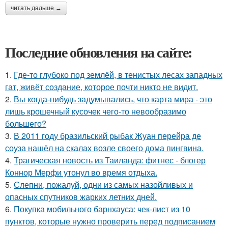
читать дальше →
Последние обновления на сайте:
1.
Где-то глубоко под землёй, в тенистых лесах западных
гат, живёт создание, которое почти никто не видит.
2.
Вы когда-нибудь задумывались, что карта мира - это
лишь крошечный кусочек чего-то невообразимо
большего?
3.
В 2011 году бразильский рыбак Жуан перейра де
соуза нашёл на скалах возле своего дома пингвина.
4.
Трагическая новость из Таиланда: фитнес - блогер
Коннор Мерфи утонул во время отдыха.
5.
Слепни, пожалуй, одни из самых назойливых и
опасных спутников жарких летних дней.
6.
Покупка мобильного барнхауса: чек-лист из 10
пунктов, которые нужно проверить перед подписанием