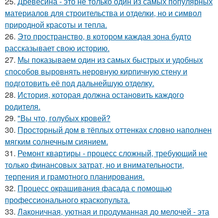
25.
Древесина - это не только один из самых популярных
материалов для строительства и отделки, но и символ
природной красоты и тепла.
26.
Это пространство, в котором каждая зона будто
рассказывает свою историю.
27.
Мы показываем один из самых быстрых и удобных
способов выровнять неровную кирпичную стену и
подготовить её под дальнейшую отделку.
28.
История, которая должна остановить каждого
родителя.
29.
"Вы что, голубых кровей?
30.
Просторный дом в тёплых оттенках словно наполнен
мягким солнечным сиянием.
31.
Ремонт квартиры - процесс сложный, требующий не
только финансовых затрат, но и внимательности,
терпения и грамотного планирования.
32.
Процесс окрашивания фасада с помощью
профессионального краскопульта.
33.
Лаконичная, уютная и продуманная до мелочей - эта