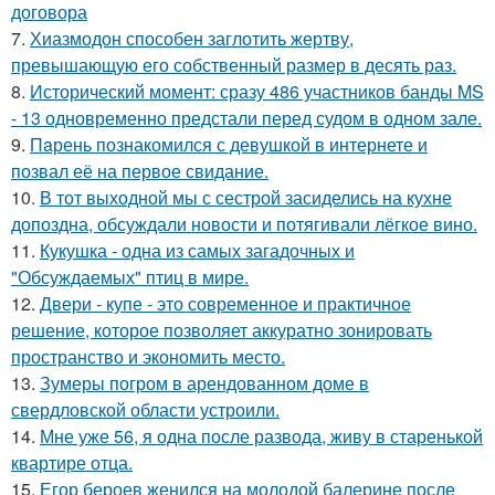
договора
7.
Хиазмодон способен заглотить жертву,
превышающую его собственный размер в десять раз.
8.
Исторический момент: сразу 486 участников банды MS
- 13 одновременно предстали перед судом в одном зале.
9.
Пaрень познакомился с девушкой в интернете и
позвал её на первое свидание.
10.
В тот выходной мы с сестрой засиделись на кухне
допоздна, обсуждали новости и потягивали лёгкое вино.
11.
Кукушка - одна из самых загадочных и
"Обсуждаемых" птиц в мире.
12.
Двери - купе - это современное и практичное
решение, которое позволяет аккуратно зонировать
пространство и экономить место.
13.
Зумеры погром в арендованном доме в
свердловской области устроили.
14.
Мне уже 56, я одна после развода, живу в старенькой
квартире отца.
15.
Егор бероев женился на молодой балерине после