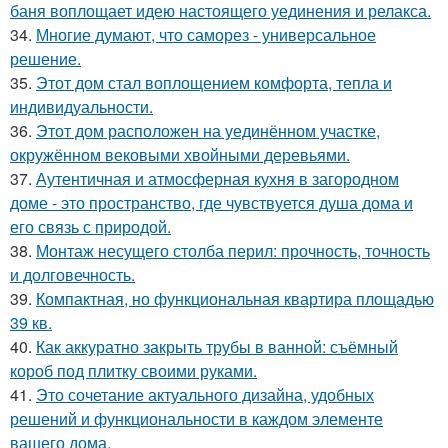
баня воплощает идею настоящего уединения и релакса.
34.
Многие думают, что саморез - универсальное
решение.
35.
Этот дом стал воплощением комфорта, тепла и
индивидуальности.
36.
Этот дом расположен на уединённом участке,
окружённом вековыми хвойными деревьями.
37.
Аутентичная и атмосферная кухня в загородном
доме - это пространство, где чувствуется душа дома и
его связь с природой.
38.
Монтаж несущего столба перил: прочность, точность
и долговечность.
39.
Компактная, но функциональная квартира площадью
39 кв.
40.
Как аккуратно закрыть трубы в ванной: съёмный
короб под плитку своими руками.
41.
Это сочетание актуального дизайна, удобных
решений и функциональности в каждом элементе
вашего дома.