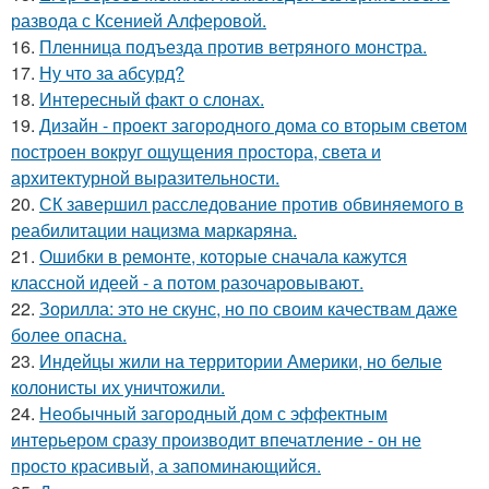
развода с Ксенией Алферовой.
16.
Пленница подъезда против ветряного монстра.
17.
Ну что за абсурд?
18.
Интересный факт о слонах.
19.
Дизайн - проект загородного дома со вторым светом
построен вокруг ощущения простора, света и
архитектурной выразительности.
20.
СК завершил расследование против обвиняемого в
реабилитации нацизма маркаряна.
21.
Ошибки в ремонте, которые сначала кажутся
классной идеей - а потом разочаровывают.
22.
Зорилла: это не скунс, но по своим качествам даже
более опасна.
23.
Индейцы жили на территории Америки, но белые
колонисты их уничтожили.
24.
Необычный загородный дом с эффектным
интерьером сразу производит впечатление - он не
просто красивый, а запоминающийся.