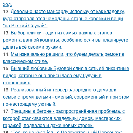
ход.
12.
Довольно часто мансарду используют как кладовку,
куда отправляются чемоданы, старые коробки и вещи
"на Всякий Случай".
13.
Выбор плитки - один из самых важных этапов
ремонта ванной комнаты, особенно если вы планируете
делать всё своими руками.
14.
Мы изначально решили, что будем делать ремонт в
классическом стиле.
15.
Бывший любовник Бузовой слил в сеть её пикантные
видео, которые она присылала ему будучи в
отношениях.
16.
Реализованный интерьер загородного дома для
семьи с тремя детьми - смелый, современный и при этом
по-настоящему уютный.
17.
Трещины в бетоне - распространённая проблема, с
которой сталкиваются владельцы домов, мастерских,
гаражей, подвалов и даже новых строек.
18.
"Только не Кусайся - я Положительный Персонаж".