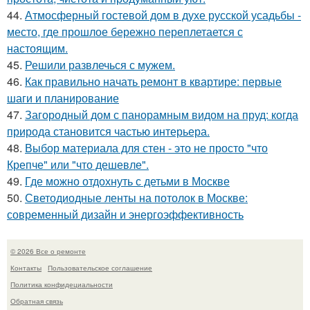
44.
Атмосферный гостевой дом в духе русской усадьбы -
место, где прошлое бережно переплетается с
настоящим.
45.
Решили развлечься с мужем.
46.
Как правильно начать ремонт в квартире: первые
шаги и планирование
47.
Загородный дом с панорамным видом на пруд: когда
природа становится частью интерьера.
48.
Выбор материала для стен - это не просто "что
Крепче" или "что дешевле".
49.
Где можно отдохнуть с детьми в Москве
50.
Светодиодные ленты на потолок в Москве:
современный дизайн и энергоэффективность
© 2026 Все о ремонте
Контакты
Пользовательское соглашение
Политика конфидециальности
Обратная связь