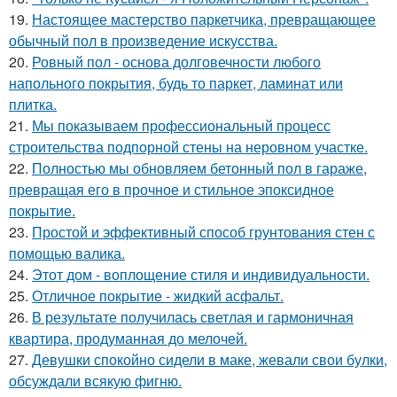
19.
Настоящее мастерство паркетчика, превращающее
обычный пол в произведение искусства.
20.
Ровный пол - основа долговечности любого
напольного покрытия, будь то паркет, ламинат или
плитка.
21.
Мы показываем профессиональный процесс
строительства подпорной стены на неровном участке.
22.
Полностью мы обновляем бетонный пол в гараже,
превращая его в прочное и стильное эпоксидное
покрытие.
23.
Простой и эффективный способ грунтования стен с
помощью валика.
24.
Этот дом - воплощение стиля и индивидуальности.
25.
Отличное покрытие - жидкий асфальт.
26.
В результате получилась светлая и гармоничная
квартира, продуманная до мелочей.
27.
Девушки спокойно сидели в маке, жевали свои булки,
обсуждали всякую фигню.