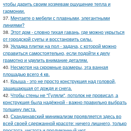
чтобы дарить своим хозяевам ощущение тепла и
гармонии.
37.
Мечтаете о мебели с плавными, элегантными
линиями?
38.
Этот дом - словно тихая гавань, где можно укрыться
от городской суеты и восстановить силы.
39.
Укладка плитки на пол - задача, с которой можно
справиться самостоятельно, если подойти к делу
грамотно и уделить внимание деталям.
40.
Несмотря на скромные размеры, эта ванная
площадью всего 4 кв.
41.
Крыша - это не просто конструкция над головой,
защищающая от дождя и снега.
42.
Чтобы стены не "Гуляли", потолок не провисал, а
конструкция была надёжной - важно правильно выбрать
толщину листа.
43.
Скандинавский минимализм проявляется здесь во
всей своей сдержанной красоте: ничего лишнего, только
простота, чистота и продуманный уют.