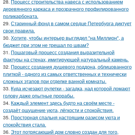
28.
Процесс строительства навеса с использованием
деревянного каркаса и прозрачного профилированного
поликарбоната.
29.
Старинный фонд в самом сердце Петербурга диктует
свои правила.
30.
Хотите, чтобы интерьер выглядел "на Миллион", а
бюджет при этом не трещал по швам?
31.
Пошаговый процесс создания выразительной
фактуры на стенах, имитирующей натуральный камень.
32.
Процесс создания душевого поддона, облицованного
плиткой - одного из самых ответственных и технически
сложных этапов при отделке ванной комнаты.
33.
Куда исчезают рулетки - загадка, над которой ломают
голову даже опытные прорабы.
34.
Каждый элемент здесь будто на своём месте -
создаёт ощущение уюта, лёгкости и спокойствия.
35.
Просторная спальня настоящим оазисом уюта и
спокойствия стала.
36.
Этот потрясающий дом словно создан для того,